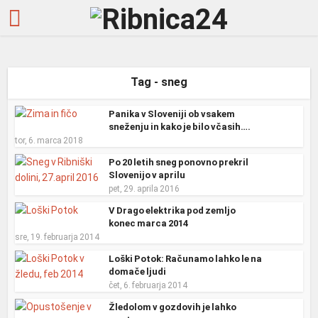
Tag - sneg
Panika v Sloveniji ob vsakem
sneženju in kako je bilo včasih….
tor, 6. marca 2018
Po 20 letih sneg ponovno prekril
Slovenijo v aprilu
pet, 29. aprila 2016
V Drago elektrika pod zemljo
konec marca 2014
sre, 19. februarja 2014
Loški Potok: Računamo lahko le na
domače ljudi
čet, 6. februarja 2014
Žledolom v gozdovih je lahko