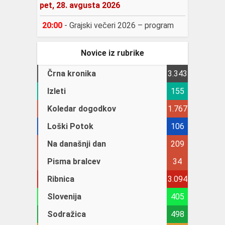
pet, 28. avgusta 2026
20:00
-
Grajski večeri 2026 – program
Novice iz rubrike
Črna kronika
3.343
Izleti
155
Koledar dogodkov
1.767
Loški Potok
106
Na današnji dan
209
Pisma bralcev
34
Ribnica
3.094
Slovenija
405
Sodražica
498