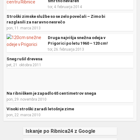
smrtno nevaren
tor, 4. februarja 2014
Stroški zimske službe so se zelo povečali – Zimo bi
razglasili za naravno nesrečo
pon, 11. marca 2013
Druga najvišja snežna odeja v
Prigorici po letu 1960 – 120 cm!
tor, 26. februarja 2013
Sneg rušil drevesa
pet, 21. oktobra 2011
Na ribniškem je zapadlo 65 centimetrov snega
pon, 29. novembra 2010
Visoki stroški zaradi letošnje zime
pon, 22. marca 2010
Iskanje po Ribnica24 z Google