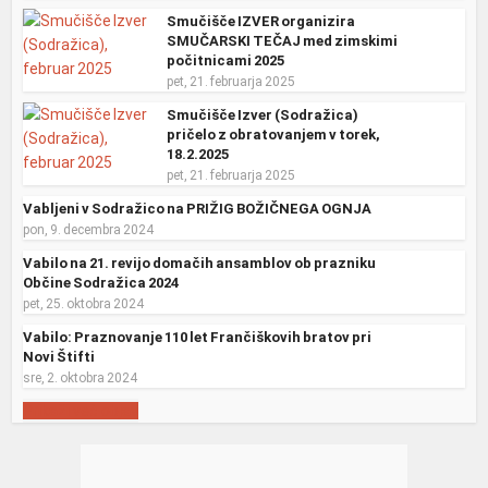
Smučišče IZVER organizira
SMUČARSKI TEČAJ med zimskimi
počitnicami 2025
pet, 21. februarja 2025
Smučišče Izver (Sodražica)
pričelo z obratovanjem v torek,
18.2.2025
pet, 21. februarja 2025
Vabljeni v Sodražico na PRIŽIG BOŽIČNEGA OGNJA
pon, 9. decembra 2024
Vabilo na 21. revijo domačih ansamblov ob prazniku
Občine Sodražica 2024
pet, 25. oktobra 2024
Vabilo: Praznovanje 110 let Frančiškovih bratov pri
Novi Štifti
sre, 2. oktobra 2024
Prikaži več objav