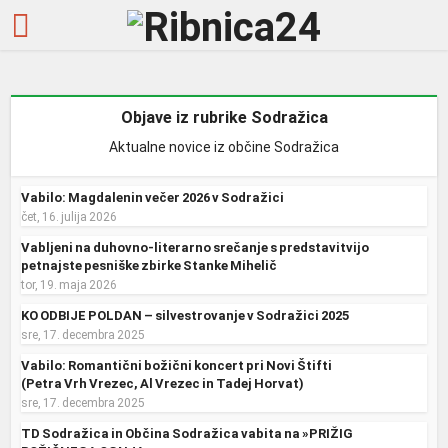
Objave iz rubrike Sodražica
Aktualne novice iz občine Sodražica
Vabilo: Magdalenin večer 2026 v Sodražici
čet, 16. julija 2026
Vabljeni na duhovno-literarno srečanje s predstavitvijo
petnajste pesniške zbirke Stanke Mihelič
tor, 19. maja 2026
KO ODBIJE POLDAN – silvestrovanje v Sodražici 2025
sre, 17. decembra 2025
Vabilo: Romantični božični koncert pri Novi Štifti
(Petra Vrh Vrezec, Al Vrezec in Tadej Horvat)
sre, 17. decembra 2025
TD Sodražica in Občina Sodražica vabita na »PRIŽIG