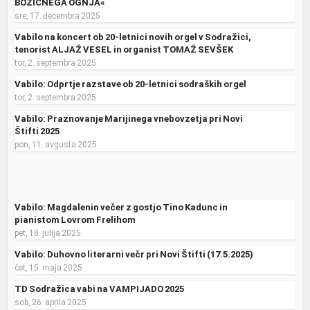
BOŽIČNEGA OGNJA«
sre, 17. decembra 2025
Vabilo na koncert ob 20-letnici novih orgel v Sodražici,
tenorist ALJAŽ VESEL in organist TOMAŽ SEVŠEK
tor, 2. septembra 2025
Vabilo: Odprtje razstave ob 20-letnici sodraških orgel
tor, 2. septembra 2025
Vabilo: Praznovanje Marijinega vnebovzetja pri Novi
Štifti 2025
pon, 11. avgusta 2025
Vabilo: Magdalenin večer z gostjo Tino Kadunc in
pianistom Lovrom Frelihom
pet, 18. julija 2025
Vabilo: Duhovno literarni večr pri Novi Štifti (17.5.2025)
čet, 15. maja 2025
TD Sodražica vabi na VAMPIJADO 2025
sob, 26. aprila 2025