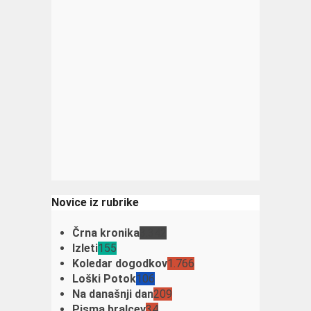
Novice iz rubrike
Črna kronika
3.342
Izleti
155
Koledar dogodkov
1.766
Loški Potok
106
Na današnji dan
209
Pisma bralcev
34