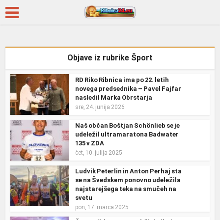
Objave iz rubrike Šport
RD Riko Ribnica ima po 22. letih
novega predsednika – Pavel Fajfar
nasledil Marka Obrstarja
sre, 24. junija 2026
Naš občan Boštjan Schönlieb se je
udeležil ultramaratona Badwater
135 v ZDA
čet, 10. julija 2025
Ludvik Peterlin in Anton Perhaj sta
se na Švedskem ponovno udeležila
najstarejšega teka na smučeh na
svetu
pon, 17. marca 2025