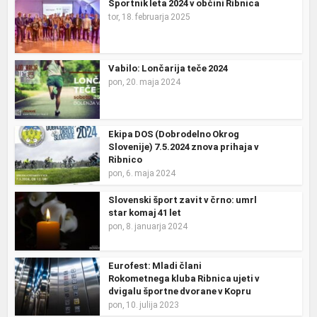
Športnik leta 2024 v občini Ribnica
tor, 18. februarja 2025
Vabilo: Lončarija teče 2024
pon, 20. maja 2024
Ekipa DOS (Dobrodelno Okrog
Slovenije) 7.5.2024 znova prihaja v
Ribnico
pon, 6. maja 2024
Slovenski šport zavit v črno: umrl
star komaj 41 let
pon, 8. januarja 2024
Eurofest: Mladi člani
Rokometnega kluba Ribnica ujeti v
dvigalu športne dvorane v Kopru
pon, 10. julija 2023