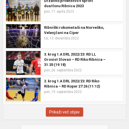
Državno prvenstvo v sprint
duatlonu Ribnica 2023
pon, 17. aprila 2023
Ribniški rokometaši na Norveško,
Velenjčani na Ciper
tor, 13. decembra 2022
3. krog 1.A DRL 2022/23: RD LL
Grosist Slovan – RD Riko Ribnica –
31:35 (19:18)
pon, 26. septembra 2022
2. krog 1.A DRL 2022/23: RD Riko
Ribnica – RD Koper 27:26 (11:12)
pon, 19. septembra 2022
Prikaži več objav