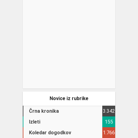
Novice iz rubrike
Črna kronika
3.342
Izleti
155
Koledar dogodkov
1.766