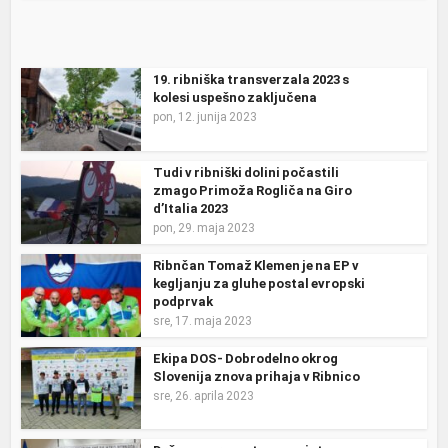
19. ribniška transverzala 2023 s
kolesi uspešno zaključena
pon, 12. junija 2023
Tudi v ribniški dolini počastili
zmago Primoža Rogliča na Giro
d’Italia 2023
pon, 29. maja 2023
Ribnčan Tomaž Klemen je na EP v
kegljanju za gluhe postal evropski
podprvak
sre, 17. maja 2023
Ekipa DOS- Dobrodelno okrog
Slovenija znova prihaja v Ribnico
sre, 26. aprila 2023