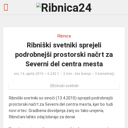
Ribnica
Ribniški svetniki sprejeli
podrobnejši prostorski načrt za
Severni del centra mesta
sre, 14. aprila 2010
6.242
2 min - čas branja
3 komentarji
Občinski svetniki
Ribniški svetniki so sinoči (13.4.2010) sprejeli podrobnejši
prostorski načrt za Severni del centra mesta, kjer bo tudi
novi vrtec. Gradbena dovoljenja zanj so tako urejena,
Ribničani lahko zdaj lobirajo za denar.