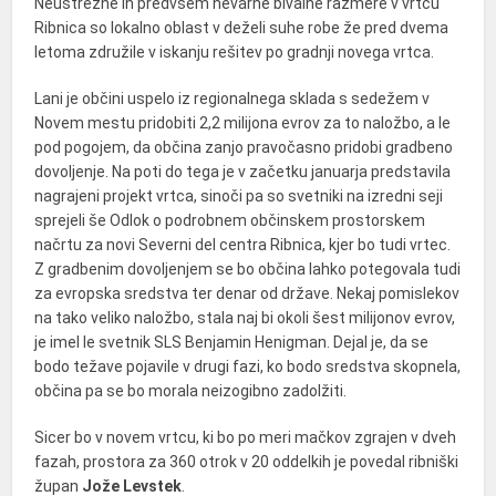
Neustrezne in predvsem nevarne bivalne razmere v vrtcu
Ribnica so lokalno oblast v deželi suhe robe že pred dvema
letoma združile v iskanju rešitev po gradnji novega vrtca.
Lani je občini uspelo iz regionalnega sklada s sedežem v
Novem mestu pridobiti 2,2 milijona evrov za to naložbo, a le
pod pogojem, da občina zanjo pravočasno pridobi gradbeno
dovoljenje. Na poti do tega je v začetku januarja predstavila
nagrajeni projekt vrtca, sinoči pa so svetniki na izredni seji
sprejeli še Odlok o podrobnem občinskem prostorskem
načrtu za novi Severni del centra Ribnica, kjer bo tudi vrtec.
Z gradbenim dovoljenjem se bo občina lahko potegovala tudi
za evropska sredstva ter denar od države. Nekaj pomislekov
na tako veliko naložbo, stala naj bi okoli šest milijonov evrov,
je imel le svetnik SLS Benjamin Henigman. Dejal je, da se
bodo težave pojavile v drugi fazi, ko bodo sredstva skopnela,
občina pa se bo morala neizogibno zadolžiti.
Sicer bo v novem vrtcu, ki bo po meri mačkov zgrajen v dveh
fazah, prostora za 360 otrok v 20 oddelkih je povedal ribniški
župan
Jože Levstek
.