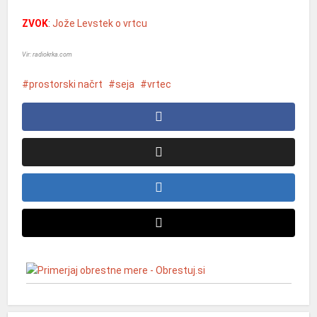
ZVOK
:
Jože Levstek o vrtcu
Vir: radiokrka.com
prostorski načrt
seja
vrtec