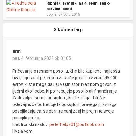
Ribniški svetniki na 4. redni seji o
servisni cesti
sob, 3. oktobra 2015
3 komentarji
ann
pet, 4. februarja 2022 ob 01:05
Pričevanje o resnem posojilu, ki je bilo kupljeno, najlepša
hvala, gospod peterson za vaše posojilo v višini 45.000
evrov, ki ste mi ga dali. O vaših storitvah bom govoril z
ljudmi okoli sebe, ki potrebujejo posojilo ali financiranje.
Zadovoljen sem s posojilom, ki ste mi ga dali. Ne
oklevajte, če potrebujete posojilo in pravega pravnega
posojilodajalca, se obrnite nanj zdaj in prejmite svoje
posojilo preko:
Elektronski naslov:
peterhelps01@outlook.com
Hvala vam