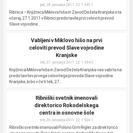
pet, 28. januarja 2011
1.341
Ribnica – Knjižnica Miklova hiša in Zavod Dežela Kranjska sta
včeraj, 27.1.2011 v Ribnici predstavila prvi celoviti prevod
Slave vojvodine...
Vabljeni v Miklovo hišo na prvi
celoviti prevod Slave vojvodine
Kranjske
čet, 27. januarja 2011
1.394
Knjižnica Miklova hiša in Zavod Dežela Kranjska vas vabita na
predstavitev prvega celovitega prevoda Slave vojvodine
Kranjske, ki bo v četrtek, 27...
Ribniški svetnik imenovali
direktorico Rokodelskega
centra in osnovne šole
sre, 26. januarja 2011
1.926
Ribniški svetniki imenovali Polono Grm Rigler za direktorico