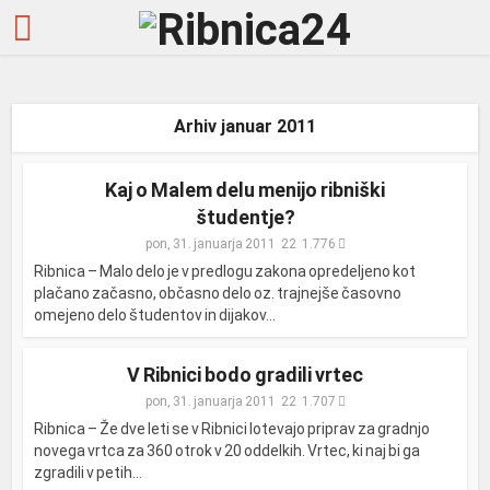
Arhiv januar 2011
Kaj o Malem delu menijo ribniški
študentje?
pon, 31. januarja 2011
1.776
Ribnica – Malo delo je v predlogu zakona opredeljeno kot
plačano začasno, občasno delo oz. trajnejše časovno
omejeno delo študentov in dijakov...
V Ribnici bodo gradili vrtec
pon, 31. januarja 2011
1.707
Ribnica – Že dve leti se v Ribnici lotevajo priprav za gradnjo
novega vrtca za 360 otrok v 20 oddelkih. Vrtec, ki naj bi ga
zgradili v petih...