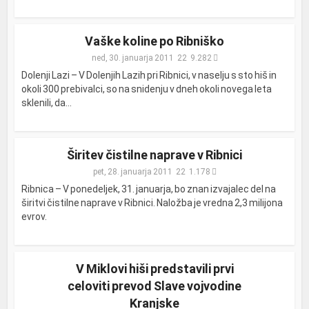
Vaške koline po Ribniško
ned, 30. januarja 2011
9.282
Dolenji Lazi – V Dolenjih Lazih pri Ribnici, v naselju s sto hiš in
okoli 300 prebivalci, so na snidenju v dneh okoli novega leta
sklenili, da...
Širitev čistilne naprave v Ribnici
pet, 28. januarja 2011
1.178
Ribnica – V ponedeljek, 31. januarja, bo znan izvajalec del na
širitvi čistilne naprave v Ribnici. Naložba je vredna 2,3 milijona
evrov.
V Miklovi hiši predstavili prvi
celoviti prevod Slave vojvodine
Kranjske