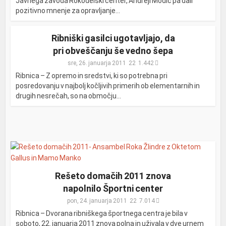
Javnega zavoda Rokodelski center, Andreji Modic pa dali
pozitivno mnenje za opravljanje...
Ribniški gasilci ugotavljajo, da
pri obveščanju še vedno šepa
sre, 26. januarja 2011
1.442
Ribnica – Z opremo in sredstvi, ki so potrebna pri
posredovanju v najbolj kočljivih primerih ob elementarnih in
drugih nesrečah, so na območju...
Rešeto domačih 2011 znova
napolnilo Športni center
pon, 24. januarja 2011
7.014
Ribnica – Dvorana ribniškega športnega centra je bila v
soboto, 22. januarja 2011 znova polna in uživala v dve urnem