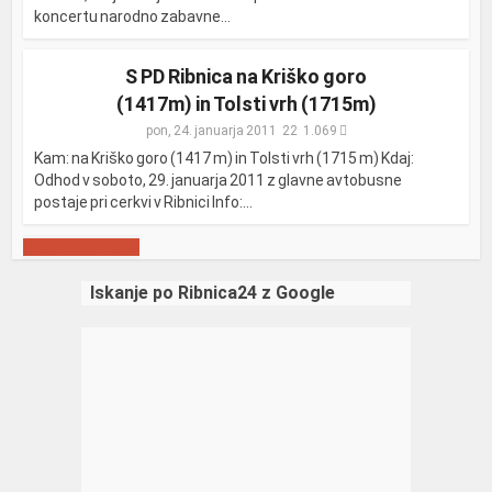
koncertu narodno zabavne...
S PD Ribnica na Kriško goro
(1417m) in Tolsti vrh (1715m)
pon, 24. januarja 2011
1.069
Kam: na Kriško goro (1417 m) in Tolsti vrh (1715 m) Kdaj:
Odhod v soboto, 29. januarja 2011 z glavne avtobusne
postaje pri cerkvi v Ribnici Info:...
Prikaži več objav
Iskanje po Ribnica24 z Google