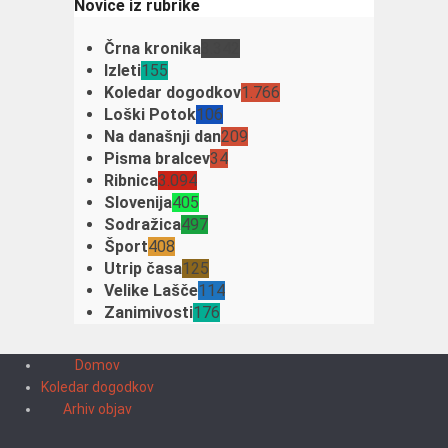
Novice iz rubrike
Črna kronika
3.342
Izleti
155
Koledar dogodkov
1.766
Loški Potok
106
Na današnji dan
209
Pisma bralcev
34
Ribnica
3.094
Slovenija
405
Sodražica
497
Šport
408
Utrip časa
125
Velike Lašče
114
Zanimivosti
176
Domov
Koledar dogodkov
Arhiv objav