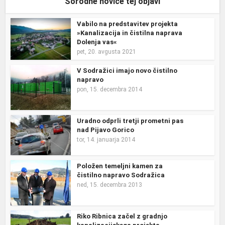
Sorodne novice tej objavi
Vabilo na predstavitev projekta
»Kanalizacija in čistilna naprava
Dolenja vas«
pet, 20. avgusta 2021
V Sodražici imajo novo čistilno
napravo
pon, 15. decembra 2014
Uradno odprli tretji prometni pas
nad Pijavo Gorico
tor, 14. januarja 2014
Položen temeljni kamen za
čistilno napravo Sodražica
ned, 15. decembra 2013
Riko Ribnica začel z gradnjo