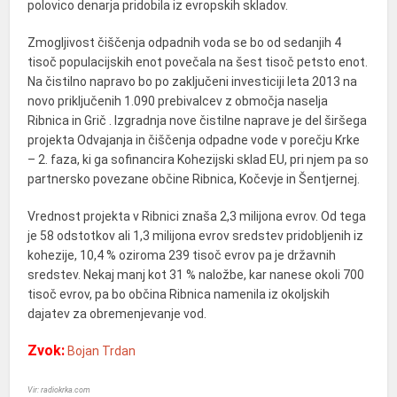
polovico denarja pridobila iz evropskih skladov.
Zmogljivost čiščenja odpadnih voda se bo od sedanjih 4
tisoč populacijskih enot povečala na šest tisoč petsto enot.
Na čistilno napravo bo po zaključeni investiciji leta 2013 na
novo priključenih 1.090 prebivalcev z območja naselja
Ribnica in Grič . Izgradnja nove čistilne naprave je del širšega
projekta Odvajanja in čiščenja odpadne vode v porečju Krke
– 2. faza, ki ga sofinancira Kohezijski sklad EU, pri njem pa so
partnersko povezane občine Ribnica, Kočevje in Šentjernej.
Vrednost projekta v Ribnici znaša 2,3 milijona evrov. Od tega
je 58 odstotkov ali 1,3 milijona evrov sredstev pridobljenih iz
kohezije, 10,4 % oziroma 239 tisoč evrov pa je državnih
sredstev. Nekaj manj kot 31 % naložbe, kar nanese okoli 700
tisoč evrov, pa bo občina Ribnica namenila iz okoljskih
dajatev za obremenjevanje vod.
Zvok:
Bojan Trdan
Vir: radiokrka.com