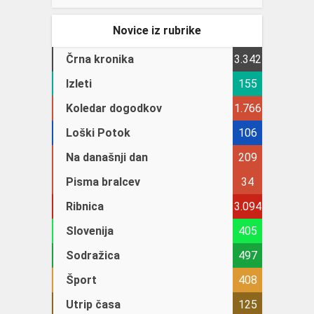
Novice iz rubrike
Črna kronika
3.342
Izleti
155
Koledar dogodkov
1.766
Loški Potok
106
Na današnji dan
209
Pisma bralcev
34
Ribnica
3.094
Slovenija
405
Sodražica
497
Šport
408
Utrip časa
125