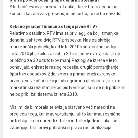
Kje se po vaši oceni giblje denarna številka?
Sto tisoč evrov je premalo. Lahko, da se bo ta ocena na
koncu izkazala za zgrešeno, in če se bo, to ne bo navzdol.
Kakšno je sicer finančno stanje javne RTV?
Relativno stabilno. RTV ima ta privilegij, da ko ji zmanjka
denarja, zahteva dvig RTV-prispevka. Nas pa skrbijo
marketinški prihodki, ki od leta 2010 konstantno padajo.
Leta 2010 jih je bilo za slabih 20 milijonov evrov, zdaj jih je
približno za 30 odstotkov manj. Razlogi se iz leta v leto
ponavljajo, enkrat je razlog recesija, drugič pomanjkanje
športnih dogodkov. Zdaj smo na primer imeli evropsko
prvenstvo v košarki, ko je bila ogromna gledanost, a zato
marketinški rezultat ne bo bistveno boljši in se niti približno
ne bo približal tistemu iz leta 2010.
Mislim, da bi morala televizija bistveno več narediti na
pregledu tega, kar ima, vprašanju, ali to kar ima, resnično
potrebuje, in to narediti s toliko in toliko ljudmi. Tukaj se
začenjajo tisti pravi prihranki in prava racionalizacija.