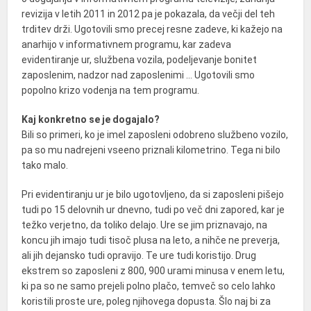
revizija v letih 2011 in 2012 pa je pokazala, da večji del teh
trditev drži. Ugotovili smo precej resne zadeve, ki kažejo na
anarhijo v informativnem programu, kar zadeva
evidentiranje ur, službena vozila, podeljevanje bonitet
zaposlenim, nadzor nad zaposlenimi … Ugotovili smo
popolno krizo vodenja na tem programu.
Kaj konkretno se je dogajalo?
Bili so primeri, ko je imel zaposleni odobreno službeno vozilo,
pa so mu nadrejeni vseeno priznali kilometrino. Tega ni bilo
tako malo.
Pri evidentiranju ur je bilo ugotovljeno, da si zaposleni pišejo
tudi po 15 delovnih ur dnevno, tudi po več dni zapored, kar je
težko verjetno, da toliko delajo. Ure se jim priznavajo, na
koncu jih imajo tudi tisoč plusa na leto, a nihče ne preverja,
ali jih dejansko tudi opravijo. Te ure tudi koristijo. Drug
ekstrem so zaposleni z 800, 900 urami minusa v enem letu,
ki pa so ne samo prejeli polno plačo, temveč so celo lahko
koristili proste ure, poleg njihovega dopusta. Šlo naj bi za