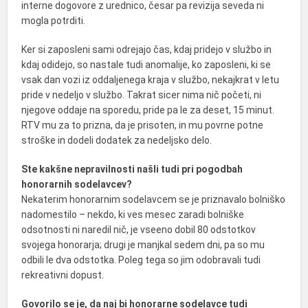
interne dogovore z urednico, česar pa revizija seveda ni
mogla potrditi.
Ker si zaposleni sami odrejajo čas, kdaj pridejo v službo in
kdaj odidejo, so nastale tudi anomalije, ko zaposleni, ki se
vsak dan vozi iz oddaljenega kraja v službo, nekajkrat v letu
pride v nedeljo v službo. Takrat sicer nima nič početi, ni
njegove oddaje na sporedu, pride pa le za deset, 15 minut.
RTV mu za to prizna, da je prisoten, in mu povrne potne
stroške in dodeli dodatek za nedeljsko delo.
Ste kakšne nepravilnosti našli tudi pri pogodbah
honorarnih sodelavcev?
Nekaterim honorarnim sodelavcem se je priznavalo bolniško
nadomestilo – nekdo, ki ves mesec zaradi bolniške
odsotnosti ni naredil nič, je vseeno dobil 80 odstotkov
svojega honorarja; drugi je manjkal sedem dni, pa so mu
odbili le dva odstotka. Poleg tega so jim odobravali tudi
rekreativni dopust.
Govorilo se je, da naj bi honorarne sodelavce tudi