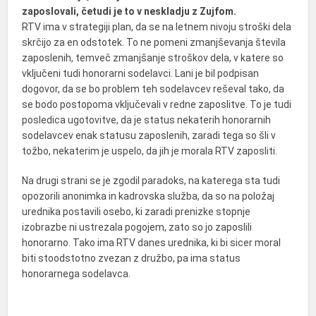
zaposlovali, četudi je to v neskladju z Zujfom.
RTV ima v strategiji plan, da se na letnem nivoju stroški dela
skrčijo za en odstotek. To ne pomeni zmanjševanja števila
zaposlenih, temveč zmanjšanje stroškov dela, v katere so
vključeni tudi honorarni sodelavci. Lani je bil podpisan
dogovor, da se bo problem teh sodelavcev reševal tako, da
se bodo postopoma vključevali v redne zaposlitve. To je tudi
posledica ugotovitve, da je status nekaterih honorarnih
sodelavcev enak statusu zaposlenih, zaradi tega so šli v
tožbo, nekaterim je uspelo, da jih je morala RTV zaposliti.
Na drugi strani se je zgodil paradoks, na katerega sta tudi
opozorili anonimka in kadrovska služba, da so na položaj
urednika postavili osebo, ki zaradi prenizke stopnje
izobrazbe ni ustrezala pogojem, zato so jo zaposlili
honorarno. Tako ima RTV danes urednika, ki bi sicer moral
biti stoodstotno zvezan z družbo, pa ima status
honorarnega sodelavca.