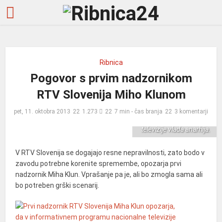
Ribnica
Prvi nadzornik RTV
Pogovor s prvim nadzornikom
Slovenija Miha Klun
RTV Slovenija Miho Klunom
opozarja, da v
informativnem
pet, 11. oktobra 2013
1.273
7 min - čas branja
3 komentarji
programu nacionalne
televizije vlada anarhija.
V RTV Slovenija se dogajajo resne nepravilnosti, zato bodo v
zavodu potrebne korenite spremembe, opozarja prvi
nadzornik Miha Klun. Vprašanje pa je, ali bo zmogla sama ali
bo potreben grški scenarij.