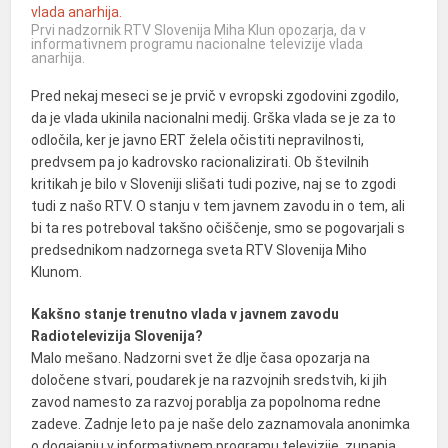
Prvi nadzornik RTV Slovenija Miha Klun opozarja, da v
informativnem programu nacionalne televizije vlada
anarhija.
Pred nekaj meseci se je prvič v evropski zgodovini zgodilo,
da je vlada ukinila nacionalni medij. Grška vlada se je za to
odločila, ker je javno ERT želela očistiti nepravilnosti,
predvsem pa jo kadrovsko racionalizirati. Ob številnih
kritikah je bilo v Sloveniji slišati tudi pozive, naj se to zgodi
tudi z našo RTV. O stanju v tem javnem zavodu in o tem, ali
bi ta res potreboval takšno očiščenje, smo se pogovarjali s
predsednikom nadzornega sveta RTV Slovenija Miho
Klunom.
Kakšno stanje trenutno vlada v javnem zavodu
Radiotelevizija Slovenija?
Malo mešano. Nadzorni svet že dlje časa opozarja na
določene stvari, poudarek je na razvojnih sredstvih, ki jih
zavod namesto za razvoj porablja za popolnoma redne
zadeve. Zadnje leto pa je naše delo zaznamovala anonimka
o dogajanju v informativnem programu televizije, zunanja