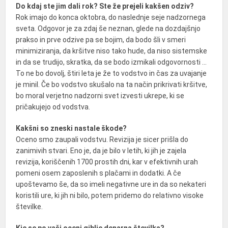
Do kdaj ste jim dali rok? Ste že prejeli kakšen odziv?
Rok imajo do konca oktobra, do naslednje seje nadzornega
sveta. Odgovor je za zdaj še neznan, glede na dozdajšnjo
prakso in prve odzive pa se bojim, da bodo šli v smeri
minimiziranja, da kršitve niso tako hude, da niso sistemske
in da se trudijo, skratka, da se bodo izmikali odgovornosti …
To ne bo dovolj, štiri leta je že to vodstvo in čas za uvajanje
je minil. Če bo vodstvo skušalo na ta način prikrivati kršitve,
bo moral verjetno nadzorni svet izvesti ukrepe, ki se
pričakujejo od vodstva.
Kakšni so zneski nastale škode?
Oceno smo zaupali vodstvu. Revizija je sicer prišla do
zanimivih stvari. Eno je, da je bilo v letih, ki jih je zajela
revizija, koriščenih 1700 prostih dni, kar v efektivnih urah
pomeni osem zaposlenih s plačami in dodatki. A če
upoštevamo še, da so imeli negativne ure in da so nekateri
koristili ure, ki jih ni bilo, potem pridemo do relativno visoke
številke.