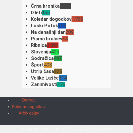
Črna kronika
3.342
Izleti
155
Koledar dogodkov
1.766
Loški Potok
106
Na današnji dan
209
Pisma bralcev
34
Ribnica
3.094
Slovenija
405
Sodražica
497
Šport
408
Utrip časa
125
Velike Lašče
114
Zanimivosti
176
Domov
Koledar dogodkov
Arhiv objav
Vse pravice pridržane © 2009 - 2025 | Kontakt na