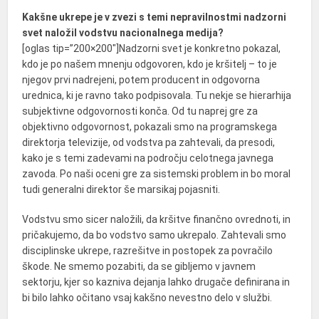
Kakšne ukrepe je v zvezi s temi nepravilnostmi nadzorni
svet naložil vodstvu nacionalnega medija?
[oglas tip=”200×200″]Nadzorni svet je konkretno pokazal,
kdo je po našem mnenju odgovoren, kdo je kršitelj – to je
njegov prvi nadrejeni, potem producent in odgovorna
urednica, ki je ravno tako podpisovala. Tu nekje se hierarhija
subjektivne odgovornosti konča. Od tu naprej gre za
objektivno odgovornost, pokazali smo na programskega
direktorja televizije, od vodstva pa zahtevali, da presodi,
kako je s temi zadevami na področju celotnega javnega
zavoda. Po naši oceni gre za sistemski problem in bo moral
tudi generalni direktor še marsikaj pojasniti.
Vodstvu smo sicer naložili, da kršitve finančno ovrednoti, in
pričakujemo, da bo vodstvo samo ukrepalo. Zahtevali smo
disciplinske ukrepe, razrešitve in postopek za povračilo
škode. Ne smemo pozabiti, da se gibljemo v javnem
sektorju, kjer so kazniva dejanja lahko drugače definirana in
bi bilo lahko očitano vsaj kakšno nevestno delo v službi.