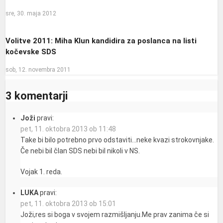
sre, 30. maja 2012
Volitve 2011: Miha Klun kandidira za poslanca na listi
kočevske SDS
sob, 12. novembra 2011
3 komentarji
Joži
pravi:
pet, 11. oktobra 2013 ob 11:48
Take bi bilo potrebno prvo odstaviti…neke kvazi strokovnjake.
Če nebi bil član SDS nebi bil nikoli v NS.
Vojak 1. reda.
LUKA
pravi:
pet, 11. oktobra 2013 ob 15:01
Joži,res si boga v svojem razmišljanju.Me prav zanima če si