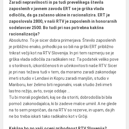
Zaradi nepravilnosti in pa tudi prevelikega števila
zaposlenih v javnem zavodu ERT se je grška vlada
odločila, da ga začasno ukine in racionalizira. ERT je
zaposlovala 2800, v naši RTV je zaposlenih in honorarnih
sodelavcev 2500. Bo tudi pri nas potrebna kakšna
racionalizacija?
Absolutno. To je sicer dobra primerjava. Število zaposlenih
je približno enako, prihodki pa so bili na grški ERT približno
trikrat večji kot na RTV Slovenija. In pri tem razmerju se je
grška vlada odločila za radikalen rez. Ta podatek veliko pove
o storilnosti, izkoriščenosti in učinkovitosti naše RTV. Sicer
je pri nas težava tudi v tem, da moramo zaradi zakonodaje
imeti studio v Lendavi in Kopru zaradi manjšin, studio v
Mariboru, ker želimo biti regionalni, vsak studio želi imeti
lastno režijo, avto, svoje oddaje …
Tu bi morali pogledati, kaj se da storiti, dobrodošla bi bila
pomoč zakonodajalca, ki bi zadeve malce umiril. A ne glede
na to sem prepričan, da na RTV so rezerve, in upam, da jih
ne bo treba iskati tako radikalno kot v Grčiji.
Kakšna bo po vaši oceni prihodnost RTV Slovenija?