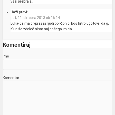
vsaj prebrala .
Joži
pravi:
pet, 11. oktobra 2013 ob 16:14
Luka-če malo vprašaš ljudi po Ribnici boš hitro ugotovil, da g.
Klun še zdaleč nima najlepšega imiđa.
Komentiraj
Ime
Komentar