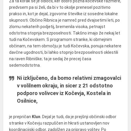
Za ta korak se je odločil, ker dobro pozna kočevske razmere,
predvsem pa si želi, da bi v to okolje prenesel pozitivno
prakso in, kot je dejal, zgovorne številke iz sosedne lokalne
skupnosti. Občino Ribnica je namreč pred dvajsetimi leti, po
zlomu nekaterih podjetij, bremenila visoka, petnajst
odstotna stopnja brezposelnosti. Takšno imajo že nekaj let
tudi na Kočevskem. S programom stranke, ki obmejnim
občinam, na tem območju je tudi Kočevska, ponuja nekatere
davčne ugodnosti, bi lahko stopnjo brezposelnosti oklestili
na raven Ribniške; ta je sedaj že precej časa
sedemodstotna.
Ni izključeno, da bomo relativni zmagovalci
v volilnem okraju, in sicer z 21 odstotno
podporo volivcev iz Kočevja, Kostela in
Osilnice,
je prepričan
Klun
. Dejal je tudi, da je prejšnji občinski odbor
stranke v Kočevju razpuščen in hkrati ustanovljen nov
koordinacijski odbor, zadolžen za pripravo volitev. Po