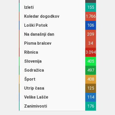
Izleti
155
Koledar dogodkov
1.766
Loški Potok
106
Na današnji dan
209
Pisma bralcev
34
Ribnica
3.094
Slovenija
405
Sodražica
497
Šport
408
Utrip časa
125
Velike Lašče
114
Zanimivosti
176