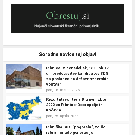
Sorodne novice tej objavi
Ribnica: V ponedeljek, 16.3. ob 17.
uri predstavitev kandidatov SDS
za poslance na državnozborskih
volitvah
pon, 16. marca 2026
Rezultati volitev v Državni zbor
2022 za Ribnico-Dobrepolje in
Kočevje
pon, 25. aprila 2022
Ribniška SDS “pogorela”, volilci
izbrali mlado generacijo