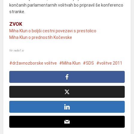
končanih parlamentarnih volitvah bo pripravil še konferenco
stranke.
ZVOK
Miha Klun o boljši cestni povezavi s prestolico
Miha Klun o prednostih Kočevske
Vir: radio1.si
državnozborske volitve
Miha Klun
SDS
volitve 2011