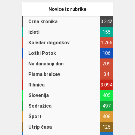
Novice iz rubrike
Črna kronika
3.342
Izleti
155
Koledar dogodkov
1.766
Loški Potok
106
Na današnji dan
209
Pisma bralcev
34
Ribnica
3.094
Slovenija
405
Sodražica
497
Šport
408
Utrip časa
125