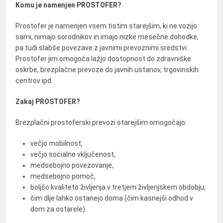
Komu je namenjen PROSTOFER?
Prostofer je namenjen vsem tistim starejšim, ki ne vozijo
sami, nimajo sorodnikov in imajo nizke mesečne dohodke,
pa tudi slabše povezave z javnimi prevoznimi sredstvi.
Prostofer jim omogoča lažjo dostopnost do zdravniške
oskrbe, brezplačne prevoze do javnih ustanov, trgovinskih
centrov ipd.
Zakaj PROSTOFER?
Brezplačni prostoferski prevozi starejšim omogočajo:
večjo mobilnost,
večjo socialno vključenost,
medsebojno povezovanje,
medsebojno pomoč,
boljšo kvaliteto življenja v tretjem življenjskem obdobju,
čim dlje lahko ostanejo doma (čim kasnejši odhod v
dom za ostarele).