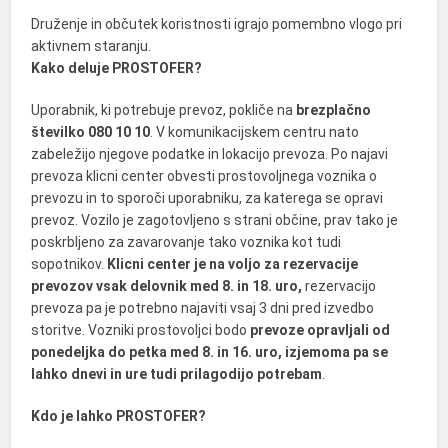
Druženje in občutek koristnosti igrajo pomembno vlogo pri
aktivnem staranju.
Kako deluje PROSTOFER?
Uporabnik, ki potrebuje prevoz, pokliče na
brezplačno
številko 080 10 10
. V komunikacijskem centru nato
zabeležijo njegove podatke in lokacijo prevoza. Po najavi
prevoza klicni center obvesti prostovoljnega voznika o
prevozu in to sporoči uporabniku, za katerega se opravi
prevoz. Vozilo je zagotovljeno s strani občine, prav tako je
poskrbljeno za zavarovanje tako voznika kot tudi
sopotnikov.
Klicni center je na voljo za rezervacije
prevozov vsak delovnik med 8. in 18. uro,
rezervacijo
prevoza pa je potrebno najaviti vsaj 3 dni pred izvedbo
storitve. Vozniki prostovoljci bodo
prevoze opravljali od
ponedeljka do petka med 8. in 16. uro, izjemoma pa se
lahko dnevi in ure tudi prilagodijo potrebam
.
Kdo je lahko PROSTOFER?