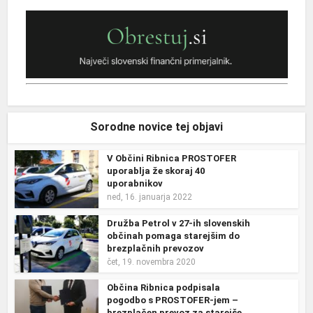
Sorodne novice tej objavi
V Občini Ribnica PROSTOFER
uporablja že skoraj 40
uporabnikov
ned, 16. januarja 2022
Družba Petrol v 27-ih slovenskih
občinah pomaga starejšim do
brezplačnih prevozov
čet, 19. novembra 2020
Občina Ribnica podpisala
pogodbo s PROSTOFER-jem –
brezplačen prevoz za starejše