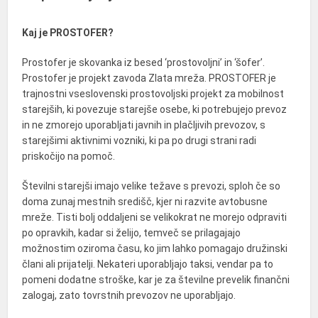
Kaj je PROSTOFER?
Prostofer je skovanka iz besed ‘prostovoljni’ in ‘šofer’.
Prostofer je projekt zavoda Zlata mreža. PROSTOFER je
trajnostni vseslovenski prostovoljski projekt za mobilnost
starejših, ki povezuje starejše osebe, ki potrebujejo prevoz
in ne zmorejo uporabljati javnih in plačljivih prevozov, s
starejšimi aktivnimi vozniki, ki pa po drugi strani radi
priskočijo na pomoč.
Številni starejši imajo velike težave s prevozi, sploh če so
doma zunaj mestnih središč, kjer ni razvite avtobusne
mreže. Tisti bolj oddaljeni se velikokrat ne morejo odpraviti
po opravkih, kadar si želijo, temveč se prilagajajo
možnostim oziroma času, ko jim lahko pomagajo družinski
člani ali prijatelji. Nekateri uporabljajo taksi, vendar pa to
pomeni dodatne stroške, kar je za številne prevelik finančni
zalogaj, zato tovrstnih prevozov ne uporabljajo.