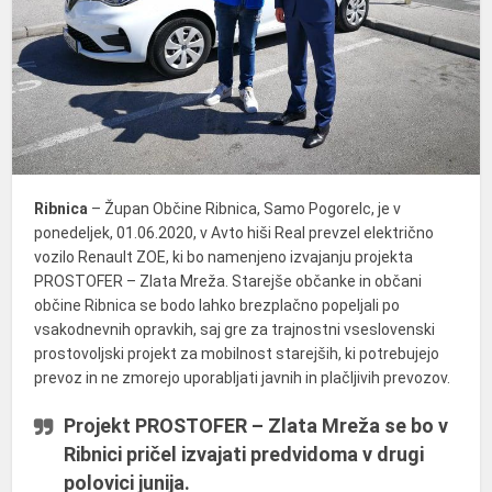
Ribnica
– Župan Občine Ribnica, Samo Pogorelc, je v
ponedeljek, 01.06.2020, v Avto hiši Real prevzel električno
vozilo Renault ZOE, ki bo namenjeno izvajanju projekta
PROSTOFER – Zlata Mreža. Starejše občanke in občani
občine Ribnica se bodo lahko brezplačno popeljali po
vsakodnevnih opravkih, saj gre za trajnostni vseslovenski
prostovoljski projekt za mobilnost starejših, ki potrebujejo
prevoz in ne zmorejo uporabljati javnih in plačljivih prevozov.
Projekt PROSTOFER – Zlata Mreža se bo v
Ribnici pričel izvajati predvidoma v drugi
polovici junija.