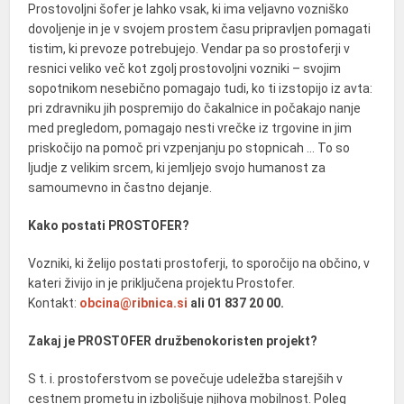
Prostovoljni šofer je lahko vsak, ki ima veljavno vozniško
dovoljenje in je v svojem prostem času pripravljen pomagati
tistim, ki prevoze potrebujejo. Vendar pa so prostoferji v
resnici veliko več kot zgolj prostovoljni vozniki – svojim
sopotnikom nesebično pomagajo tudi, ko ti izstopijo iz avta:
pri zdravniku jih pospremijo do čakalnice in počakajo nanje
med pregledom, pomagajo nesti vrečke iz trgovine in jim
priskočijo na pomoč pri vzpenjanju po stopnicah … To so
ljudje z velikim srcem, ki jemljejo svojo humanost za
samoumevno in častno dejanje.
Kako postati PROSTOFER?
Vozniki, ki želijo postati prostoferji, to sporočijo na občino, v
kateri živijo in je priključena projektu Prostofer.
Kontakt:
obcina@ribnica.si
ali 01 837 20 00.
Zakaj je PROSTOFER družbenokoristen projekt?
S t. i. prostoferstvom se povečuje udeležba starejših v
cestnem prometu in izboljšuje njihova mobilnost. Poleg