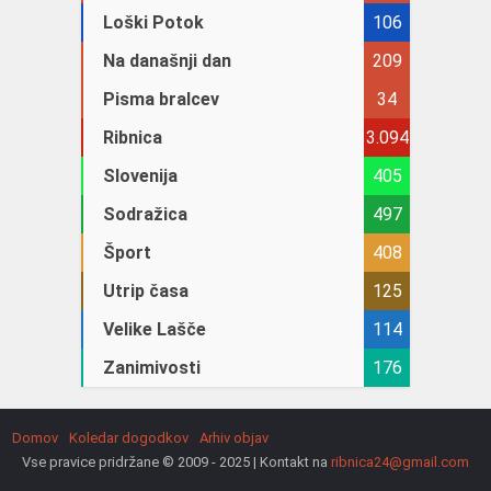
Loški Potok
106
Na današnji dan
209
Pisma bralcev
34
Ribnica
3.094
Slovenija
405
Sodražica
497
Šport
408
Utrip časa
125
Velike Lašče
114
Zanimivosti
176
Domov
Koledar dogodkov
Arhiv objav
Vse pravice pridržane © 2009 - 2025 | Kontakt na
ribnica24@gmail.com