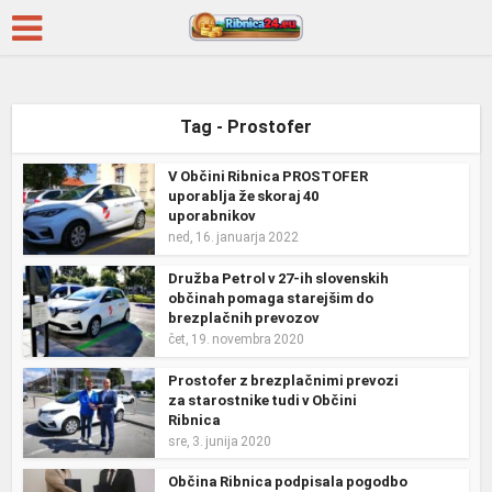
Tag - Prostofer
V Občini Ribnica PROSTOFER
uporablja že skoraj 40
uporabnikov
ned, 16. januarja 2022
Družba Petrol v 27-ih slovenskih
občinah pomaga starejšim do
brezplačnih prevozov
čet, 19. novembra 2020
Prostofer z brezplačnimi prevozi
za starostnike tudi v Občini
Ribnica
sre, 3. junija 2020
Občina Ribnica podpisala pogodbo