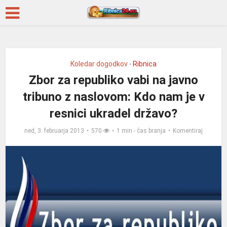
Koledar dogodkov
Ribnica
•
Zbor za republiko vabi na javno
tribuno z naslovom: Kdo nam je v
resnici ukradel državo?
ned, 3. februarja 2013
570
1 min - čas branja
Komentiraj