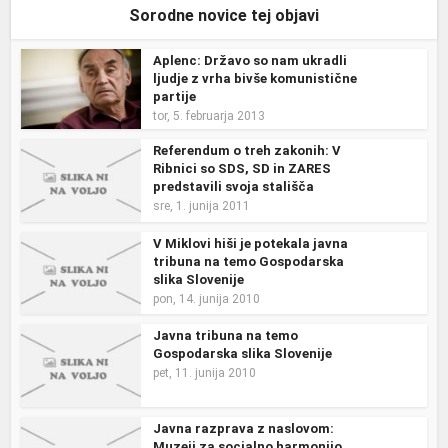
Sorodne novice tej objavi
Aplenc: Državo so nam ukradli
ljudje z vrha bivše komunistične
partije
tor, 5. februarja 2013
Referendum o treh zakonih: V
Ribnici so SDS, SD in ZARES
predstavili svoja stališča
sre, 1. junija 2011
V Miklovi hiši je potekala javna
tribuna na temo Gospodarska
slika Slovenije
pon, 14. junija 2010
Javna tribuna na temo
Gospodarska slika Slovenije
pet, 11. junija 2010
Javna razprava z naslovom:
Muzeji za socialno harmonijo.