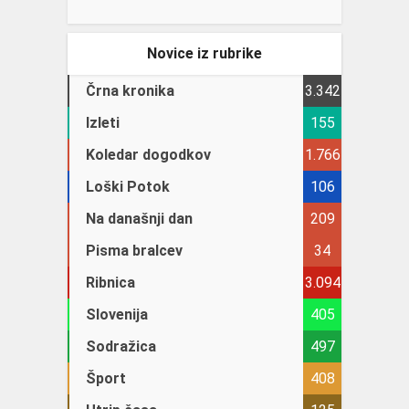
Novice iz rubrike
Črna kronika
3.342
Izleti
155
Koledar dogodkov
1.766
Loški Potok
106
Na današnji dan
209
Pisma bralcev
34
Ribnica
3.094
Slovenija
405
Sodražica
497
Šport
408