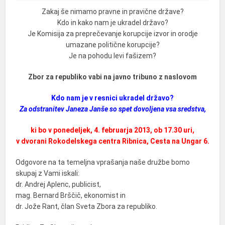
Zakaj še nimamo pravne in pravične države?
Kdo in kako nam je ukradel državo?
Je Komisija za preprečevanje korupcije izvor in orodje
umazane politične korupcije?
Je na pohodu levi fašizem?
Zbor za republiko vabi na javno tribuno z naslovom
Kdo nam je v resnici ukradel državo?
Za odstranitev Janeza Janše so spet dovoljena vsa sredstva,
ki bo v ponedeljek, 4. februarja 2013, ob 17.30 uri,
v dvorani Rokodelskega centra Ribnica, Cesta na Ungar 6.
Odgovore na ta temeljna vprašanja naše družbe bomo
skupaj z Vami iskali:
dr. Andrej Aplenc, publicist,
mag. Bernard Brščič, ekonomist in
dr. Jože Rant, član Sveta Zbora za republiko.