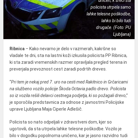
uničen, k sreči sta
policista utrpela samo
lahke telesne poškodbe,
lahko bi bilo tudi
drugače. (Foto: PU
Ljubljana)
Ribnica
– Kako nevarno je delo v razmerah, kakršne so
vladale te dni, sta na lastni koži izkusila policista PP Ribnica,
ki sta zaradi vremenskih razmer opravljala pregled terena in
preverjala prevoznost cest zaradi podrtih dreves.
“
Pri tem je nekaj pred 7. uro na cesti med Rakitnico in Grčaricami
na službeno vozilo policije Škoda Octavia padlo drevo. Policista
so iz vozila rešili delavci cestnega podjetja, ki so požagali drevo
,”
je sporočila predstavnica za odnose z javnostmi Policijske
uprave Ljubljana Maja Ciperle Adlešič.
Policista so nato odpeljali v zdravstveni dom, kjer so
ugotovili, da sta utrpela lahke telesne poškodbe. Vozilo je
bilo v dogodku popolnoma uničeno, kar je jasno razvidno tudi