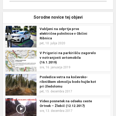
Sorodne novice tej objavi
Vabljeni na odprtje prve
električne polnilnice v Občini
Ribnica
pet, 10. julija 2020
V Prigorici na parkirišču zagorelo
v notranjosti avtomobila
(16.1.2019)
sre, 16. januarja 2019
Posledice vetra na kočevsko-
ribniškem območju bodo hujše kot
pri žledolomu
pet, 15. decembra 2017
Video posnetek na odseku ceste
Ortnek – Žlebič (12.12.2017)
sre, 13. decembra 2017