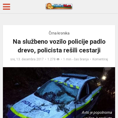
Črna kronika
Na službeno vozilo policije padlo
drevo, policista rešili cestarji
sre, 13. decembra 2017
1.278
1 min - čas branja
Komentiraj
Avto je popolnoma