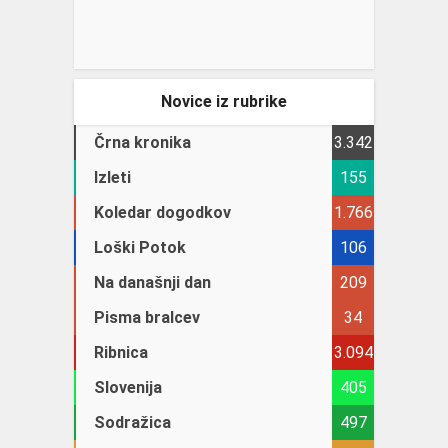
Novice iz rubrike
Črna kronika
3.342
Izleti
155
Koledar dogodkov
1.766
Loški Potok
106
Na današnji dan
209
Pisma bralcev
34
Ribnica
3.094
Slovenija
405
Sodražica
497