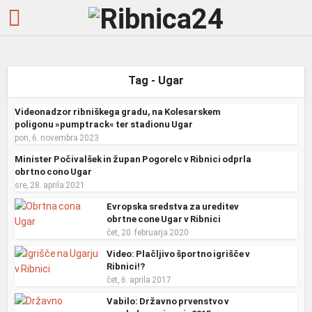
Tag - Ugar
Videonadzor ribniškega gradu, na Kolesarskem
poligonu »pumptrack« ter stadionu Ugar
pon, 6. novembra 2023
Minister Počivalšek in župan Pogorelc v Ribnici odprla
obrtno cono Ugar
sre, 28. aprila 2021
Evropska sredstva za ureditev
obrtne cone Ugar v Ribnici
čet, 20. februarja 2020
Video: Plačljivo športno igrišče v
Ribnici!?
čet, 6. aprila 2017
Vabilo: Državno prvenstvo v