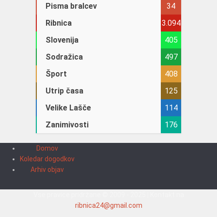
Pisma bralcev
34
Ribnica
3.094
Slovenija
405
Sodražica
497
Šport
408
Utrip časa
125
Velike Lašče
114
Zanimivosti
176
Domov
Koledar dogodkov
Arhiv objav
Vse pravice pridržane © 2009 - 2025 | Kontakt na
ribnica24@gmail.com