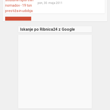
pon, 30. maja 2011
Prikaži več objav
Iskanje po Ribnica24 z Google