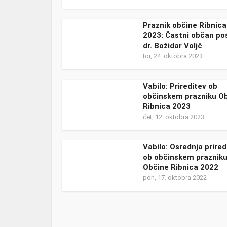
Praznik občine Ribnica
2023: Častni občan po
dr. Božidar Voljč
tor, 24. oktobra 2023
Vabilo: Prireditev ob
občinskem prazniku O
Ribnica 2023
čet, 12. oktobra 2023
Vabilo: Osrednja prired
ob občinskem praznik
Občine Ribnica 2022
pon, 17. oktobra 2022