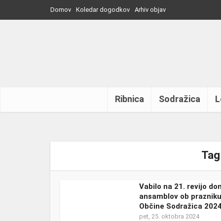
Domov
Koledar dogodkov
Arhiv objav
Ribnica
Sodražica
L
Tag 
Vabilo na 21. revijo d
ansamblov ob praznik
Občine Sodražica 202
pet, 25. oktobra 2024