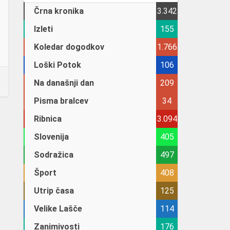
Črna kronika
3.342
Izleti
155
Koledar dogodkov
1.766
Loški Potok
106
Na današnji dan
209
Pisma bralcev
34
Ribnica
3.094
Slovenija
405
Sodražica
497
Šport
408
Utrip časa
125
Velike Lašče
114
Zanimivosti
176