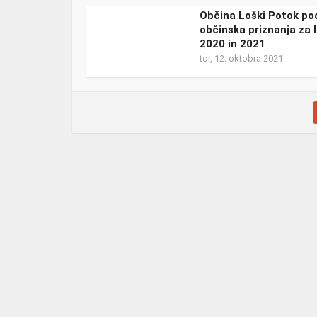
Občina Loški Potok pod
občinska priznanja za l
2020 in 2021
tor, 12. oktobra 2021