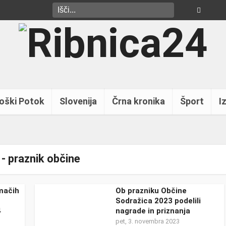
oški Potok
Slovenija
Črna kronika
Šport
Iz
- praznik občine
omačih
Ob prazniku Občine
u
Sodražica 2023 podelili
4
nagrade in priznanja
pet, 3. novembra 2023