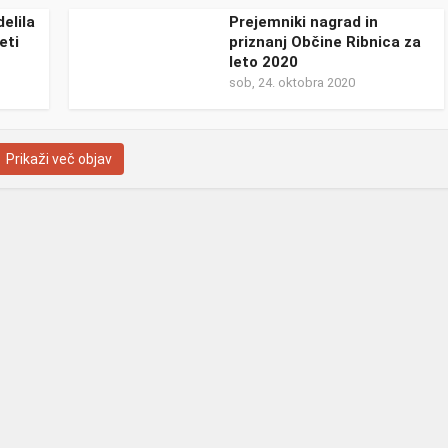
elila
Prejemniki nagrad in
eti
priznanj Občine Ribnica za
leto 2020
sob, 24. oktobra 2020
Prikaži več objav