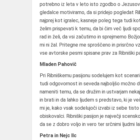
potrebno iz leta v leto isto zgodbo o Jezusove
gledalce motiviramo, da si pridejo pogledat Ri
najprej kot igralec, kasneje poleg tega tudi k
želim prispevati k temu, da bi čim več ljudi spoz
rad in želi, da vsi začutimo in sprejmemo Božjo
mi ni žal. Pritegne me sproščeno in prisrčno v
vse avtorske pesmi spisane prav za Ribniški pa
Mladen Pahovič
Pri Ribniškemu pasijonu sodelujem kot scenaris
tudi odgovornost in seveda najboljšo možno du
nameniti temu, da se družim in ustvarjam nekaj
in brati in da lahko ljudem s predstavo, ki je 
mi je, kako vsak sodelujoči izvabi iz sebe tisto 
obiskovalci. Ribniški pasijon je največji scensko
da se z dobro voljo in vero ter srčnimi ljudmi l
Petra in Nejc Ilc