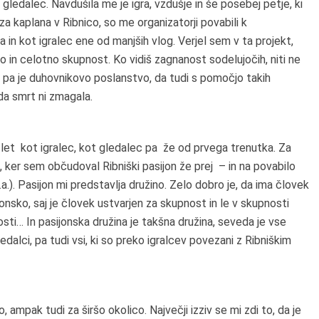
 gledalec. Navdušila me je igra, vzdušje in še posebej petje, ki
za kaplana v Ribnico, so me organizatorji povabili k
 in kot igralec ene od manjših vlog. Verjel sem v ta projekt,
o in celotno skupnost. Ko vidiš zagnanost sodelujočih, niti ne
 pa je duhovnikovo poslanstvo, da tudi s pomočjo takih
 da smrt ni zmagala.
et kot igralec, kot gledalec pa že od prvega trenutka. Za
, ker sem občudoval Ribniški pasijon že prej – in na povabilo
.a.). Pasijon mi predstavlja družino. Zelo dobro je, da ima človek
jonsko, saj je človek ustvarjen za skupnost in le v skupnosti
čnosti… In pasijonska družina je takšna družina, seveda je vse
dalci, pa tudi vsi, ki so preko igralcev povezani z Ribniškim
 ampak tudi za širšo okolico. Največji izziv se mi zdi to, da je