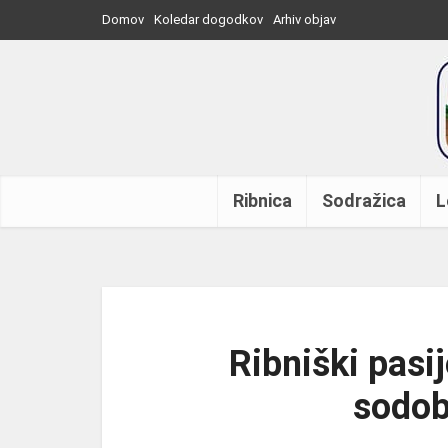
Domov
Koledar dogodkov
Arhiv objav
Ribnica
Sodražica
L
Ribniški pasi
sodob