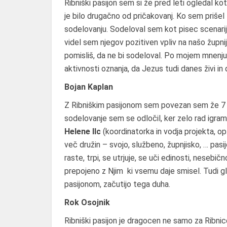
Ribniški pasijon sem si že pred leti ogledal kot
je bilo drugačno od pričakovanj. Ko sem prišel 
sodelovanju. Sodeloval sem kot pisec scenarija
videl sem njegov pozitiven vpliv na našo župnij
pomisliš, da ne bi sodeloval. Po mojem mnenju
aktivnosti oznanja, da Jezus tudi danes živi in
Bojan Kaplan
Z Ribniškim pasijonom sem povezan sem že 7 l
sodelovanje sem se odločil, ker zelo rad igram
Helene Ilc
(koordinatorka in vodja projekta, op
več družin – svojo, službeno, župnjisko, … pasi
raste, trpi, se utrjuje, se uči edinosti, nesebi
prepojeno z Njim ki vsemu daje smisel. Tudi gle
pasijonom, začutijo tega duha.
Rok Osojnik
Ribniški pasijon je dragocen ne samo za Ribnico,