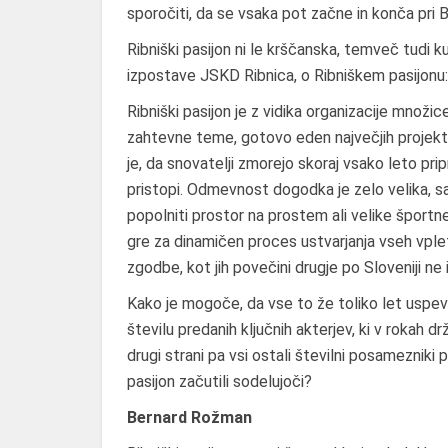
sporočiti, da se vsaka pot začne in konča pri B
Ribniški pasijon ni le krščanska, temveč tudi ku
izpostave JSKD Ribnica, o Ribniškem pasijonu:
Ribniški pasijon je z vidika organizacije množi
zahtevne teme, gotovo eden največjih projekt
je, da snovatelji zmorejo skoraj vsako leto pri
pristopi. Odmevnost dogodka je zelo velika, sa
popolniti prostor na prostem ali velike šport
gre za dinamičen proces ustvarjanja vseh vplet
zgodbe, kot jih povečini drugje po Sloveniji ne 
Kako je mogoče, da vse to že toliko let uspev
številu predanih ključnih akterjev, ki v rokah drž
drugi strani pa vsi ostali številni posameznik
pasijon začutili sodelujoči?
Bernard Rožman