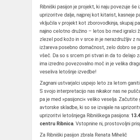
Ribniški pasijon je projekt, ki naju povezuje š
uprizoritve dalje, najprej kot kitarist, kasneje
vključila v projekt kot zborovodkinja, skupaj p
najino celotno družino – letos bo med igralci že
zlezel pod kožo in v srce in je nerazdružljiv z
izžareva posebno domačnost, zelo dobro se po
všeč. Da so s srcem pri stvari in da to delajo z
ima izredno povezovalno moč in je velika drago
veseliva letošnje izvedbe!
Zagnani ustvarjalci uspejo leto za letom ganit
S svojo interpretacijo nas nikakor nas ne pušč
pa je med »pasijonci« veliko veselja. Začutite 
avtorske skladbe, ki so se izvajale na uprizorit
uprizoritvi letošnjega Ribniškega pasijona:
13.
centru Ribnica
. Vstopnine ni, prostovoljni pri
Za Ribniški pasijon zbrala Renata Mihelič