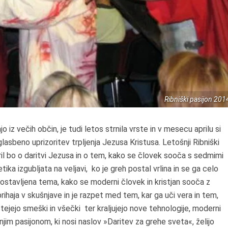
Ribniški pasijon 201
jo iz večih občin, je tudi letos strnila vrste in v mesecu aprilu si
lasbeno uprizoritev trpljenja Jezusa Kristusa. Letošnji Ribniški
l bo o daritvi Jezusa in o tem, kako se človek sooča s sedmimi
tika izgubljata na veljavi, ko je greh postal vrlina in se ga celo
postavljena tema, kako se moderni človek in kristjan sooča z
ihaja v skušnjave in je razpet med tem, kar ga uči vera in tem,
tejejo smeški in všečki ter kraljujejo nove tehnologije, moderni
jim pasijonom, ki nosi naslov »Daritev za grehe sveta«, želijo