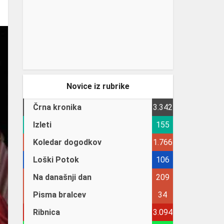
Novice iz rubrike
Črna kronika
3.342
Izleti
155
Koledar dogodkov
1.766
Loški Potok
106
Na današnji dan
209
Pisma bralcev
34
Ribnica
3.094