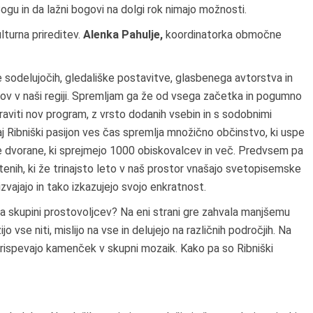
ogu in da lažni bogovi na dolgi rok nimajo možnosti.
lturna prireditev.
Alenka Pahulje,
koordinatorka območne
ce sodelujočih, gledališke postavitve, glasbenega avtorstva in
ov v naši regiji. Spremljam ga že od vsega začetka in pogumno
praviti nov program, z vrsto dodanih vsebin in s sodobnimi
j Ribniški pasijon ves čas spremlja množično občinstvo, ki uspe
ne dvorane, ki sprejmejo 1000 obiskovalcev in več. Predvsem pa
enih, ki že trinajsto leto v naš prostor vnašajo svetopisemske
izvajajo in tako izkazujejo svojo enkratnost.
a skupini prostovoljcev? Na eni strani gre zahvala manjšemu
ijo vse niti, mislijo na vse in delujejo na različnih področjih. Na
i prispevajo kamenček v skupni mozaik. Kako pa so Ribniški