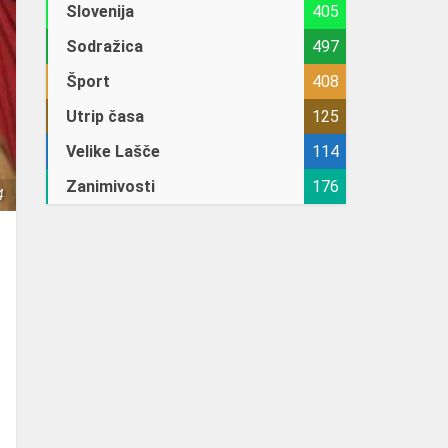
Slovenija
405
Sodražica
497
Šport
408
Utrip časa
125
Velike Lašče
114
Zanimivosti
176
4