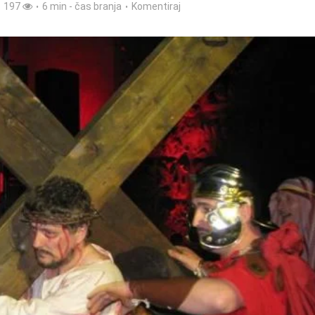
197
6 min - čas branja
Komentiraj