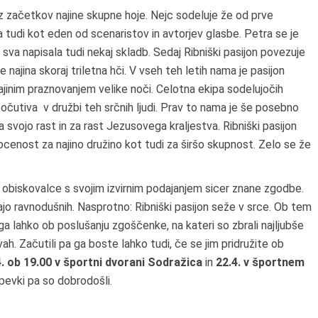
e iz začetkov najine skupne hoje. Nejc sodeluje že od prve
 pa tudi kot eden od scenaristov in avtorjev glasbe. Petra se je
a sva napisala tudi nekaj skladb. Sedaj Ribniški pasijon povezuje
 najina skoraj triletna hči. V vseh teh letih nama je pasijon
 najinim praznovanjem velike noči. Celotna ekipa sodelujočih
čutiva v družbi teh srčnih ljudi. Prav to nama je še posebno
a svojo rast in za rast Jezusovega kraljestva. Ribniški pasijon
cenost za najino družino kot tudi za širšo skupnost. Zelo se že
i obiskovalce s svojim izvirnim podajanjem sicer znane zgodbe.
ajo ravnodušnih. Nasprotno: Ribniški pasijon seže v srce. Ob tem
ga lahko ob poslušanju zgoščenke, na kateri so zbrali najljubše
vah. Začutili pa ga boste lahko tudi, če se jim pridružite ob
4. ob 19.00 v športni dvorani Sodražica
in
22.4. v športnem
spevki pa so dobrodošli.