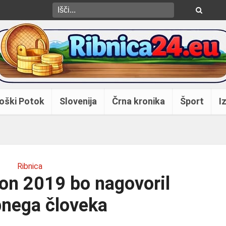
oški Potok
Slovenija
Črna kronika
Šport
Iz
Ribnica
jon 2019 bo nagovoril
nega človeka