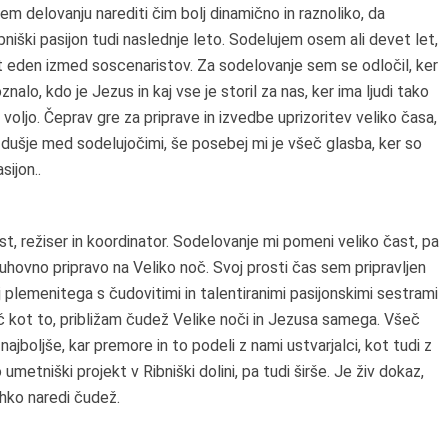
m delovanju narediti čim bolj dinamično in raznoliko, da
bniški pasijon tudi naslednje leto. Sodelujem osem ali devet let,
ot eden izmed soscenaristov. Za sodelovanje sem se odločil, ker
nalo, kdo je Jezus in kaj vse je storil za nas, ker ima ljudi tako
 voljo. Čeprav gre za priprave in izvedbe uprizoritev veliko časa,
zdušje med sodelujočimi, še posebej mi je všeč glasba, ker so
sijon..
t, režiser in koordinator. Sodelovanje mi pomeni veliko čast, pa
hovno pripravo na Veliko noč. Svoj prosti čas sem pripravljen
 plemenitega s čudovitimi in talentiranimi pasijonskimi sestrami
več kot to, približam čudež Velike noči in Jezusa samega. Všeč
najboljše, kar premore in to podeli z nami ustvarjalci, kot tudi z
 umetniški projekt v Ribniški dolini, pa tudi širše. Je živ dokaz,
ahko naredi čudež.