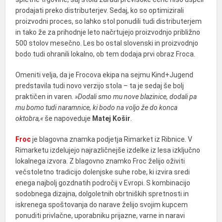
prodajati preko distributerjev. Sedaj, ko so optimizirali
proizvodni proces, so lahko stol ponudili tudi distributerjem
in tako že za prihodnje leto načrtujejo proizvodnjo približno
500 stolov mesečno. Les bo ostal slovenski in proizvodnjo
bodo tudi ohranili lokalno, ob tem dodaja prvi obraz Froca.
Omeniti velja, da je Frocova ekipa na sejmu Kind+Jugend
predstavila tudi novo verzijo stola – ta je sedaj še bolj
praktičen in varen.
»Dodali smo mu nove blazinice, dodali pa
mu bomo tudi naramnice, ki bodo na voljo že do konca
oktobra,«
še napoveduje
Matej Košir
.
Froc
je blagovna znamka podjetja Rimarket iz Ribnice. V
Rimarketu izdelujejo najrazličnejše izdelke iz lesa izključno
lokalnega izvora. Z blagovno znamko Froc želijo oživiti
večstoletno tradicijo dolenjske suhe robe, ki izvira sredi
enega najbolj gozdnatih področij v Evropi. S kombinacijo
sodobnega dizajna, dolgoletnih obrtniških spretnosti in
iskrenega spoštovanja do narave želijo svojim kupcem
ponuditi privlačne, uporabniku prijazne, varne in naravi