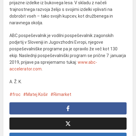
prijazne izdelke iz bukovega lesa. V skladu z načeli
trajnostnega razvoja želijo s svojimi izdelki vplivati na
dobrobit vseh – tako svojih kupcev, kot družbenega in
naravnega okolja.
ABC pospeševalnik je vodilni pospeševalnik zagonskih
podjetij v Sloveniji in Jugovzhodni Evropi, njegove
pospeševalniške programe pa je opravilo že več kot 130
ekip. Naslednji pospeševalniški program se prične 7. januarja
2019, prijave pa sprejemamo tukaj:
www.abc-
accelerator.com
.
A. Ž. K.
froc
Matej Košir
Rimarket