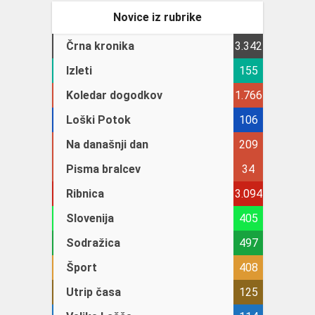
Novice iz rubrike
Črna kronika
3.342
Izleti
155
Koledar dogodkov
1.766
Loški Potok
106
Na današnji dan
209
Pisma bralcev
34
Ribnica
3.094
Slovenija
405
Sodražica
497
Šport
408
Utrip časa
125