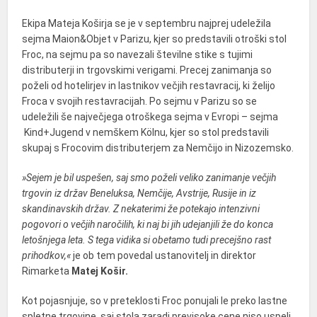
Ekipa Mateja Koširja se je v septembru najprej udeležila
sejma Maion&Objet v Parizu, kjer so predstavili otroški stol
Froc, na sejmu pa so navezali številne stike s tujimi
distributerji in trgovskimi verigami. Precej zanimanja so
poželi od hotelirjev in lastnikov večjih restavracij, ki želijo
Froca v svojih restavracijah. Po sejmu v Parizu so se
udeležili še največjega otroškega sejma v Evropi – sejma
Kind+Jugend v nemškem Kölnu, kjer so stol predstavili
skupaj s Frocovim distributerjem za Nemčijo in Nizozemsko.
»Sejem je bil uspešen, saj smo poželi veliko zanimanje večjih
trgovin iz držav Beneluksa, Nemčije, Avstrije, Rusije in iz
skandinavskih držav. Z nekaterimi že potekajo intenzivni
pogovori o večjih naročilih, ki naj bi jih udejanjili že do konca
letošnjega leta. S tega vidika si obetamo tudi precejšno rast
prihodkov,«
je ob tem povedal ustanovitelj in direktor
Rimarketa
Matej Košir.
Kot pojasnjuje, so v preteklosti Froc ponujali le preko lastne
spletne trgovine, saj stola zaradi previsoke cene niso uspeli