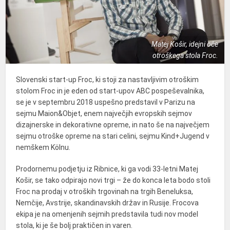
Matej Košir, idejni oče
otroškega stola Froc.
Slovenski start-up Froc, ki stoji za nastavljivim otroškim
stolom Froc in je eden od start-upov ABC pospeševalnika,
se je v septembru 2018 uspešno predstavil v Parizu na
sejmu Maion&Objet, enem največjih evropskih sejmov
dizajnerske in dekorativne opreme, in nato še na največjem
sejmu otroške opreme na stari celini, sejmu Kind+Jugend v
nemškem Kölnu.
Prodornemu podjetju iz Ribnice, ki ga vodi 33-letni Matej
Košir, se tako odpirajo novi trgi – že do konca leta bodo stoli
Froc na prodaj v otroških trgovinah na trgih Beneluksa,
Nemčije, Avstrije, skandinavskih držav in Rusije. Frocova
ekipa je na omenjenih sejmih predstavila tudi nov model
stola, ki je še bolj praktičen in varen.