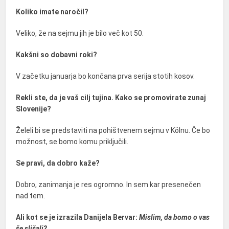
Koliko imate naročil?
Veliko, že na sejmu jih je bilo več kot 50.
Kakšni so dobavni roki?
V začetku januarja bo končana prva serija stotih kosov.
Rekli ste, da je vaš cilj tujina. Kako se promovirate zunaj
Slovenije?
Želeli bi se predstaviti na pohištvenem sejmu v Kölnu. Če bo
možnost, se bomo komu priključili.
Se pravi, da dobro kaže?
Dobro, zanimanja je res ogromno. In sem kar presenečen
nad tem.
Ali kot se je izrazila Danijela Bervar:
Mislim, da bomo o vas
še slišali?