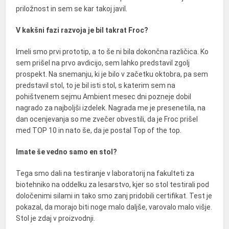
priložnost in sem se kar takoj javil.
V kakšni fazi razvoja je bil takrat Froc?
Imeli smo prvi prototip, a to še ni bila dokončna različica. Ko
sem prišel na prvo avdicijo, sem lahko predstavil zgolj
prospekt. Na snemanju, ki je bilo v začetku oktobra, pa sem
predstavil stol, to je bil isti stol, s katerim sem na
pohištvenem sejmu Ambient mesec dni pozneje dobil
nagrado za najboljši izdelek. Nagrada me je presenetila, na
dan ocenjevanja so me zvečer obvestili, da je Froc prišel
med TOP 10 in nato še, da je postal Top of the top.
Imate še vedno samo en stol?
Tega smo dali na testiranje v laboratorij na fakulteti za
biotehniko na oddelku za lesarstvo, kjer so stol testirali pod
določenimi silami in tako smo zanj pridobili certifikat. Test je
pokazal, da morajo biti noge malo daljše, varovalo malo višje.
Stol je zdaj v proizvodnji.