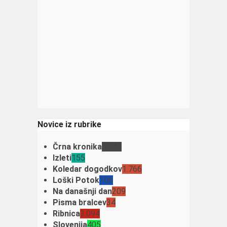
Novice iz rubrike
Črna kronika
3.342
Izleti
155
Koledar dogodkov
1.766
Loški Potok
106
Na današnji dan
209
Pisma bralcev
34
Ribnica
3.094
Slovenija
405