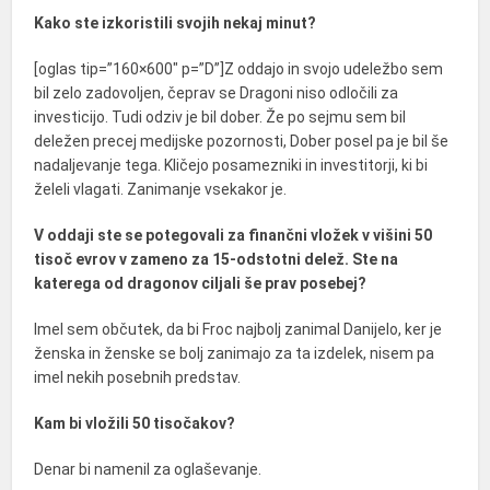
Kako ste izkoristili svojih nekaj minut?
[oglas tip=”160×600″ p=”D”]Z oddajo in svojo udeležbo sem
bil zelo zadovoljen, čeprav se Dragoni niso odločili za
investicijo. Tudi odziv je bil dober. Že po sejmu sem bil
deležen precej medijske pozornosti, Dober posel pa je bil še
nadaljevanje tega. Kličejo posamezniki in investitorji, ki bi
želeli vlagati. Zanimanje vsekakor je.
V oddaji ste se potegovali za finančni vložek v višini 50
tisoč evrov v zameno za 15-odstotni delež. Ste na
katerega od dragonov ciljali še prav posebej?
Imel sem občutek, da bi Froc najbolj zanimal Danijelo, ker je
ženska in ženske se bolj zanimajo za ta izdelek, nisem pa
imel nekih posebnih predstav.
Kam bi vložili 50 tisočakov?
Denar bi namenil za oglaševanje.