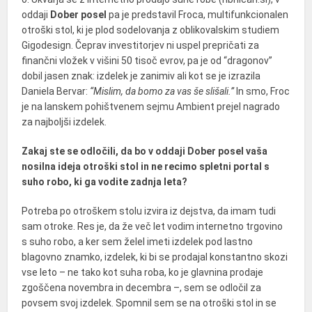
oddaji
Dober posel
pa je predstavil Froca, multifunkcionalen
otroški stol, ki je plod sodelovanja z oblikovalskim studiem
Gigodesign. Čeprav investitorjev ni uspel prepričati za
finančni vložek v višini 50 tisoč evrov, pa je od “dragonov”
dobil jasen znak: izdelek je zanimiv ali kot se je izrazila
Daniela Bervar:
“Mislim, da bomo za vas še slišali.”
In smo, Froc
je na lanskem pohištvenem sejmu Ambient prejel nagrado
za najboljši izdelek.
Zakaj ste se odločili, da bo v oddaji Dober posel vaša
nosilna ideja otroški stol in ne recimo spletni portal s
suho robo, ki ga vodite zadnja leta?
Potreba po otroškem stolu izvira iz dejstva, da imam tudi
sam otroke. Res je, da že več let vodim internetno trgovino
s suho robo, a ker sem želel imeti izdelek pod lastno
blagovno znamko, izdelek, ki bi se prodajal konstantno skozi
vse leto – ne tako kot suha roba, ko je glavnina prodaje
zgoščena novembra in decembra –, sem se odločil za
povsem svoj izdelek. Spomnil sem se na otroški stol in se