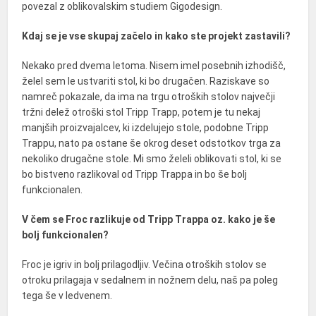
povezal z oblikovalskim studiem Gigodesign.
Kdaj se je vse skupaj začelo in kako ste projekt zastavili?
Nekako pred dvema letoma. Nisem imel posebnih izhodišč,
želel sem le ustvariti stol, ki bo drugačen. Raziskave so
namreč pokazale, da ima na trgu otroških stolov največji
tržni delež otroški stol Tripp Trapp, potem je tu nekaj
manjših proizvajalcev, ki izdelujejo stole, podobne Tripp
Trappu, nato pa ostane še okrog deset odstotkov trga za
nekoliko drugačne stole. Mi smo želeli oblikovati stol, ki se
bo bistveno razlikoval od Tripp Trappa in bo še bolj
funkcionalen.
V čem se Froc razlikuje od Tripp Trappa oz. kako je še
bolj funkcionalen?
Froc je igriv in bolj prilagodljiv. Večina otroških stolov se
otroku prilagaja v sedalnem in nožnem delu, naš pa poleg
tega še v ledvenem.