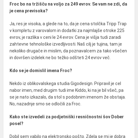
Froc bo na tržišču na voljo za 249 evrov. Se vam ne zdi, da
je cena previsoka?
Ja, res je visoka, a glede na to, da je cena stolčka Tripp Trap
v kompletu z varovalom in dodatki za najmlajše otroke 225
evrov, je razlika v ceni le 24 evrov. Cena je višja tudi zaradi
zahtevne tehnološke izvedljivosti. Naš cilj je tujina, tam je
nekoliko drugače in mislim, da poznavalcem za tako všečen
in dovršen izdelek ne bo težko odšteti 24 evrov več.
Kdo se je domislil imena Froc?
Nekdo iz oblikovalskega studia Gigodesign. Pripravil je cel
nabor imen, med drugim tudi ime Kiddo, ki na je bil všeč, pa
se je nato izkazalo, da stol s podobnim imenom že obstaja.
No, nazadnje smo se odločili za Froc.
Kako ste izvedeli za podjetniški resničnostni šov Dober
posel?
Dobil sem vabilo na elektronsko pošto. Zdela se mi je dobra