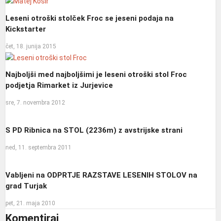
Leseni otroški stolček Froc se jeseni podaja na
Kickstarter
čet, 18. junija 2015
Najboljši med najboljšimi je leseni otroški stol Froc
podjetja Rimarket iz Jurjevice
sre, 7. novembra 2012
S PD Ribnica na STOL (2236m) z avstrijske strani
ned, 11. septembra 2011
Vabljeni na ODPRTJE RAZSTAVE LESENIH STOLOV na
grad Turjak
pet, 21. maja 2010
Komentiraj