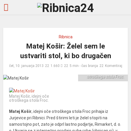
Ribnica
Matej Košir: Želel sem le
ustvariti stol, ki bo drugačen
čet, 10. januarja 2013
1.660
5 min - čas branja
Komentiraj
Matej Košir, idejni oče
otroškega stola Froc.
Matej Košir, idejni oče
otroškega stola Froc.
Matej Košir
, idejni oče otroškega stola Froc prihaja iz
Jurjevice pri Ribnici. Pred štirimi leti je želel stopiti na
samostojno pot, zato je odprl lastno podjetje, Rimarket, d. o.
o.
Ukvarja se z internetno prodajo suhe robe (ribnican.si), v