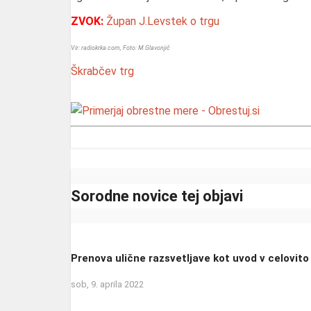
ZVOK:
Župan J.Levstek o trgu
Vir: radiokrka.com, Foto: M.Glavonjič
Škrabčev trg
Sorodne novice tej objavi
Prenova ulične razsvetljave kot uvod v celovit
sob, 9. aprila 2022