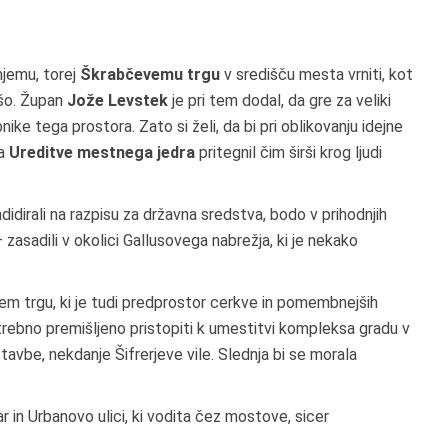
njemu, torej
Škrabčevemu trgu
v središču mesta vrniti, kot
ušo. Župan
Jože Levstek
je pri tem dodal, da gre za veliki
nike tega prostora. Zato si želi, da bi pri oblikovanju idejne
ta
Ureditve mestnega jedra
pritegnil čim širši krog ljudi
dirali na razpisu za državna sredstva, bodo v prihodnjih
zasadili v okolici Gallusovega nabrežja, ki je nekako
vem trgu, ki je tudi predprostor cerkve in pomembnejših
otrebno premišljeno pristopiti k umestitvi kompleksa gradu v
avbe, nekdanje Šifrerjeve vile. Slednja bi se morala
r in Urbanovo ulici, ki vodita čez mostove, sicer