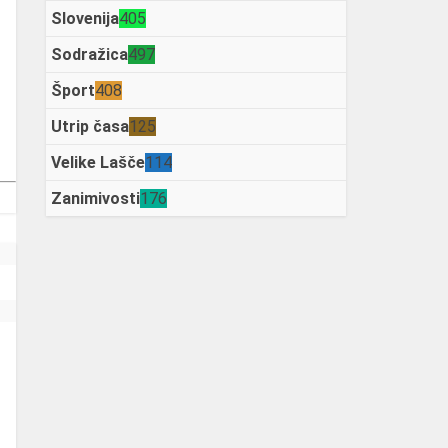
Slovenija
405
Sodražica
497
Šport
408
Utrip časa
125
Velike Lašče
114
Zanimivosti
176