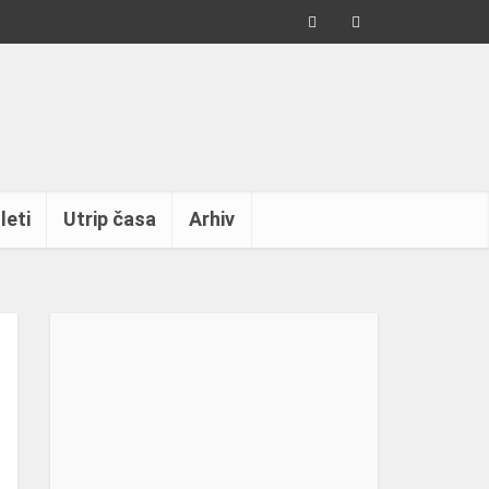
leti
Utrip časa
Arhiv