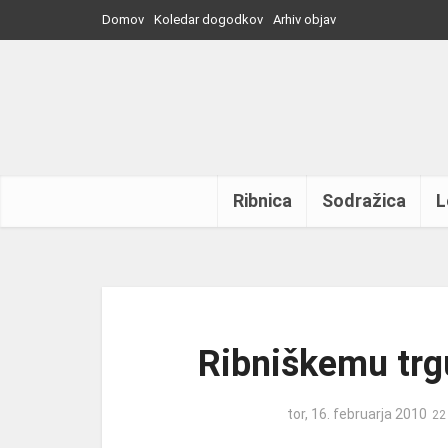
Domov
Koledar dogodkov
Arhiv objav
Ribnica
Sodražica
L
Ribniškemu trgu
tor, 16. februarja 2010