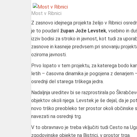
Most v Ribnici
Z zasnovo idejnega projekta želijo v Ribnici osred
je to poudaril
župan Jože Levstek
, vsebino in d
izziv bodisi za stroko in javnost, kot tudi za uporab
zasnove in kasneje predvsem pri snovanju projek
oziroma javnosti.
Prvo lopato v tem projektu, za katerega bodo kandi
letih – časovna dinamika je pogojena z denarjem – 
osrednji del starega trškega jedra.
Nadaljnja ureditev bi se razprostirala po Škrabče
objektov okoli njega. Levstek je še dejal, da je p
novo trško preobleko ter prostor okoli občinske st
navezati na osrednji trg.
V to obravnavo je treba vključiti tudi Cesto na Uga
zgodovinske objekte na Bistrici, v prostor trga.