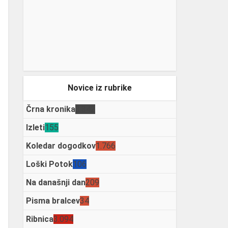
Novice iz rubrike
Črna kronika
3.342
Izleti
155
Koledar dogodkov
1.766
Loški Potok
106
Na današnji dan
209
Pisma bralcev
34
Ribnica
3.094