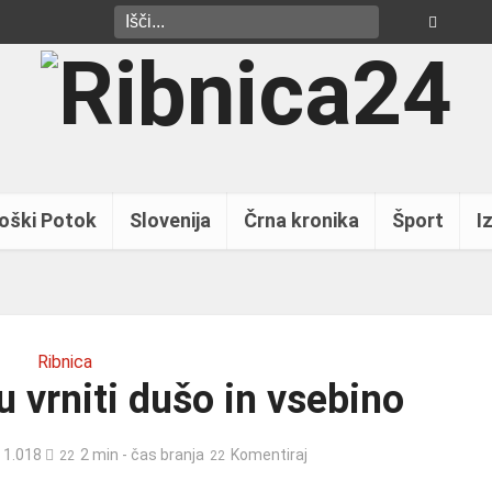
oški Potok
Slovenija
Črna kronika
Šport
Iz
Ribnica
 vrniti dušo in vsebino
1.018
2 min - čas branja
Komentiraj