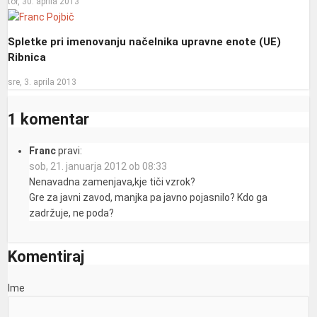
tor, 30. aprila 2013
Spletke pri imenovanju načelnika upravne enote (UE)
Ribnica
sre, 3. aprila 2013
1 komentar
Franc
pravi:
sob, 21. januarja 2012 ob 08:33
Nenavadna zamenjava,kje tiči vzrok?
Gre za javni zavod, manjka pa javno pojasnilo? Kdo ga
zadržuje, ne poda?
Komentiraj
Ime