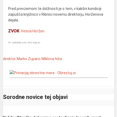
Pred prevzemom te dolžnosti je o tem, v kakšni kondiciji
zapušča knjižnico v Ribnici novemu direktorju, Horženova
dejala.
ZVOK
:
Vesna Horžen
Vir: radiokrka.com, foto:
kraji.eu
direktor
Marko Zupanc
Miklova hiša
Sorodne novice tej objavi