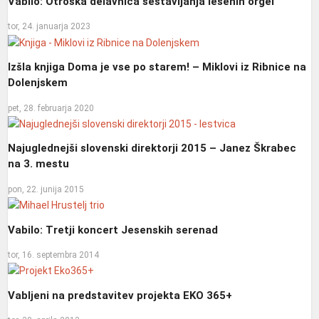
Vabilo: Otroška delavnica sestavljanja lesenih orgel
tor, 24. januarja 2023
Izšla knjiga Doma je vse po starem! – Miklovi iz Ribnice na
Dolenjskem
pet, 28. februarja 2020
Najuglednejši slovenski direktorji 2015 – Janez Škrabec
na 3. mestu
pon, 22. junija 2015
Vabilo: Tretji koncert Jesenskih serenad
tor, 16. septembra 2014
Vabljeni na predstavitev projekta EKO 365+