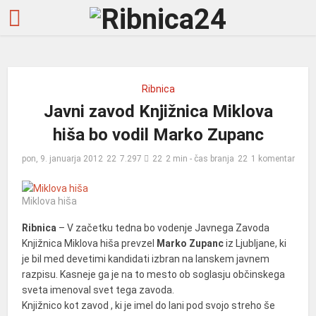
Ribnica
Javni zavod Knjižnica Miklova
hiša bo vodil Marko Zupanc
pon, 9. januarja 2012
7.297
2 min - čas branja
1 komentar
Miklova hiša
Ribnica
– V začetku tedna bo vodenje Javnega Zavoda
Knjižnica Miklova hiša prevzel
Marko Zupanc
iz Ljubljane, ki
je bil med devetimi kandidati izbran na lanskem javnem
razpisu. Kasneje ga je na to mesto ob soglasju občinskega
sveta imenoval svet tega zavoda.
Knjižnico kot zavod , ki je imel do lani pod svojo streho še