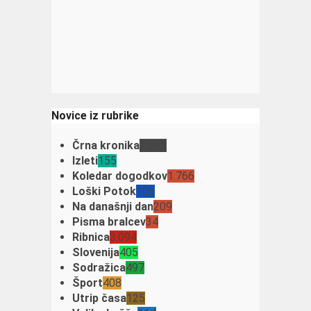
Novice iz rubrike
Črna kronika
3.343
Izleti
155
Koledar dogodkov
1.766
Loški Potok
106
Na današnji dan
209
Pisma bralcev
34
Ribnica
3.094
Slovenija
405
Sodražica
497
Šport
408
Utrip časa
125