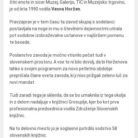
štiri enote in sicer Muzej, Galerijo, TIC in Muzejsko trgovino,
je od leta 1990 vodila
Vesna Horžen
.
Pravzaprav je v tem času ta zavod skupaj s sodelavci
postavljala na noge in mu s številnimi dejavnostmi utirala
pot sodobne izobraževalne ustanove v najširšem pomenu
te besede.
Poslanstvo zavoda je močno vtisnilo pečat tudi v
slovenskem prostoru. A vse to ni bilo dovolj, da bi Horženova
lahko s svojim programom za novo petletno obdobje
prepričala člane sveta zavoda, ki ji niso prižgali zeleno luč za
novi mandat.
Tudi zaradi tega je sklenila, da se bo umaknila iz tega okolja
in z delom nadaljuje v knjižnici Grosuplje, kjer bo kot prva
profesionalna predsednica vodila Združenje Slovenskih
knjižnic.
Na to delovno mesto jo je soglasno potrdilo vodstvo 58
slovenskih knjižnic.