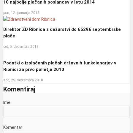
10 najbolje plačanih poslancev v letu 2014
pon, 12. januarja 2015
Direktor ZD Ribnica z dežurstvi do 6529€ septembrske
plače
čet, 5. decembra 2013
Podatki o izplačanih plačah državnih funkcionarjev v
Ribnici za prvo polletje 2010
sob, 25. septembra 2010
Komentiraj
Ime
Komentar