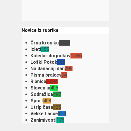
Novice iz rubrike
Črna kronika
3.342
Izleti
155
Koledar dogodkov
1.766
Loški Potok
106
Na današnji dan
209
Pisma bralcev
34
Ribnica
3.094
Slovenija
405
Sodražica
497
Šport
408
Utrip časa
125
Velike Lašče
114
Zanimivosti
176