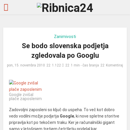
Zanimivosti
Se bodo slovenska podjetja
zgledovala po Googlu
pon, 15. novembra 2010
1.122
1 min - čas branja
Komentiraj
Google zvišal
plače zaposlenim
Zadovoljni zaposleni so ključ do uspeha. To več kot dobro
vedo vodilni možje podjetja
Google
, ki nove spletne storitve
pripravlja kot po tekočem traku. Ker je računalniški gigant
samo v letošnjem tretjem četrtletju pridelal kar