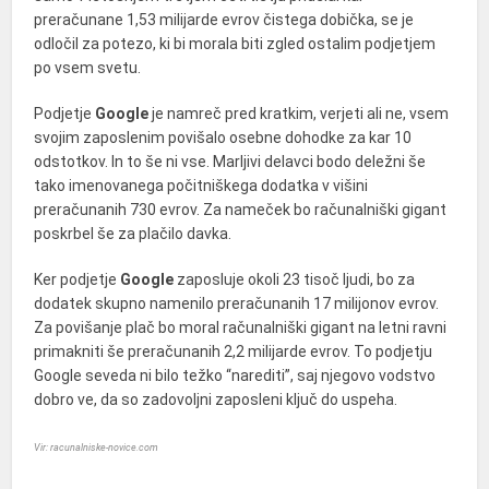
preračunane 1,53 milijarde evrov čistega dobička, se je
odločil za potezo, ki bi morala biti zgled ostalim podjetjem
po vsem svetu.
Podjetje
Google
je namreč pred kratkim, verjeti ali ne, vsem
svojim zaposlenim povišalo osebne dohodke za kar 10
odstotkov. In to še ni vse. Marljivi delavci bodo deležni še
tako imenovanega počitniškega dodatka v višini
preračunanih 730 evrov. Za nameček bo računalniški gigant
poskrbel še za plačilo davka.
Ker podjetje
Google
zaposluje okoli 23 tisoč ljudi, bo za
dodatek skupno namenilo preračunanih 17 milijonov evrov.
Za povišanje plač bo moral računalniški gigant na letni ravni
primakniti še preračunanih 2,2 milijarde evrov. To podjetju
Google seveda ni bilo težko “narediti”, saj njegovo vodstvo
dobro ve, da so zadovoljni zaposleni ključ do uspeha.
Vir: racunalniske-novice.com