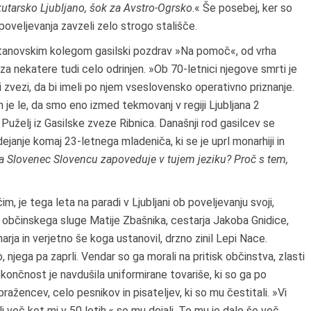
utarsko Ljubljano, šok za Avstro-Ogrsko
.« Še posebej, ker so
poveljevanja zavzeli zelo strogo stališče.
dal stanovskim kolegom gasilski pozdrav »Na pomoč«, od vrha
za nekatere tudi celo odrinjen. »Ob 70-letnici njegove smrti je
 zvezi, da bi imeli po njem vseslovensko operativno priznanje.
m je le, da smo eno izmed tekmovanj v regiji Ljubljana 2
Puželj iz Gasilske zveze Ribnica. Današnji rod gasilcev se
janje komaj 23-letnega mladeniča, ki se je uprl monarhiji in
da Slovenec Slovencu zapoveduje v tujem jeziku? Proč s tem,
im, je tega leta na paradi v Ljubljani ob poveljevanju svoji,
i občinskega sluge Matije Zbašnika, cestarja Jakoba Gnidice,
ja in verjetno še koga ustanovil, drzno zinil Lepi Nace.
o, njega pa zaprli. Vendar so ga morali na pritisk občinstva, zlasti
okončnost je navdušila uniformirane tovariše, ki so ga po
obražencev, celo pesnikov in pisateljev, ki so mu čestitali. »Vi
več kot mi v 50 letih,« so mu dejali. To mu je dalo še več