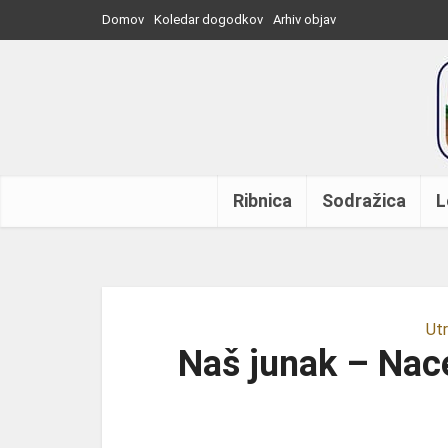
Domov
Koledar dogodkov
Arhiv objav
Ribnica
Sodražica
L
Utr
Naš junak – Nace