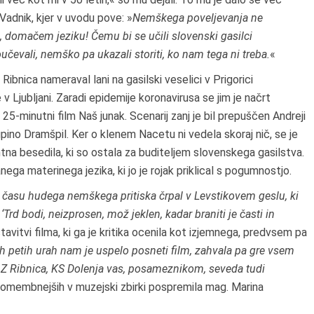
 Vadnik, kjer v uvodu pove: »
Nemškega poveljevanja ne
 domačem jeziku! Čemu bi se učili slovenski gasilci
evali, nemško pa ukazali storiti, ko nam tega ni treba.
«
bnica nameraval lani na gasilski veselici v Prigorici
v Ljubljani. Zaradi epidemije koronavirusa se jim je načrt
 25-minutni film Naš junak. Scenarij zanj je bil prepuščen Andreji
pino Dramšpil. Ker o klenem Nacetu ni vedela skoraj nič, se je
ahtna besedila, ki so ostala za buditeljem slovenskega gasilstva.
nega materinega jezika, ki jo je rojak priklical s pogumnostjo.
 času hudega nemškega pritiska črpal v Levstikovem geslu, ki
Trd bodi, neizprosen, mož jeklen, kadar braniti je časti in
stavitvi filma, ki ga je kritika ocenila kot izjemnega, predvsem pa
ih petih urah nam je uspelo posneti film, zahvala pa gre vsem
Z Ribnica, KS Dolenja vas, posameznikom, seveda tudi
pomembnejših v muzejski zbirki pospremila mag. Marina