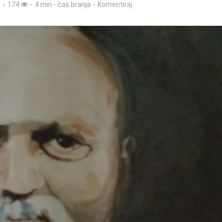
1
174
4 min - čas branja
Komentiraj