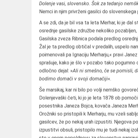
Dolenje vasi, slovensko. Šok za tedanjo nemšk
Nemci in njim privrženi gasilci do slovenskega 
A se zdi, da je bil vsa ta leta Merhar, ki je 
osrednje gasilske združbe nekoliko pozabljen, 
Gasilska zveza Ribnica podala predlog osrednji
Žal je ta predlog obtičal v predalih, uspelo na
poimenovali pa Ignaciju Merharju,« pravi Janez 
sprašuje, kako je šlo v pozabo tako pogumno de
odločno dejal: »
Ali ni smešno, če se pomisli, 
bodimo domači v svoji domačiji
«.
Še marsikaj, kar ni bilo po volji nemško govoreč
Dolenjevaški četi, ki jo je leta 1878 ob pomoč
posestnika Janeza Bojca, kovača Janeza Merhar
Orožniki so pristopili k Merharju, mu vzeli sablj
gasilcev, že po nekaj urah izpustiti. Njegova p
izpustitvi obsuli, pristopilo mu je tudi nekaj iz
ste v enem popoldnevu za slovenstvo napravili 