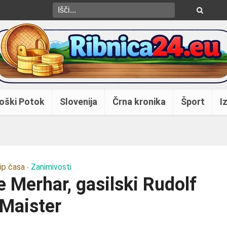
oški Potok
Slovenija
Črna kronika
Šport
Iz
ip časa
Zanimivosti
•
 Merhar, gasilski Rudolf
Maister