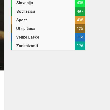
Slovenija
405
Sodražica
497
Šport
408
Utrip časa
125
Velike Lašče
114
Zanimivosti
176
r