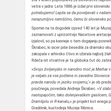
vetra v jadra. Leta 1886 je izdal prvi slovenski
potrebujemo! Lepše se da poveljevati v našem,
nerazumljivo nemščino, čemu bi slovensko pouč
Spomin na ta dogodek izpred 140 let je Muzej Ri
zaznamovati z uprizoritvijo Nacetove aretacije 
izjalovil, so pa kasneje o tem dogajanju posneli
Škrabec, ki sicer piše besedila za dramsko sku
zakopala v arhivsko čtivo in izbirala najbolj žl
Rdeča nit stvaritve je ta globoka čut do zatira
»
Svojo življenjsko in narodno moč je Merhar v
je veljalo za vse poštene in zavedne Slovence: ‘
pravde narodu in jeziku svojemu,
‘« je ob pred
poučnega, povedala Andreja Škrabec. »
V slab
nastopajočim; tako dolenjevaškim gasilcem, G
Dramšpilu in R-kanalu,
« je projekt kot enega 
Gradišnik, kustodinja Muzeja Ribnica.