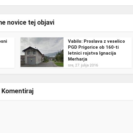
e novice tej objavi
osni
Vabilo: Proslava z veselico
PGD Prigorice ob 160-ti
letnici rojstva Ignacija
Merharja
sre, 27. julija 2016
Komentiraj