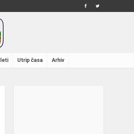
leti
Utrip časa
Arhiv