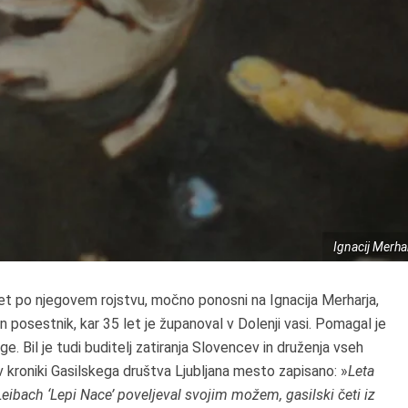
Ignacij Merha
5 let po njegovem rojstvu, močno ponosni na Ignacija Merharja,
in posestnik, kar 35 let je županoval v Dolenji vasi. Pomagal je
ge. Bil je tudi buditelj zatiranja Slovencev in druženja vseh
 kroniki Gasilskega društva Ljubljana mesto zapisano: »
Leta
Leibach ‘Lepi Nace’ poveljeval svojim možem, gasilski četi iz