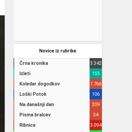
Novice iz rubrike
Črna kronika
3.342
Izleti
155
Koledar dogodkov
1.766
Loški Potok
106
Na današnji dan
209
Pisma bralcev
34
Ribnica
3.094