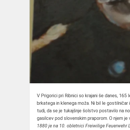
V Prigorici pri Ribnici so krajani še danes, 16
brkatega in klenega moža. Ni bil le gostilničar 
tudi, da se je tukajšnje šolstvo postavilo na no
gasilcev pod slovenskim praporom. O njem je v
1880 je na 10. obletnici Freiwilige Feuerwehr 