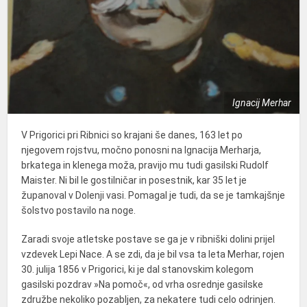
Ignacij Merhar
V Prigorici pri Ribnici so krajani še danes, 163 let po
njegovem rojstvu, močno ponosni na Ignacija Merharja,
brkatega in klenega moža, pravijo mu tudi gasilski Rudolf
Maister. Ni bil le gostilničar in posestnik, kar 35 let je
županoval v Dolenji vasi. Pomagal je tudi, da se je tamkajšnje
šolstvo postavilo na noge.
Zaradi svoje atletske postave se ga je v ribniški dolini prijel
vzdevek Lepi Nace. A se zdi, da je bil vsa ta leta Merhar, rojen
30. julija 1856 v Prigorici, ki je dal stanovskim kolegom
gasilski pozdrav »Na pomoč«, od vrha osrednje gasilske
združbe nekoliko pozabljen, za nekatere tudi celo odrinjen.