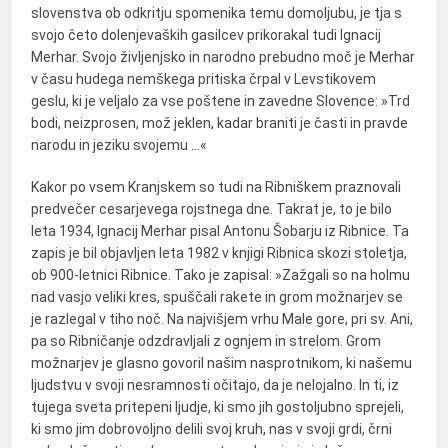
slovenstva ob odkritju spomenika temu domoljubu, je tja s
svojo četo dolenjevaških gasilcev prikorakal tudi Ignacij
Merhar. Svojo življenjsko in narodno prebudno moč je Merhar
v času hudega nemškega pritiska črpal v Levstikovem
geslu, ki je veljalo za vse poštene in zavedne Slovence: »Trd
bodi, neizprosen, mož jeklen, kadar braniti je časti in pravde
narodu in jeziku svojemu …«
Kakor po vsem Kranjskem so tudi na Ribniškem praznovali
predvečer cesarjevega rojstnega dne. Takrat je, to je bilo
leta 1934, Ignacij Merhar pisal Antonu Šobarju iz Ribnice. Ta
zapis je bil objavljen leta 1982 v knjigi Ribnica skozi stoletja,
ob 900-letnici Ribnice. Tako je zapisal: »Zažgali so na holmu
nad vasjo veliki kres, spuščali rakete in grom možnarjev se
je razlegal v tiho noč. Na najvišjem vrhu Male gore, pri sv. Ani,
pa so Ribničanje odzdravljali z ognjem in strelom. Grom
možnarjev je glasno govoril našim nasprotnikom, ki našemu
ljudstvu v svoji nesramnosti očitajo, da je nelojalno. In ti, iz
tujega sveta pritepeni ljudje, ki smo jih gostoljubno sprejeli,
ki smo jim dobrovoljno delili svoj kruh, nas v svoji grdi, črni