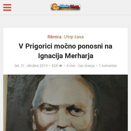
Ribnica
Utrip časa
•
V Prigorici močno ponosni na
Ignacija Merharja
čet, 31. oktobra 2019
828
4 min - čas branja
1 komentar