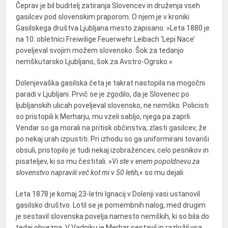
Čeprav je bil buditelj zatiranja Slovencev in druženja vseh
gasilcev pod slovenskim praporom. O njem je v kroniki
Gasilskega društva Ljubljana mesto zapisano: »Leta 1880 je
na 10. obletnici Freiwilige Feuerwehr Leibach ‘Lepi Nace’
poveljeval svojim možem slovensko. Šok za tedanjo
nemškutarsko Ljubljano, šok za Avstro-Ogrsko.«
Dolenjevaška gasilska četa je takrat nastopila na mogočni
paradi v Ljubljani. Prvič se je zgodilo, da je Slovenec po
ljubljanskih ulicah poveljeval slovensko, ne nemško. Policisti
so pristopili k Merharju, mu vzeli sabljo, njega pa zaprli.
Vendar so ga morali na pritisk občinstva, zlasti gasilcev, že
po nekaj urah izpustiti. Pri izhodu so ga uniformirani tovariši
obsuli, pristopilo je tudi nekaj izobražencev, celo pesnikov in
pisateljev, ki so mu čestitali. »
Vi ste v enem popoldnevu za
slovenstvo napravili več kot mi v 50 letih,
« so mu dejali.
Leta 1878 je komaj 23-letni Ignacij v Dolenji vasi ustanovil
gasilsko društvo. Lotil se je pomembnih nalog, med drugim
je sestavil slovenska povelja namesto nemških, ki so bila do
tedaj obvezna. V Vadniku je Merhar sestavil in razložil vsa