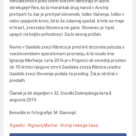
nehvaležnosti pred vsem svetom dencirajo in lažno
obrekujejo! Res, ko bi moral kak drug narod v Avstriji
pretrpeti to, kar je pretrpel slovenski, toliko tlačenja, toliko v
nebo vpijajočih krivic, bil bi že zdavnaj opešal. A hrib se maje
in hrast, zvestoba Slovenca ne gane. Slovenec je trpel,
upajoč na boljšo prihodnost. Da bi skoraj prišla!«
Ravno v Gasilski zvezi Ribnica je pred leti dozorela pobuda o
vseslovenskem operativnem priznanju, ki bi nosilo ime
Ignacija Merharja. Leta 2016 je v Prigorici ob osrednji proslavi
ob 70-letnici njegove smrti Gasilska zveza Ribnica uradno
Gasilski zvezi Slovenije podala ta predlog. Žal je obtičal v
predalih.
Članek je bil objavljen v 32. številki Dolenjskega lista 8.
avgusta 2019
Besedilo in fotografije: M. Glavonjić
gasilci
Ignacij Merhar
utrip nekega časa