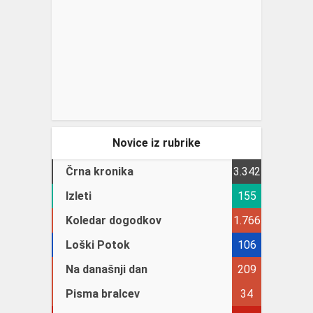
Novice iz rubrike
Črna kronika
3.342
Izleti
155
Koledar dogodkov
1.766
Loški Potok
106
Na današnji dan
209
Pisma bralcev
34