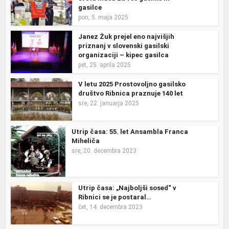
gasilce
pon, 5. maja 2025
Janez Žuk prejel eno najvišjih
priznanj v slovenski gasilski
organizaciji – kipec gasilca
pet, 25. aprila 2025
V letu 2025 Prostovoljno gasilsko
društvo Ribnica praznuje 140 let
sre, 22. januarja 2025
Utrip časa: 55. let Ansambla Franca
Miheliča
sre, 20. decembra 2023
Utrip časa: „Najboljši sosed“ v
Ribnici se je postaral…
čet, 14. decembra 2023