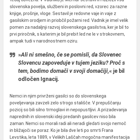
slovenska povelja, službeni in poslovni red, vzorec za razne
knjige, prošnje, vloge. Sestavil je redovne vaje in vaje z
gasilskim orodjem in priobčil požarni red. Vadnik je imel velik
pomen za nadaljnji razvoj slovenskega gasilstva, ker je bil to
prvi priročnik, s katerim je bil prebit led ne le v strokovnem,
ampak tudi v narodnostnem oziru.
»
Ali ni smešno, če se pomisli, da Slovenec
Slovencu zapoveduje v tujem jeziku? Proč s
tem, bodimo domači v svoji domačiji,
« je bil
odločen Ignacij.
Nemci in njim privrženi gasilci so do slovenskega
poveljevanja zavzeli zelo strogo stališče. V prepuščanju
pozicij so bili silno trmoglavi in nepopustljivi. A prizadevanja
naprednih in slovenski ideji predanih gasilcev niso bila
zaman. Nemci so morali radi ali neradi gledati svojo nemoč
in bližajoči se poraz. Ko je bila dve leti po smrti Frana
Levstika, leta 1889, v Velikih Laščah mogočna manifestacija