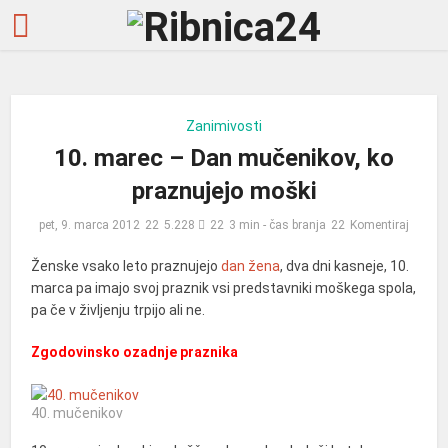
Zanimivosti
10. marec – Dan mučenikov, ko
praznujejo moški
pet, 9. marca 2012
5.228
3 min - čas branja
Komentiraj
Ženske vsako leto praznujejo
dan žena
, dva dni kasneje, 10.
marca pa imajo svoj praznik vsi predstavniki moškega spola,
pa če v življenju trpijo ali ne.
Zgodovinsko ozadnje praznika
40. mučenikov