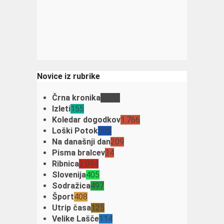
Novice iz rubrike
Črna kronika
3.342
Izleti
155
Koledar dogodkov
1.766
Loški Potok
106
Na današnji dan
209
Pisma bralcev
34
Ribnica
3.094
Slovenija
405
Sodražica
497
Šport
408
Utrip časa
125
Velike Lašče
114