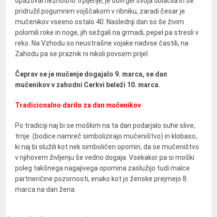
opazoval neznosno trpljenje, je odvrgel svoja oblačila in se
pridružil pogumnim vojščakom v ribniku, zaradi česar je
mučenikov vseeno ostalo 40. Naslednji dan so še živim
polomili roke in noge, jih sežgali na grmadi, pepel pa stresli v
reko. Na Vzhodu so neustrašne vojake nadvse častili, na
Zahodu pa se praznik ni nikoli povsem prijel.
Čeprav se je mučenje dogajalo 9. marca, se dan
mučenikov v zahodni Cerkvi beleži 10. marca.
Tradicionalno darilo za dan mučenikov
Po tradiciji naj bi se moškim na ta dan podarjalo suhe slive,
trnje (bodice namreč simbolizirajo mučeništvo) in klobaso,
ki naj bi služili kot nek simboličen opomin, da se mučeništvo
v njihovem življenju še vedno dogaja. Vsekakor pa si moški
poleg takšnega nagajivega opomina zaslužijo tudi malce
partneričine pozornosti, enako kot jo ženske prejmejo 8.
marca na dan žena.