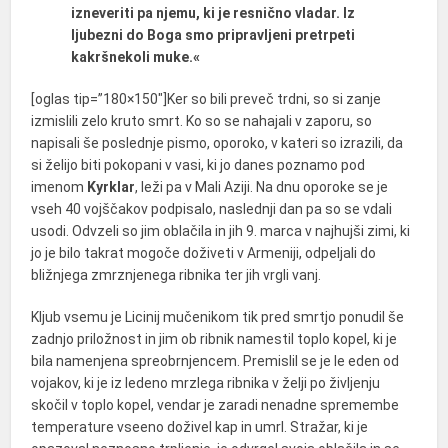
izneveriti pa njemu, ki je resnično vladar. Iz
ljubezni do Boga smo pripravljeni pretrpeti
kakršnekoli muke.«
[oglas tip=”180×150″]Ker so bili preveč trdni, so si zanje
izmislili zelo kruto smrt. Ko so se nahajali v zaporu, so
napisali še poslednje pismo, oporoko, v kateri so izrazili, da
si želijo biti pokopani v vasi, ki jo danes poznamo pod
imenom
Kyrklar
, leži pa v Mali Aziji. Na dnu oporoke se je
vseh 40 vojščakov podpisalo, naslednji dan pa so se vdali
usodi. Odvzeli so jim oblačila in jih 9. marca v najhujši zimi, ki
jo je bilo takrat mogoče doživeti v Armeniji, odpeljali do
bližnjega zmrznjenega ribnika ter jih vrgli vanj.
Kljub vsemu je Licinij mučenikom tik pred smrtjo ponudil še
zadnjo priložnost in jim ob ribnik namestil toplo kopel, ki je
bila namenjena spreobrnjencem. Premislil se je le eden od
vojakov, ki je iz ledeno mrzlega ribnika v želji po življenju
skočil v toplo kopel, vendar je zaradi nenadne spremembe
temperature vseeno doživel kap in umrl. Stražar, ki je