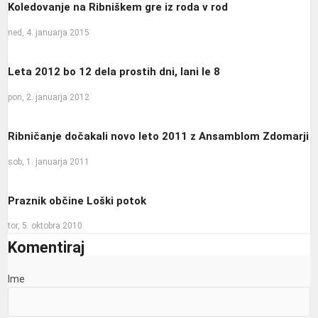
Koledovanje na Ribniškem gre iz roda v rod
ned, 4. januarja 2015
Leta 2012 bo 12 dela prostih dni, lani le 8
pon, 2. januarja 2012
Ribničanje dočakali novo leto 2011 z Ansamblom Zdomarji
sob, 1. januarja 2011
Praznik občine Loški potok
tor, 5. oktobra 2010
Komentiraj
Ime