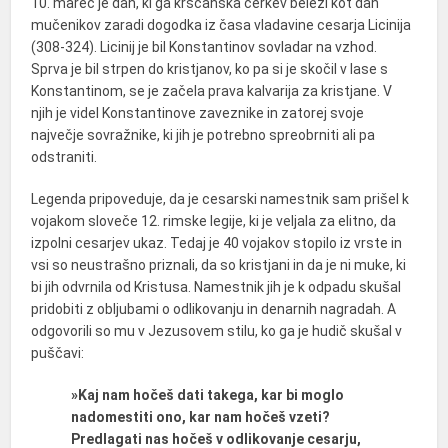
10. marec je dan, ki ga krščanska cerkev beleži kot dan
mučenikov zaradi dogodka iz časa vladavine cesarja Licinija
(308-324). Licinij je bil Konstantinov sovladar na vzhod.
Sprva je bil strpen do kristjanov, ko pa si je skočil v lase s
Konstantinom, se je začela prava kalvarija za kristjane. V
njih je videl Konstantinove zaveznike in zatorej svoje
največje sovražnike, ki jih je potrebno spreobrniti ali pa
odstraniti.
Legenda pripoveduje, da je cesarski namestnik sam prišel k
vojakom sloveče 12. rimske legije, ki je veljala za elitno, da
izpolni cesarjev ukaz. Tedaj je 40 vojakov stopilo iz vrste in
vsi so neustrašno priznali, da so kristjani in da je ni muke, ki
bi jih odvrnila od Kristusa. Namestnik jih je k odpadu skušal
pridobiti z obljubami o odlikovanju in denarnih nagradah. A
odgovorili so mu v Jezusovem stilu, ko ga je hudič skušal v
puščavi:
»Kaj nam hočeš dati takega, kar bi moglo
nadomestiti ono, kar nam hočeš vzeti?
Predlagati nas hočeš v odlikovanje cesarju,