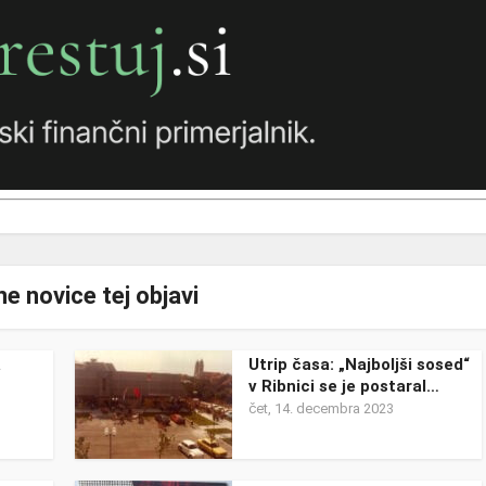
e novice tej objavi
a
Utrip časa: „Najboljši sosed“
v Ribnici se je postaral…
čet, 14. decembra 2023