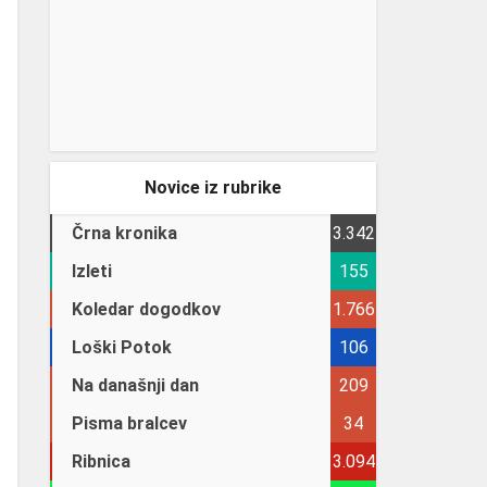
Novice iz rubrike
Črna kronika
3.342
Izleti
155
Koledar dogodkov
1.766
Loški Potok
106
Na današnji dan
209
Pisma bralcev
34
Ribnica
3.094