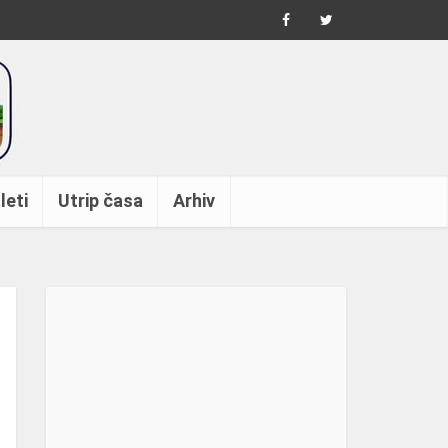
leti
Utrip časa
Arhiv