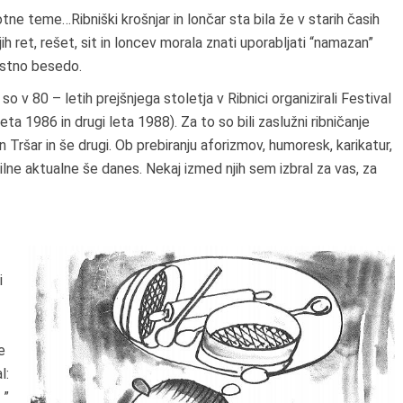
tne teme…Ribniški krošnjar in lončar sta bila že v starih časih
ih ret, rešet, sit in loncev morala znati uporabljati “namazan”
alostno besedo.
o v 80 – letih prejšnjega stoletja v Ribnici organizirali Festival
 leta 1986 in drugi leta 1988). Za to so bili zaslužni ribničanje
Tršar in še drugi. Ob prebiranju aforizmov, humoresk, karikatur,
vilne aktualne še danes. Nekaj izmed njih sem izbral za vas, za
i
e
l:
 ”