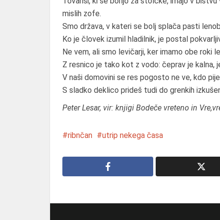
Tovariši, ki se borijo za stolčke, imajo v bistvu 
mislih zofe.
Smo država, v kateri se bolj splača pasti leno
Ko je človek izumil hladilnik, je postal pokvarlj
Ne vem, ali smo levičarji, ker imamo obe roki lev
Z resnico je tako kot z vodo: čeprav je kalna, 
V naši domovini se res pogosto ne ve, kdo pije
S sladko deklico prideš tudi do grenkih izkušen
Peter Lesar,
vir: knjigi Bodeče vreteno in Vre,vr
ribnčan
utrip nekega časa