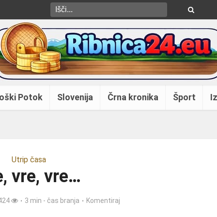
oški Potok
Slovenija
Črna kronika
Šport
Iz
Utrip časa
, vre, vre…
424
3 min - čas branja
Komentiraj