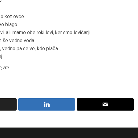
v
bo kot ovce.
ivo blago.
i, ali imamo obe roki levi, ker smo levičarji.
je še vedno voda.
, vedno pa se ve, kdo plača.
j.
e,vre…