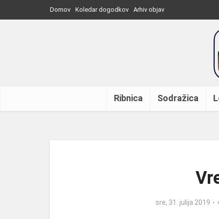
Domov
Koledar dogodkov
Arhiv objav
Ribnica
Sodražica
L
Vre
sre, 31. julija 2019