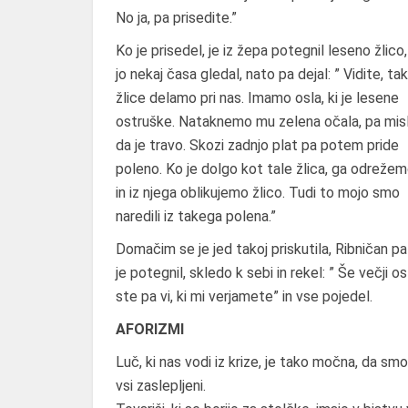
No ja, pa prisedite.”
Ko je prisedel, je iz žepa potegnil leseno žlico,
jo nekaj časa gledal, nato pa dejal: ” Vidite, ta
žlice delamo pri nas. Imamo osla, ki je lesene
ostruške. Nataknemo mu zelena očala, pa misl
da je travo. Skozi zadnjo plat pa potem pride
poleno. Ko je dolgo kot tale žlica, ga odreže
in iz njega oblikujemo žlico. Tudi to mojo smo
naredili iz takega polena.”
Domačim se je jed takoj priskutila, Ribničan pa
je potegnil, skledo k sebi in rekel: ” Še večji osl
ste pa vi, ki mi verjamete” in vse pojedel.
AFORIZMI
Luč, ki nas vodi iz krize, je tako močna, da smo
vsi zaslepljeni.