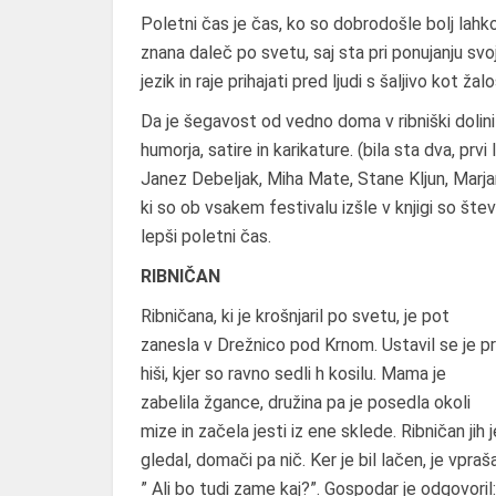
Poletni čas je čas, ko so dobrodošle bolj lahko
znana daleč po svetu, saj sta pri ponujanju svoj
jezik in raje prihajati pred ljudi s šaljivo kot ž
Da je šegavost od vedno doma v ribniški dolini s
humorja, satire in karikature. (bila sta dva, prvi
Janez Debeljak, Miha Mate, Stane Kljun, Marjan 
ki so ob vsakem festivalu izšle v knjigi so šte
lepši poletni čas.
RIBNIČAN
Ribničana, ki je krošnjaril po svetu, je pot
zanesla v Drežnico pod Krnom. Ustavil se je pr
hiši, kjer so ravno sedli h kosilu. Mama je
zabelila žgance, družina pa je posedla okoli
mize in začela jesti iz ene sklede. Ribničan jih j
gledal, domači pa nič. Ker je bil lačen, je vpraša
” Ali bo tudi zame kaj?”. Gospodar je odgovoril: