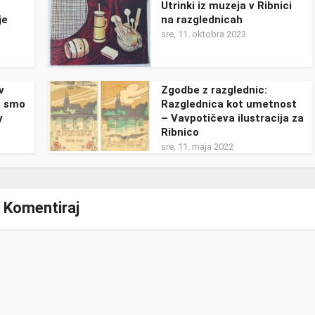
Utrinki iz muzeja v Ribnici
je
na razglednicah
sre, 11. oktobra 2023
v
Zgodbe z razglednic:
a smo
Razglednica kot umetnost
y
– Vavpotičeva ilustracija za
Ribnico
sre, 11. maja 2022
Komentiraj