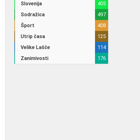
Slovenija
405
Sodražica
497
Šport
408
Utrip časa
125
Velike Lašče
114
Zanimivosti
176