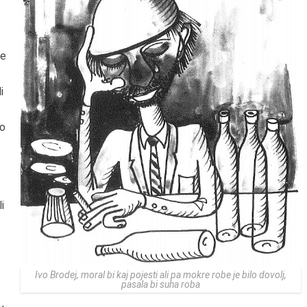
ke
i
mo
i
Ivo Brodej, moral bi kaj pojesti ali pa mokre robe je bilo dovolj,
pasala bi suha roba