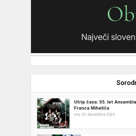
Sorodn
Utrip časa: 55. let Ansambl
Franca Miheliča
sre, 20. decembra 2023