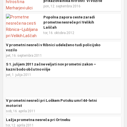
prikazovalnika hitrosti ‘Vi vozite’
pon, 12. septembra 2016
Popolna zapora ceste zaradi
prometne nesreče pri Velikih
Laščah
tor, 16. oktobra 2012
V prometni nesreči v Ribnici udeleženo tudi policijsko
vozilo
pet, 16. septembra 2011
S 1. julijem 2011 začne veljati nov prometni zakon –
kazni bodo občutno višje
pet, 1. julija 2011
V prometni nesreči pri Loškem Potoku umrl 44-letni
motorist
sob, 16. aprila 2011
Lažja prometna nesreča pri Ortneku
tor, 12. aprila 2011