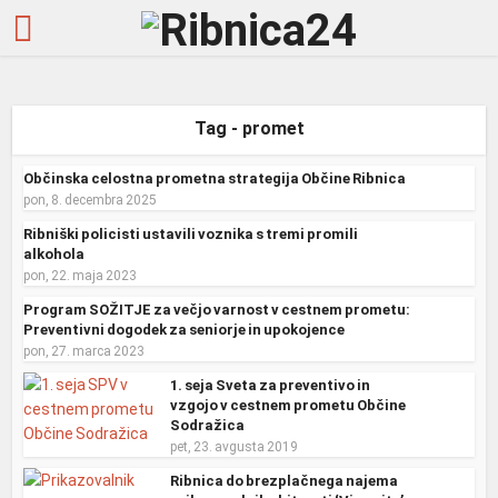
Tag - promet
Občinska celostna prometna strategija Občine Ribnica
pon, 8. decembra 2025
Ribniški policisti ustavili voznika s tremi promili
alkohola
pon, 22. maja 2023
Program SOŽITJE za večjo varnost v cestnem prometu:
Preventivni dogodek za seniorje in upokojence
pon, 27. marca 2023
1. seja Sveta za preventivo in
vzgojo v cestnem prometu Občine
Sodražica
pet, 23. avgusta 2019
Ribnica do brezplačnega najema