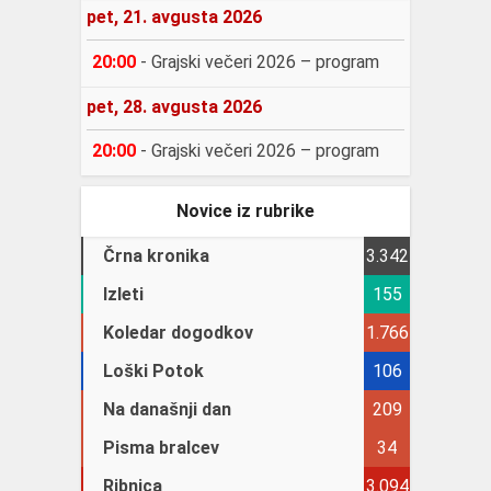
pet, 21. avgusta 2026
20:00
-
Grajski večeri 2026 – program
pet, 28. avgusta 2026
20:00
-
Grajski večeri 2026 – program
Novice iz rubrike
Črna kronika
3.342
Izleti
155
Koledar dogodkov
1.766
Loški Potok
106
Na današnji dan
209
Pisma bralcev
34
Ribnica
3.094