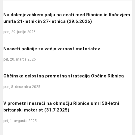
Na dolenjevaškem polju na cesti med Ribnico in Kočevjem
umrla 21-letnik in 27-letnica (29.6.2026)
pon, 29. junija 2026
Nasveti policije za večjo varnost motoristov
pet, 20. marca 2026
Občinska celostna prometna strategija Občine Ribnica
pon, 8. decembra 2025
V prometni nesreči na območju Ribnice umrl 50-letni
britanski motorist (31.7.2025)
pet, 1. avgusta 2025