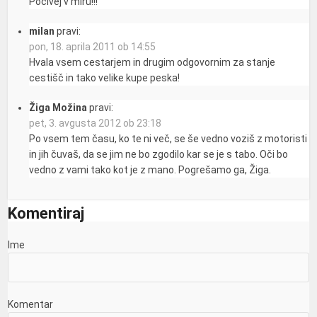
Počivej v miru!!!
milan
pravi:
pon, 18. aprila 2011 ob 14:55
Hvala vsem cestarjem in drugim odgovornim za stanje
cestišč in tako velike kupe peska!
Žiga Možina
pravi:
pet, 3. avgusta 2012 ob 23:18
Po vsem tem času, ko te ni več, se še vedno voziš z motoristi
in jih čuvaš, da se jim ne bo zgodilo kar se je s tabo. Oči bo
vedno z vami tako kot je z mano. Pogrešamo ga, Žiga.
Komentiraj
Ime
Komentar