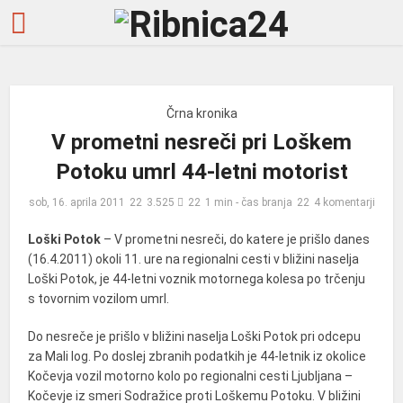
Črna kronika
V prometni nesreči pri Loškem
Potoku umrl 44-letni motorist
sob, 16. aprila 2011
3.525
1 min - čas branja
4 komentarji
Loški Potok
– V prometni nesreči, do katere je prišlo danes
(16.4.2011) okoli 11. ure na regionalni cesti v bližini naselja
Loški Potok, je 44-letni voznik motornega kolesa po trčenju
s tovornim vozilom umrl.
Do nesreče je prišlo v bližini naselja Loški Potok pri odcepu
za Mali log. Po doslej zbranih podatkih je 44-letnik iz okolice
Kočevja vozil motorno kolo po regionalni cesti Ljubljana –
Kočevje iz smeri Sodražice proti Loškemu Potoku. V bližini