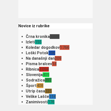
Novice iz rubrike
Črna kronika
3.342
Izleti
155
Koledar dogodkov
1.766
Loški Potok
106
Na današnji dan
209
Pisma bralcev
34
Ribnica
3.094
Slovenija
405
Sodražica
497
Šport
408
Utrip časa
125
Velike Lašče
114
Zanimivosti
176