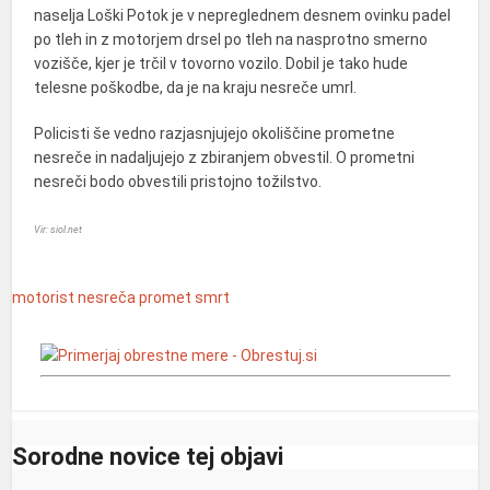
naselja Loški Potok je v nepreglednem desnem ovinku padel
po tleh in z motorjem drsel po tleh na nasprotno smerno
vozišče, kjer je trčil v tovorno vozilo. Dobil je tako hude
telesne poškodbe, da je na kraju nesreče umrl.
Policisti še vedno razjasnjujejo okoliščine prometne
nesreče in nadaljujejo z zbiranjem obvestil. O prometni
nesreči bodo obvestili pristojno tožilstvo.
Vir: siol.net
motorist
nesreča
promet
smrt
Sorodne novice tej objavi