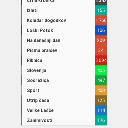
Črna kronika
3.342
Izleti
155
Koledar dogodkov
1.766
Loški Potok
106
Na današnji dan
209
Pisma bralcev
34
Ribnica
3.094
Slovenija
405
Sodražica
497
Šport
408
Utrip časa
125
Velike Lašče
114
Zanimivosti
176