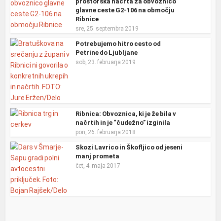
prostorska načrta za obvoznico
glavne ceste G2-106 na območju
Ribnice
sre, 25. septembra 2019
Potrebujemo hitro cesto od
Petrine do Ljubljane
sob, 23. februarja 2019
Ribnica: Obvoznica, ki je že bila v
načrtih in je “čudežno” izginila
pon, 26. februarja 2018
Skozi Lavrico in Škofljico od jeseni
manj prometa
čet, 4. maja 2017