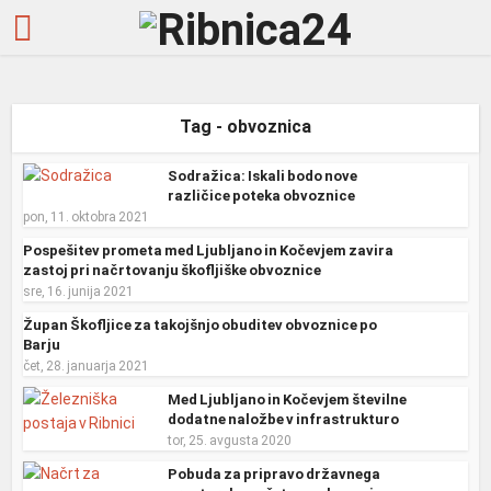
Tag - obvoznica
Sodražica: Iskali bodo nove
različice poteka obvoznice
pon, 11. oktobra 2021
Pospešitev prometa med Ljubljano in Kočevjem zavira
zastoj pri načrtovanju škofljiške obvoznice
sre, 16. junija 2021
Župan Škofljice za takojšnjo obuditev obvoznice po
Barju
čet, 28. januarja 2021
Med Ljubljano in Kočevjem številne
dodatne naložbe v infrastrukturo
tor, 25. avgusta 2020
Pobuda za pripravo državnega