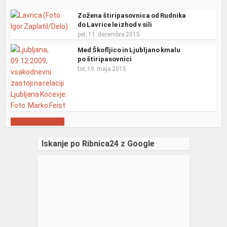
Zožena štiripasovnica od Rudnika
do Lavrice le izhod v sili
pet, 11. decembra 2015
Med Škofljico in Ljubljano kmalu
po štiripasovnici
tor, 19. maja 2015
Prikaži več objav
Iskanje po Ribnica24 z Google