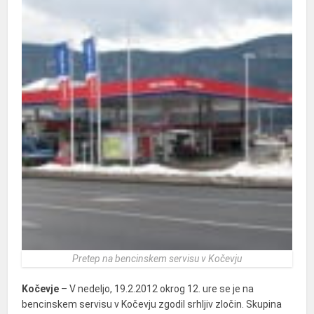
Pretep na bencinskem servisu v Kočevju
Kočevje
– V nedeljo, 19.2.2012 okrog 12. ure se je na
bencinskem servisu v Kočevju zgodil srhljiv zločin. Skupina