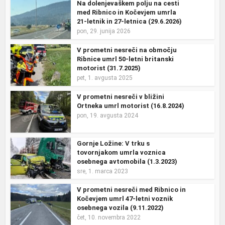
Na dolenjevaškem polju na cesti
med Ribnico in Kočevjem umrla
21-letnik in 27-letnica (29.6.2026)
pon, 29. junija 2026
V prometni nesreči na območju
Ribnice umrl 50-letni britanski
motorist (31.7.2025)
pet, 1. avgusta 2025
V prometni nesreči v bližini
Ortneka umrl motorist (16.8.2024)
pon, 19. avgusta 2024
Gornje Ložine: V trku s
tovornjakom umrla voznica
osebnega avtomobila (1.3.2023)
sre, 1. marca 2023
V prometni nesreči med Ribnico in
Kočevjem umrl 47-letni voznik
osebnega vozila (9.11.2022)
čet, 10. novembra 2022