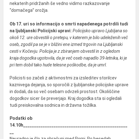
nekaterih pridržanih še vedno vidimo razkazovanje
“domačega” orožja.
Ob 17. uri so informacijo o smrti napadenega potrdili tudi
na ljubljanski Policijski upravi:
Policijsko upravo Ljubljana so
okoli 12. ure obvestili o pretepu, v katerem je bilo udeleženih več
oseb, zgodil pa se je v bližini ene izmed trgovin na Ljubljanski
cesti v Kočevju. Policija je z zbiranjem obvestil in z ogledom
kraja dogodka ugotovila, da je več oseb napadlo 39-letnika, ki je
pri tem dobil tako hude telesne poškodbe, da je umrl.
Policisti so začeli z aktivnostmi za izsleditev storilcev
kaznivega dejanja, so sporočili z ljubljanske policijske uprave
in dodali, da so več osebam odvzeli prostost. Okoliščine
dogodkov sicer še preverjajo. Kraj dogodka sta si ogledali
tudi preiskovalna sodnica in državna tožilka.
Podatki ob
14.10h________________________________________________
__
Neuradno je šlo za obračuni med Romi. Po besedah