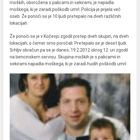
moških, oborožena s palicami in sekirami, je napadla
moškega, ki je zaradi poškodb umrl. Policija je prijela več
oseb. Že ponoči se je 10 ljudi pretepalo na dveh različnih
lokacijah.
Že ponoči se je v Kočevju zgodil pretep dveh skupin, na dveh
lokacijah, o čemer smo poročali. Pretepalo se je deset ljudi.
Srhljiv obračun pa se je danes, 19.2.2012 okrog 12. uri zgodil
na bencinskem servisu. Skupina moških je s palicamii in
sekirami napadla moškega, ki je zaradi hudih poškodb umrl.