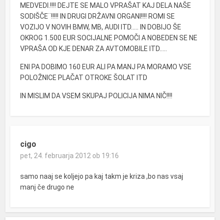
MEDVEDI.!!!! DEJTE SE MALO VPRAŠAT KAJ DELA NAŠE
SODIŠČE¨!!!!! IN DRUGI DRŽAVNI ORGANI!!!! ROMI SE
VOZIJO V NOVIH BMW, MB, AUDI ITD….. IN DOBIJO ŠE
OKROG 1.500 EUR SOCIJALNE POMOČI A NOBEDEN SE NE
VPRAŠA OD KJE DENAR ZA AVTOMOBILE ITD…..
ENI PA DOBIMO 160 EUR ALI PA MANJ PA MORAMO VSE
POLOŽNICE PLAČAT OTROKE ŠOLAT ITD
IN MISLIM DA VSEM SKUPAJ POLICIJA NIMA NIČ!!!!
cigo
pet, 24. februarja 2012 ob 19:16
samo naaj se koljejo pa kaj takm je kriza ,bo nas vsaj
manj če drugo ne