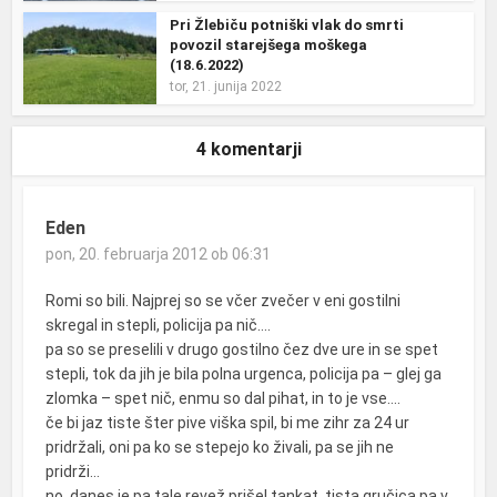
Pri Žlebiču potniški vlak do smrti
povozil starejšega moškega
(18.6.2022)
tor, 21. junija 2022
4 komentarji
Eden
pon, 20. februarja 2012 ob 06:31
Romi so bili. Najprej so se včer zvečer v eni gostilni
skregal in stepli, policija pa nič….
pa so se preselili v drugo gostilno čez dve ure in se spet
stepli, tok da jih je bila polna urgenca, policija pa – glej ga
zlomka – spet nič, enmu so dal pihat, in to je vse….
če bi jaz tiste šter pive viška spil, bi me zihr za 24 ur
pridržali, oni pa ko se stepejo ko živali, pa se jih ne
pridrži…
no, danes je pa tale revež prišel tankat, tista gručica pa v