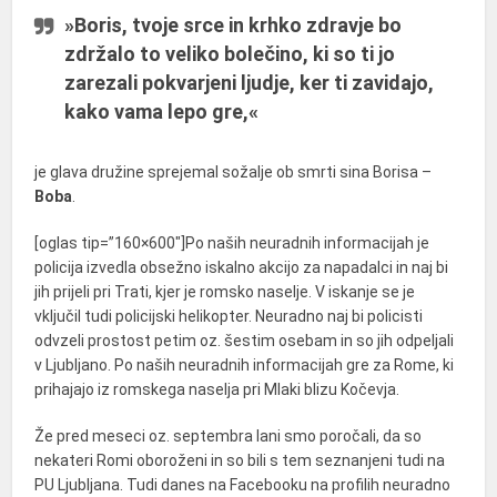
»Boris, tvoje srce in krhko zdravje bo
zdržalo to veliko bolečino, ki so ti jo
zarezali pokvarjeni ljudje, ker ti zavidajo,
kako vama lepo gre,«
je glava družine sprejemal sožalje ob smrti sina Borisa –
Boba
.
[oglas tip=”160×600″]Po naših neuradnih informacijah je
policija izvedla obsežno iskalno akcijo za napadalci in naj bi
jih prijeli pri Trati, kjer je romsko naselje. V iskanje se je
vključil tudi policijski helikopter. Neuradno naj bi policisti
odvzeli prostost petim oz. šestim osebam in so jih odpeljali
v Ljubljano. Po naših neuradnih informacijah gre za Rome, ki
prihajajo iz romskega naselja pri Mlaki blizu Kočevja.
Že pred meseci oz. septembra lani smo poročali, da so
nekateri Romi oboroženi in so bili s tem seznanjeni tudi na
PU Ljubljana. Tudi danes na Facebooku na profilih neuradno