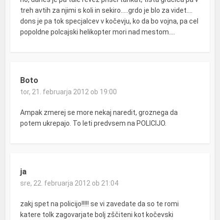
treh avtih za njimi s koli in sekiro…..grdo je blo za videt….
dons je pa tok specjalcev v kočevju, ko da bo vojna, pa cel
popoldne polcajski helikopter mori nad mestom….
Boto
tor, 21. februarja 2012 ob 19:00
Ampak zmerej se more nekaj naredit, groznega da
potem ukrepajo. To leti predvsem na POLICIJO.
ja
sre, 22. februarja 2012 ob 21:04
zakj spet na policijo!!!!! se vi zavedate da so te romi
katere tolk zagovarjate bolj zščiteni kot kočevski