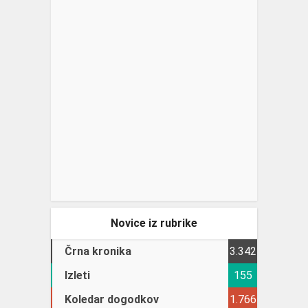
Novice iz rubrike
Črna kronika
3.342
Izleti
155
Koledar dogodkov
1.766