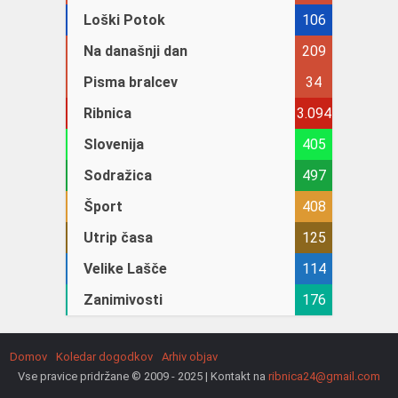
Loški Potok
106
Na današnji dan
209
Pisma bralcev
34
Ribnica
3.094
Slovenija
405
Sodražica
497
Šport
408
Utrip časa
125
Velike Lašče
114
Zanimivosti
176
Domov
Koledar dogodkov
Arhiv objav
Vse pravice pridržane © 2009 - 2025 | Kontakt na
ribnica24@gmail.com