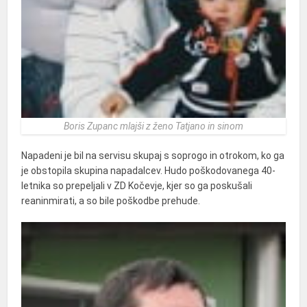
Boris Zupanc mlajši z ženo Tatjano in sinom
Napadeni je bil na servisu skupaj s soprogo in otrokom, ko ga
je obstopila skupina napadalcev. Hudo poškodovanega 40-
letnika so prepeljali v ZD Kočevje, kjer so ga poskušali
reaninmirati, a so bile poškodbe prehude.