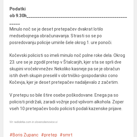
Podatki
ob
9.30h_______________________________________________
_____
Minulo noč se je deset pretepačev dvakrat lotilo
medsebojnega obračunavanja. Strasti so se po
posredovanju policije umirile šele okrog 1. ure ponoči.
Kočevski policisti so imeli minulo noč polne roke dela. Okrog
23. ure se je zgodil pretep v Štalcarjih, kjer sta se sprli dve
skupini vročekrvnežev. Nekoliko kasneje pa se je obračun
istih dveh skupin preselil v obrtniško-gospodarsko cono
Kočevja, kjer je deset pretepačev nadaljevalo z začetim.
V pretepu so bile štire osebe poškodovane. Enega pa so
policisti pridržali, zaradi vožnje pod vplivom alkohola. Zoper
vseh 10 pretepačev bodo policisti podali kazenske prijave.
Vir: radiokrka.com in slovenskenovice.si
Boris Zupanc
pretep
smrt