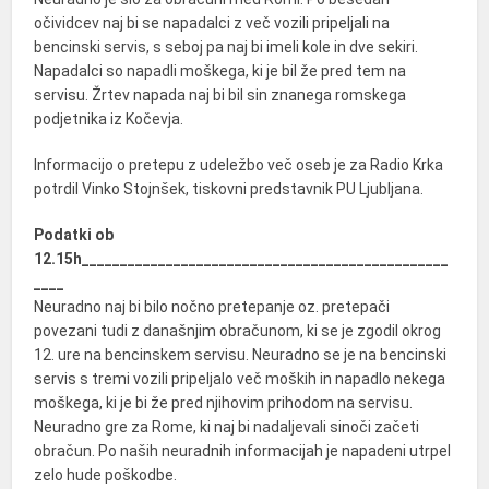
očividcev naj bi se napadalci z več vozili pripeljali na
bencinski servis, s seboj pa naj bi imeli kole in dve sekiri.
Napadalci so napadli moškega, ki je bil že pred tem na
servisu. Žrtev napada naj bi bil sin znanega romskega
podjetnika iz Kočevja.
Informacijo o pretepu z udeležbo več oseb je za Radio Krka
potrdil Vinko Stojnšek, tiskovni predstavnik PU Ljubljana.
Podatki ob
12.15h________________________________________________
____
Neuradno naj bi bilo nočno pretepanje oz. pretepači
povezani tudi z današnjim obračunom, ki se je zgodil okrog
12. ure na bencinskem servisu. Neuradno se je na bencinski
servis s tremi vozili pripeljalo več moških in napadlo nekega
moškega, ki je bi že pred njihovim prihodom na servisu.
Neuradno gre za Rome, ki naj bi nadaljevali sinoči začeti
obračun. Po naših neuradnih informacijah je napadeni utrpel
zelo hude poškodbe.