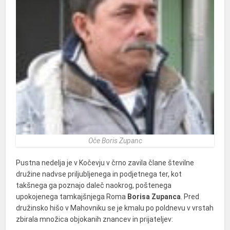
Oče Boris Zupanc
Pustna nedelja je v Kočevju v črno zavila člane številne
družine nadvse priljubljenega in podjetnega ter, kot
takšnega ga poznajo daleč naokrog, poštenega
upokojenega tamkajšnjega Roma
Borisa Zupanca
. Pred
družinsko hišo v Mahovniku se je kmalu po poldnevu v vrstah
zbirala množica objokanih znancev in prijateljev: