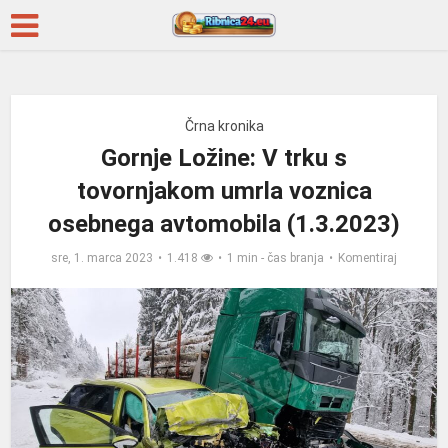
Črna kronika
Gornje Ložine: V trku s
tovornjakom umrla voznica
osebnega avtomobila (1.3.2023)
sre, 1. marca 2023
1.418
1 min - čas branja
Komentiraj