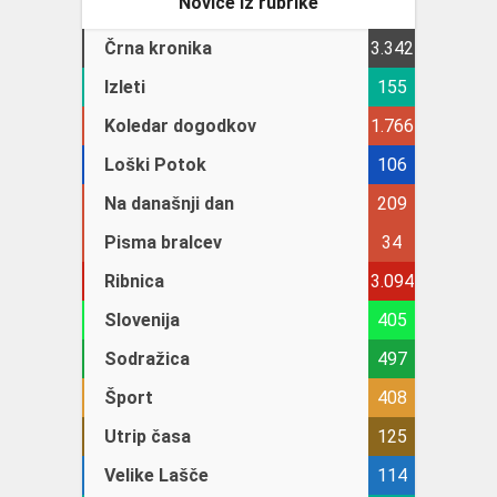
Novice iz rubrike
Črna kronika
3.342
Izleti
155
Koledar dogodkov
1.766
Loški Potok
106
Na današnji dan
209
Pisma bralcev
34
Ribnica
3.094
Slovenija
405
Sodražica
497
Šport
408
Utrip časa
125
Velike Lašče
114