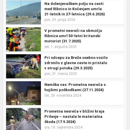
Na dolenjevaškem polju na cesti
med Ribnico in Kočevjem umrla
21-letnik in 27-letnica (29.6.2026)
pon, 29. junija 2026
V prometni nesreči na območju
Ribnice umrl 50-letni britanski
motorist (31.7.2025)
pet, 1. avgusta 2025
Pri odcepu za Breže osebno vozilo
zdrsnilo z glavne ceste in pristalo
v strugi potoka (29.3.2025)
pon, 31. marca 2025
Nemška vas: Prometna nesreča s
hujšimi poškodbami (27.11.2024)
čet, 28. novembra 2024
Prometna nesreča v bližini kraja
Prilesje – nastala le materialna
škoda (17.9.2024)
sre, 18. septembra 2024