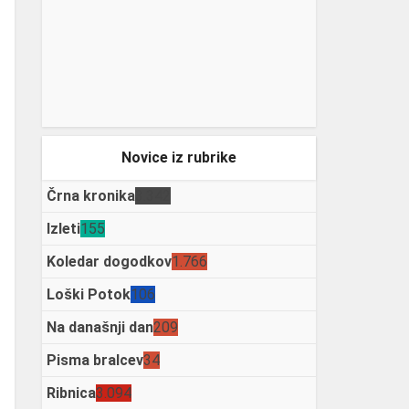
Novice iz rubrike
Črna kronika
3.342
Izleti
155
Koledar dogodkov
1.766
Loški Potok
106
Na današnji dan
209
Pisma bralcev
34
Ribnica
3.094