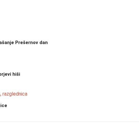
rašanje Prešernov dan
rjevi hiši
nice