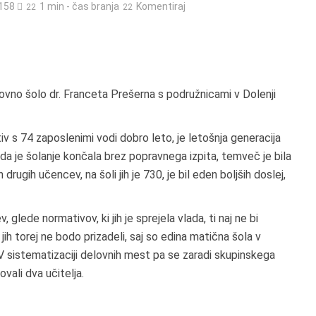
.158
1 min - čas branja
Komentiraj
vno šolo dr. Franceta Prešerna s podružnicami v Dolenji
ktiv s 74 zaposlenimi vodi dobro leto, je letošnja generacija
da je šolanje končala brez popravnega izpita, temveč je bila
rugih učencev, na šoli jih je 730, je bil eden boljših doslej,
glede normativov, ki jih je sprejela vlada, ti naj ne bi
jih torej ne bodo prizadeli, saj so edina matična šola v
 V sistematizaciji delovnih mest pa se zaradi skupinskega
ovali dva učitelja.