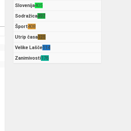
Slovenija
405
Sodražica
497
Šport
408
Utrip časa
125
Velike Lašče
114
Zanimivosti
176