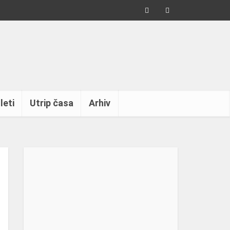
leti
Utrip časa
Arhiv