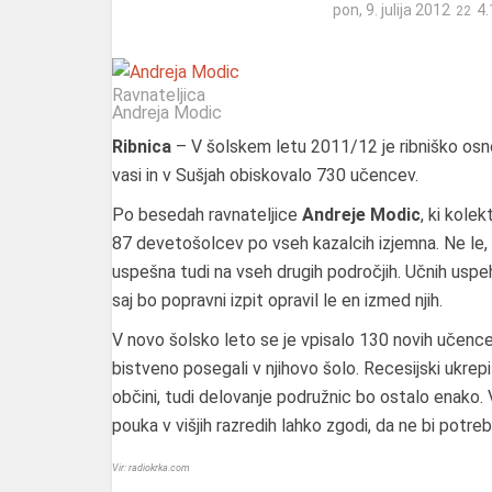
pon, 9. julija 2012
4
Ravnateljica
Andreja Modic
Ribnica
– V šolskem letu 2011/12 je ribniško osno
vasi in v Sušjah obiskovalo 730 učencev.
Po besedah ravnateljice
Andreje Modic
, ki kole
87 devetošolcev po vseh kazalcih izjemna. Ne le, 
uspešna tudi na vseh drugih področjih. Učnih uspeh d
saj bo popravni izpit opravil le en izmed njih.
V novo šolsko leto se je vpisalo 130 novih učencev, 
bistveno posegali v njihovo šolo. Recesijski ukrepi 
občini, tudi delovanje podružnic bo ostalo enako.
pouka v višjih razredih lahko zgodi, da ne bi potreb
Vir: radiokrka.com