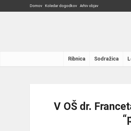
Domov
Koledar dogodkov
Arhiv objav
Ribnica
Sodražica
L
V OŠ dr. Francet
“