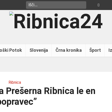
oški Potok
Slovenija
Črna kronika
Šport
Iz
Ribnica
a Prešerna Ribnica le en
popravec”