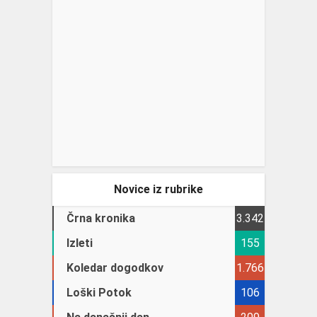
Novice iz rubrike
Črna kronika
3.342
Izleti
155
Koledar dogodkov
1.766
Loški Potok
106