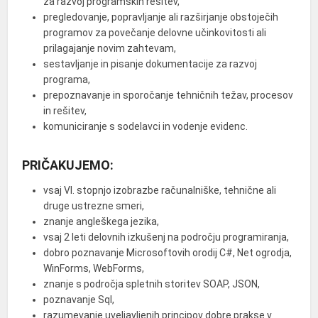
za razvoj programskih rešitev,
pregledovanje, popravljanje ali razširjanje obstoječih
programov za povečanje delovne učinkovitosti ali
prilagajanje novim zahtevam,
sestavljanje in pisanje dokumentacije za razvoj
programa,
prepoznavanje in sporočanje tehničnih težav, procesov
in rešitev,
komuniciranje s sodelavci in vodenje evidenc.
PRIČAKUJEMO:
vsaj VI. stopnjo izobrazbe računalniške, tehnične ali
druge ustrezne smeri,
znanje angleškega jezika,
vsaj 2 leti delovnih izkušenj na področju programiranja,
dobro poznavanje Microsoftovih orodij C#, Net ogrodja,
WinForms, WebForms,
znanje s področja spletnih storitev SOAP, JSON,
poznavanje Sql,
razumevanje uveljavljenih principov dobre prakse v