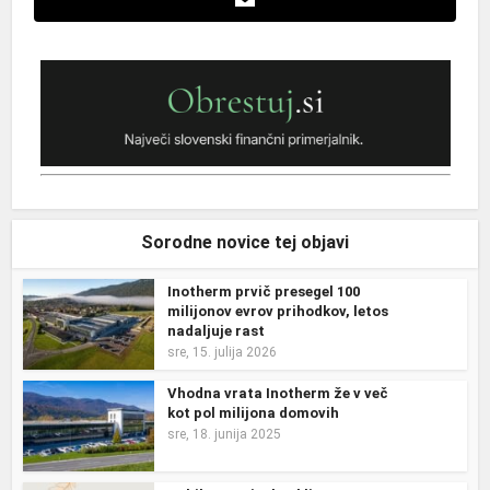
Sorodne novice tej objavi
Inotherm prvič presegel 100
milijonov evrov prihodkov, letos
nadaljuje rast
sre, 15. julija 2026
Vhodna vrata Inotherm že v več
kot pol milijona domovih
sre, 18. junija 2025