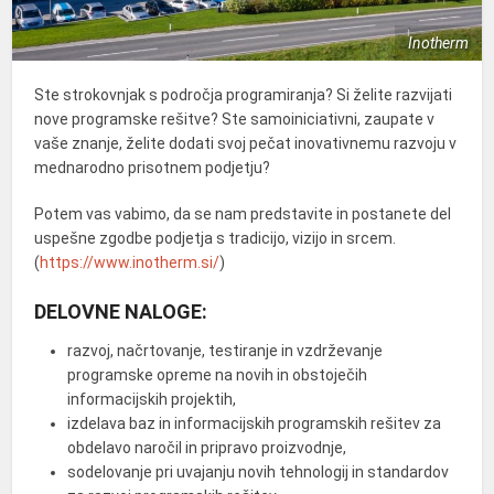
Inotherm
Ste strokovnjak s področja programiranja? Si želite razvijati
nove programske rešitve? Ste samoiniciativni, zaupate v
vaše znanje, želite dodati svoj pečat inovativnemu razvoju v
mednarodno prisotnem podjetju?
Potem vas vabimo, da se nam predstavite in postanete del
uspešne zgodbe podjetja s tradicijo, vizijo in srcem.
(
https://www.inotherm.si/
)
DELOVNE NALOGE:
razvoj, načrtovanje, testiranje in vzdrževanje
programske opreme na novih in obstoječih
informacijskih projektih,
izdelava baz in informacijskih programskih rešitev za
obdelavo naročil in pripravo proizvodnje,
sodelovanje pri uvajanju novih tehnologij in standardov