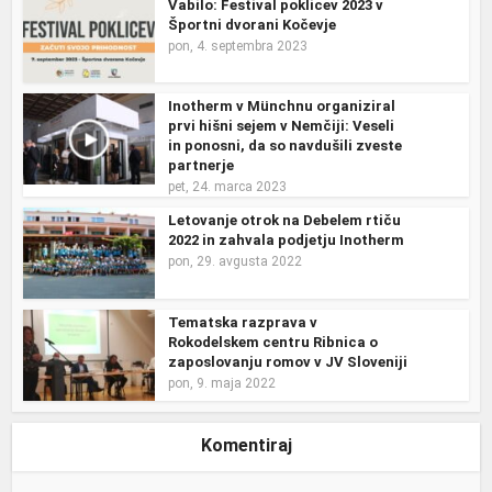
Vabilo: Festival poklicev 2023 v
Športni dvorani Kočevje
pon, 4. septembra 2023
Inotherm v Münchnu organiziral
prvi hišni sejem v Nemčiji: Veseli
in ponosni, da so navdušili zveste
partnerje
pet, 24. marca 2023
Letovanje otrok na Debelem rtiču
2022 in zahvala podjetju Inotherm
pon, 29. avgusta 2022
Tematska razprava v
Rokodelskem centru Ribnica o
zaposlovanju romov v JV Sloveniji
pon, 9. maja 2022
Komentiraj