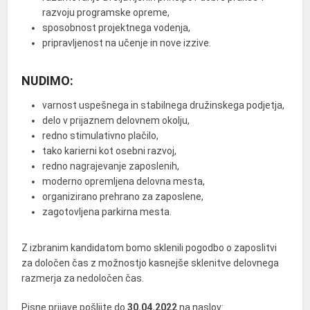
razvoju programske opreme,
sposobnost projektnega vodenja,
pripravljenost na učenje in nove izzive.
NUDIMO:
varnost uspešnega in stabilnega družinskega podjetja,
delo v prijaznem delovnem okolju,
redno stimulativno plačilo,
tako karierni kot osebni razvoj,
redno nagrajevanje zaposlenih,
moderno opremljena delovna mesta,
organizirano prehrano za zaposlene,
zagotovljena parkirna mesta.
Z izbranim kandidatom bomo sklenili pogodbo o zaposlitvi
za določen čas z možnostjo kasnejše sklenitve delovnega
razmerja za nedoločen čas.
Pisne prijave pošljite do
30.04.2022
na naslov: