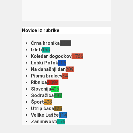
Novice iz rubrike
Črna kronika
3.342
Izleti
155
Koledar dogodkov
1.766
Loški Potok
106
Na današnji dan
209
Pisma bralcev
34
Ribnica
3.094
Slovenija
405
Sodražica
497
Šport
408
Utrip časa
125
Velike Lašče
114
Zanimivosti
176