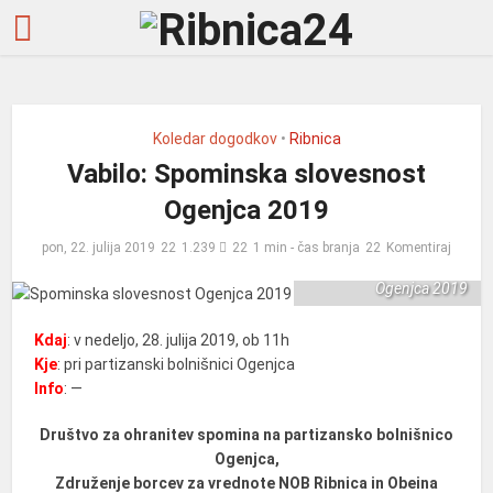
Koledar dogodkov
•
Ribnica
Vabilo: Spominska slovesnost
Ogenjca 2019
pon, 22. julija 2019
1.239
1 min - čas branja
Komentiraj
Spominska slovesnost
Ogenjca 2019
Kdaj
: v nedeljo, 28. julija 2019, ob 11h
Kje
: pri partizanski bolnišnici Ogenjca
Info
: —
Društvo za ohranitev spomina na partizansko bolnišnico
Ogenjca,
Združenje borcev za vrednote NOB Ribnica in Obeina