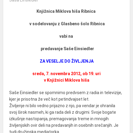
Knjižnica Miklova hiša Ribnica
v sodelovanju z Glasbeno šolo Ribnica
vabi na
predavanje Saše Einsiedler
ZA VESELJE DO ŽIVLJENJA
sreda, 7. novembra 2012, ob 19. uri
v Knjižnici Miklova hiša
Saše Einsiedler se spomnimo predvsem z radia in televizije,
kjer je prisotna že več kot petindvajset let.
Življenje ni bilo vedno prijazno z njo, pa vendar je ohranila
svoj širok nasmeh, ki ga rada deli z drugimi. Svoje bogate
izkušnje nastopanja, premagovanja treme in mnogih
življenjskih ovir deli na predavanjih in osebnih srečanjih. Je
tudi družinska mediatorka.