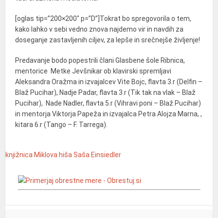
[oglas tip=”200×200″ p=”D”]Tokrat bo spregovorila o tem,
kako lahko v sebi vedno znova najdemo vir in navdih za
doseganje zastavljenih ciljev, za lepše in srečnejše življenje!
Predavanje bodo popestrili člani Glasbene šole Ribnica,
mentorice Metke Jevšnikar ob klavirski spremljavi
Aleksandra Oražma in izvajalcev Vite Bojc, flavta 3.r (Delfin –
Blaž Pucihar), Nadje Padar, flavta 3.r (Tik tak na vlak – Blaž
Pucihar), Nade Nadler, flavta 5.r (Vihravi poni – Blaž Pucihar)
in mentorja Viktorja Papeža in izvajalca Petra Alojza Marna, ,
kitara 6.r (Tango – F. Tarrega).
knjižnica
Miklova hiša
Saša Einsiedler