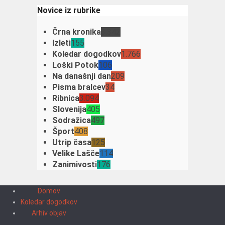
Novice iz rubrike
Črna kronika
3.342
Izleti
155
Koledar dogodkov
1.766
Loški Potok
106
Na današnji dan
209
Pisma bralcev
34
Ribnica
3.094
Slovenija
405
Sodražica
497
Šport
408
Utrip časa
125
Velike Lašče
114
Zanimivosti
176
Domov
Koledar dogodkov
Arhiv objav