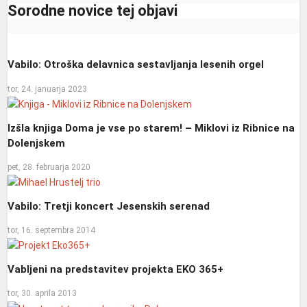
Sorodne novice tej objavi
Vabilo: Otroška delavnica sestavljanja lesenih orgel
tor, 24. januarja 2023
Izšla knjiga Doma je vse po starem! – Miklovi iz Ribnice na
Dolenjskem
pet, 28. februarja 2020
Vabilo: Tretji koncert Jesenskih serenad
tor, 16. septembra 2014
Vabljeni na predstavitev projekta EKO 365+
tor, 30. aprila 2013