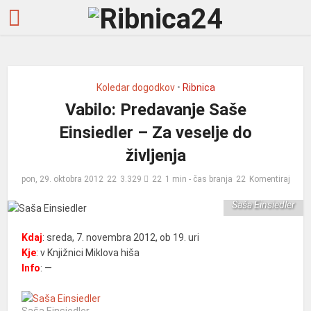
Koledar dogodkov
•
Ribnica
Vabilo: Predavanje Saše
Einsiedler – Za veselje do
življenja
pon, 29. oktobra 2012
3.329
1 min - čas branja
Komentiraj
Saša Einsiedler
Kdaj
: sreda, 7. novembra 2012, ob 19. uri
Kje
: v Knjižnici Miklova hiša
Info
: —
Saša Einsiedler