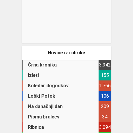
Novice iz rubrike
Črna kronika
3.342
Izleti
155
Koledar dogodkov
1.766
Loški Potok
106
Na današnji dan
209
Pisma bralcev
34
Ribnica
3.094