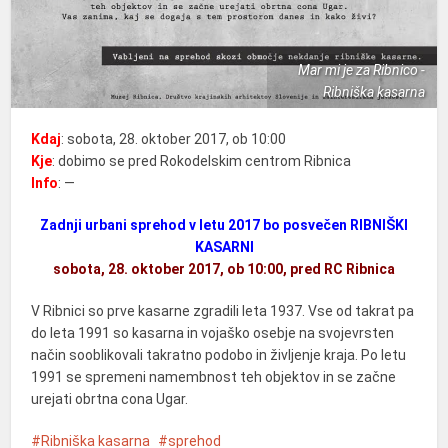
Mar mi je za Ribnico -
Ribniška kasarna
Kdaj
: sobota, 28. oktober 2017, ob 10:00
Kje
: dobimo se pred Rokodelskim centrom Ribnica
Info
: —
Zadnji urbani sprehod v letu 2017 bo posvečen RIBNIŠKI
KASARNI
sobota, 28. oktober 2017, ob 10:00, pred RC Ribnica
V Ribnici so prve kasarne zgradili leta 1937. Vse od takrat pa
do leta 1991 so kasarna in vojaško osebje na svojevrsten
način sooblikovali takratno podobo in življenje kraja. Po letu
1991 se spremeni namembnost teh objektov in se začne
urejati obrtna cona Ugar.
Ribniška kasarna
sprehod