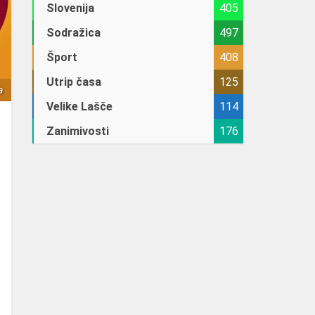
Slovenija
405
Sodražica
497
Šport
408
Utrip časa
125
a
Velike Lašče
114
Zanimivosti
176