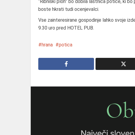
“Ribniški ploh” bo dobila lastnica potice, ki bo
boste hkrati tudi ocenjevalci.
Vse zainteresirane gospodinje lahko svoje izd
9.30 uro pred HOTEL PUB.
hrana
potica