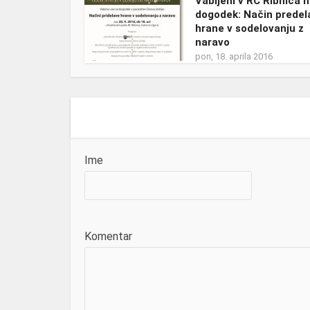
Vabljeni v RC Ribnica 
dogodek: Način predel
hrane v sodelovanju z
naravo
pon, 18. aprila 2016
Ime
Komentar