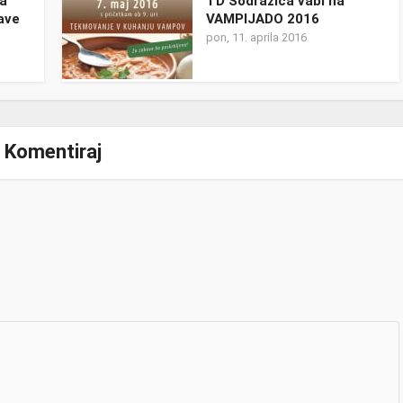
na
TD Sodražica vabi na
ave
VAMPIJADO 2016
pon, 11. aprila 2016
Komentiraj