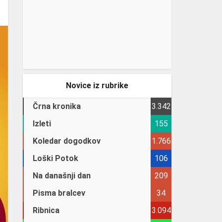
Novice iz rubrike
Črna kronika
3.342
Izleti
155
Koledar dogodkov
1.766
Loški Potok
106
Na današnji dan
209
Pisma bralcev
34
Ribnica
3.094