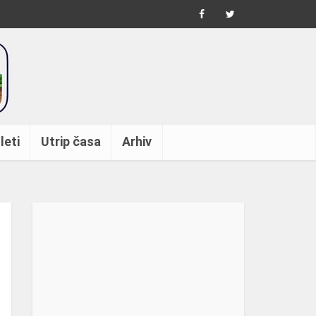
leti
Utrip časa
Arhiv