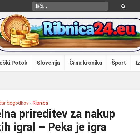
oški Potok
Slovenija
Črna kronika
Šport
Iz
dar dogodkov
Ribnica
•
lna prireditev za nakup
ih igral – Peka je igra