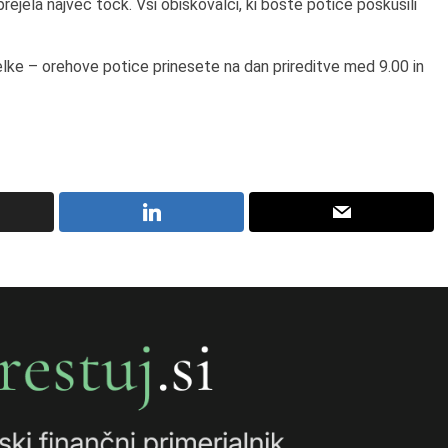
 prejela največ točk. Vsi obiskovalci, ki boste potice poskusili
elke – orehove potice prinesete na dan prireditve med 9.00 in