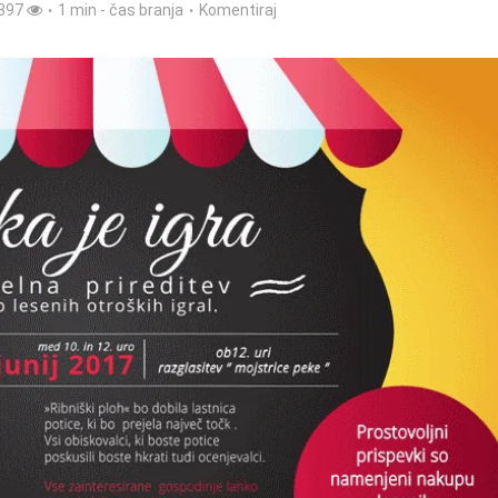
397
1 min - čas branja
Komentiraj