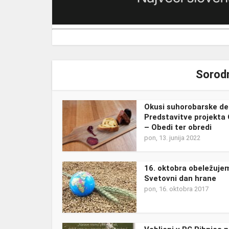
Sorodn
Okusi suhorobarske de
Predstavitve projekta
– Obedi ter obredi
pon, 13. junija 2022
16. oktobra obeležuje
Svetovni dan hrane
pon, 16. oktobra 2017