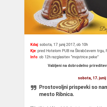
Kdaj
: sobota, 17. junij 2017, ob 10h
Kje
: pred Hotelom PUB na Škrabčevem trgu, R
Info
: ob 12h razglasitev “mojstrice peke”
Vabljeni na dobrodelno prireditev
sobota, 17. juni
Prostovoljni prispevki so na
mesto Ribnica.