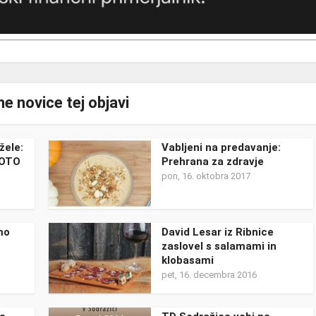
e novice tej objavi
žele:
Vabljeni na predavanje:
 OTO
Prehrana za zdravje
pon, 16. oktobra 2017
mo
David Lesar iz Ribnice
zaslovel s salamami in
klobasami
pet, 16. decembra 2016