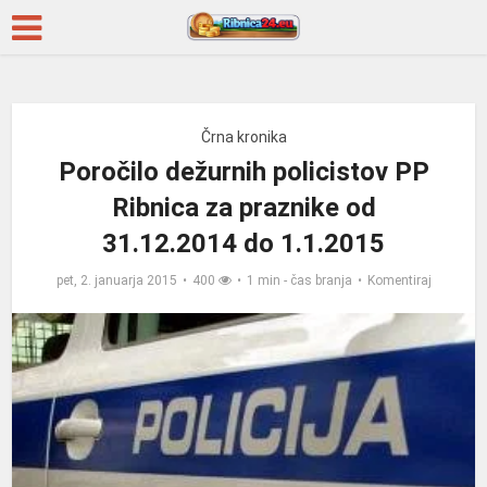
Črna kronika
Poročilo dežurnih policistov PP
Ribnica za praznike od
31.12.2014 do 1.1.2015
pet, 2. januarja 2015
400
1 min - čas branja
Komentiraj