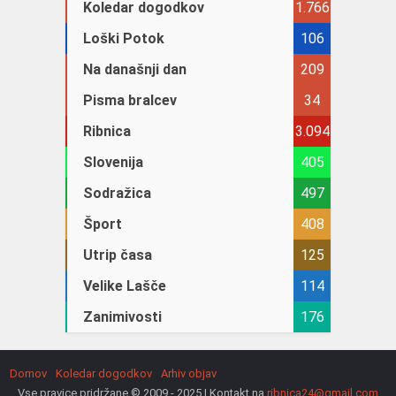
Koledar dogodkov
1.766
Loški Potok
106
Na današnji dan
209
Pisma bralcev
34
Ribnica
3.094
Slovenija
405
Sodražica
497
Šport
408
Utrip časa
125
Velike Lašče
114
Zanimivosti
176
Domov
Koledar dogodkov
Arhiv objav
Vse pravice pridržane © 2009 - 2025 | Kontakt na
ribnica24@gmail.com