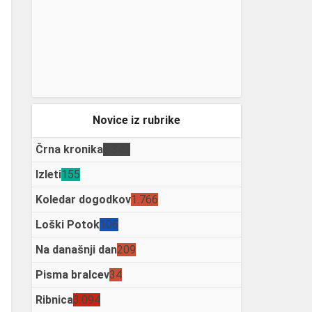
Novice iz rubrike
Črna kronika
3.342
Izleti
155
Koledar dogodkov
1.766
Loški Potok
106
Na današnji dan
209
Pisma bralcev
34
Ribnica
3.094