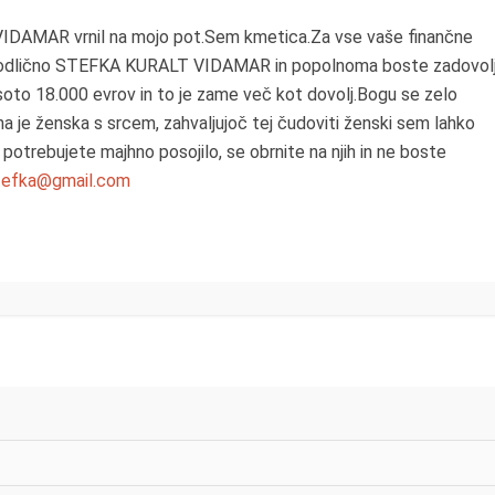
IDAMAR vrnil na mojo pot.Sem kmetica.Za vse vaše finančne
to odlično STEFKA KURALT VIDAMAR in popolnoma boste zadovolj
oto 18.000 evrov in to je zame več kot dovolj.Bogu se zelo
na je ženska s srcem, zahvaljujoč tej čudoviti ženski sem lahko
Če potrebujete majhno posojilo, se obrnite na njih in ne boste
stefka@gmail.com