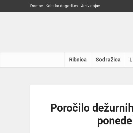
Domov
Koledar dogodkov
Arhiv objav
Ribnica
Sodražica
L
Poročilo dežurnih
ponedel