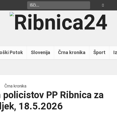
oški Potok
Slovenija
Črna kronika
Šport
Iz
Črna kronika
 policistov PP Ribnica za
jek, 18.5.2026