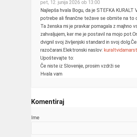
pet, 12. junija 2026 ob 13:00
Najlepša hvala Bogu, da je STEFKA KURALT V
potrebe ali finančne težave se obrnite na 
Ta ženska mi je pravkar pomagala z majhno vs
zahvaljujem, ker me je postavil na mojo pot.O
dvignil svoj življenjski standard in svoj dolg.
razočarani.Elektronski naslov:
kuraltvidamar
Upoštevajte to:
Če niste iz Slovenije, prosim vzdrži se
Hvala vam
Komentiraj
Ime