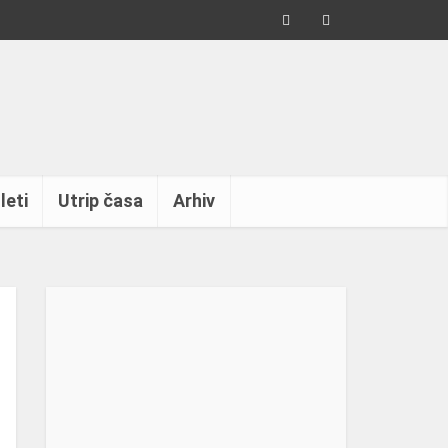
leti
Utrip časa
Arhiv