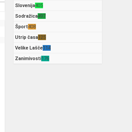
Slovenija
405
Sodražica
497
Šport
408
Utrip časa
125
Velike Lašče
114
Zanimivosti
176