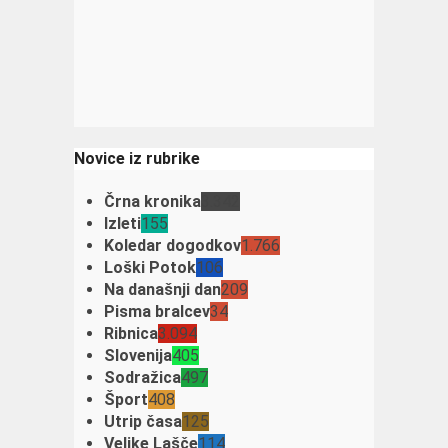
Novice iz rubrike
Črna kronika
3.342
Izleti
155
Koledar dogodkov
1.766
Loški Potok
106
Na današnji dan
209
Pisma bralcev
34
Ribnica
3.094
Slovenija
405
Sodražica
497
Šport
408
Utrip časa
125
Velike Lašče
114