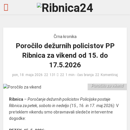
Črna kronika
Poročilo dežurnih policistov PP
Ribnica za vikend od 15. do
17.5.2026
pon, 18. maja 2026
131
1 min - čas branja
Komentiraj
Poročilo za vikend
Ribnica
–
Poročanje dežurnih policistov Policijske postaje
Ribnica za petek, soboto in nedeljo (15., 16. in 17. maj 2026)
: V
preteklem vikendu smo obravnavali sledeče interventne
dogodke: