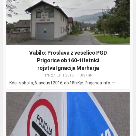
Vabilo: Proslava z veselico PGD
Prigorice ob 160-ti letnici
rojstva Ignacija Merharja
sre, 27. julija 2016
1.037
Kdaj: sobota, 6. avgust 2016, ob 18h Kje: Prigorica Info: —