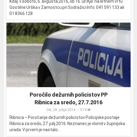
Kdaj: v soboto, 6. avgusta 2016, ob 16. uri Kje: na letnem vrtu
Gostilne Urška v Zamostcu pri Sodražici Info: 041 591 133 ali
01 8366 128
Poročilo dežurnih policistov PP
Ribnica za sredo, 27.7.2016
čet, 28. julija 2016
514
Ribnica – Poročanje dežurnih policistov Policijske postaje
Ribnica za sredo, 27. julij 2016: Neznanec je vlomil v župnijska
urada. V prvem je nastalo...