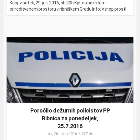
Kdaj: v petek, 29. julij 2016, ob 20h Kje: na pokritem
prireditvenem prostoru v ribniškem Gradu Info: Vstop prost!
Poročilo dežurnih policistov PP
Ribnica za ponedeljek,
25.7.2016
tor, 26. julija 2016
327