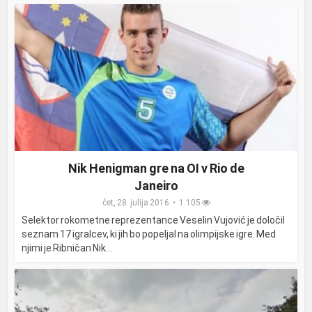
Nik Henigman gre na OI v Rio de
Janeiro
čet, 28. julija 2016
1.105
Selektor rokometne reprezentance Veselin Vujović je določil
seznam 17 igralcev, ki jih bo popeljal na olimpijske igre. Med
njimi je Ribničan Nik...