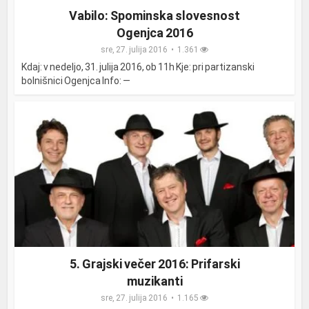
Vabilo: Spominska slovesnost
Ogenjca 2016
sre, 27. julija 2016
1.361
Kdaj: v nedeljo, 31. julija 2016, ob 11h Kje: pri partizanski
bolnišnici Ogenjca Info: —
5. Grajski večer 2016: Prifarski
muzikanti
sre, 27. julija 2016
1.165