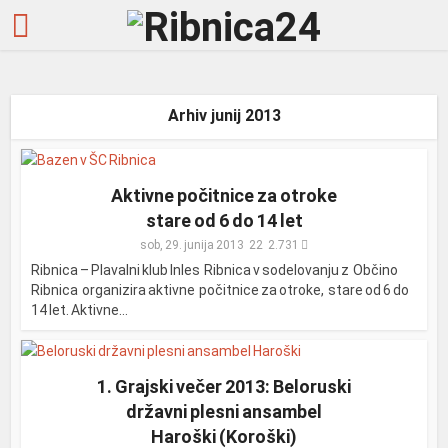
Arhiv junij 2013
Aktivne počitnice za otroke
stare od 6 do 14 let
sob, 29. junija 2013
2.731
Ribnica – Plavalni klub Inles Ribnica v sodelovanju z Občino
Ribnica organizira aktivne počitnice za otroke, stare od 6 do
14 let. Aktivne...
1. Grajski večer 2013: Beloruski
državni plesni ansambel
Haroški (Koroški)