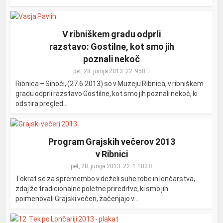
V ribniškem gradu odprli
razstavo: Gostilne, kot smo jih
poznali nekoč
pet, 28. junija 2013
958
Ribnica – Sinoči, (27.6.2013) so v Muzeju Ribnica, v ribniškem
gradu odprli razstavo Gostilne, kot smo jih poznali nekoč, ki
odstira pregled...
Program Grajskih večerov 2013
v Ribnici
pet, 28. junija 2013
1.183
Tokrat se za spremembo v deželi suhe robe in lončarstva,
zdaj že tradicionalne poletne prireditve, ki smo jih
poimenovali Grajski večeri, začenjajo v...