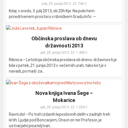
sob, 29. junija 2013
746
Kdaj: v sredo, 3. julij 2013, ob 20h Kje: Na pokritem
prireditvenem prostoru v ribniškem Gradu Info: —
Občinska proslava ob dnevu
državnosti 2013
pet, 28. junija 2013
1.498
Ribnica – Letošnja občinska proslava ob dnevu državnosti je
bila v petek, 21. junija 2013 v večernih urah, tako kot je v
navadi, po maši za...
Nova knjiga Ivana Šege –
Mokarice
pet, 28. junija 2013
1.250
Ravni dol – Po treh izdanih leposlovnih delih v zadnjih treh
letih: Ljudje pod Boncarjem, Ona in on ter Profesor, je
ustvarjalni pisatelj Ivan...