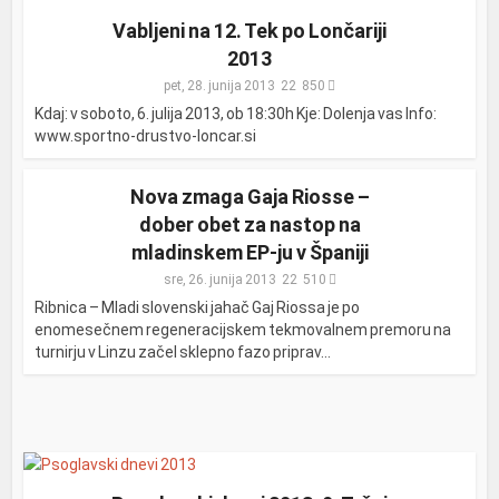
Vabljeni na 12. Tek po Lončariji
2013
pet, 28. junija 2013
850
Kdaj: v soboto, 6. julija 2013, ob 18:30h Kje: Dolenja vas Info:
www.sportno-drustvo-loncar.si
Nova zmaga Gaja Riosse –
dober obet za nastop na
mladinskem EP-ju v Španiji
sre, 26. junija 2013
510
Ribnica – Mladi slovenski jahač Gaj Riossa je po
enomesečnem regeneracijskem tekmovalnem premoru na
turnirju v Linzu začel sklepno fazo priprav...