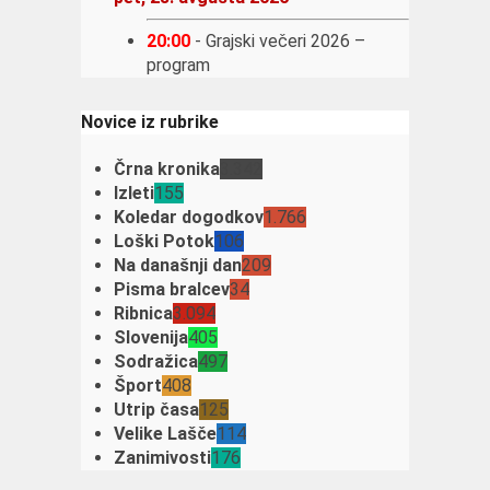
20:00
-
Grajski večeri 2026 –
program
Novice iz rubrike
Črna kronika
3.342
Izleti
155
Koledar dogodkov
1.766
Loški Potok
106
Na današnji dan
209
Pisma bralcev
34
Ribnica
3.094
Slovenija
405
Sodražica
497
Šport
408
Utrip časa
125
Velike Lašče
114
Zanimivosti
176