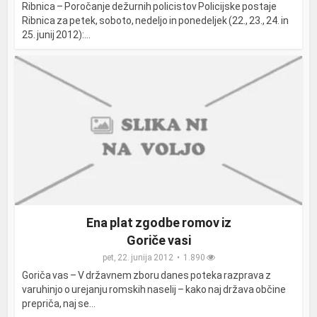
Ribnica – Poročanje dežurnih policistov Policijske postaje
Ribnica za petek, soboto, nedeljo in ponedeljek (22., 23., 24. in
25. junij 2012):...
Ena plat zgodbe romov iz
Goriče vasi
pet, 22. junija 2012
1.890
Goriča vas – V državnem zboru danes poteka razprava z
varuhinjo o urejanju romskih naselij – kako naj država občine
prepriča, naj se...