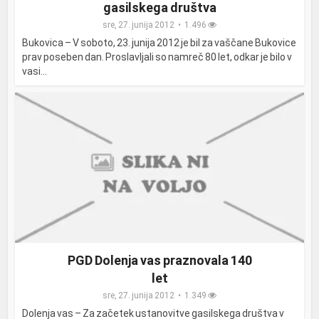
gasilskega društva
sre, 27. junija 2012
1.496
Bukovica – V soboto, 23. junija 2012 je bil za vaščane Bukovice
prav poseben dan. Proslavljali so namreč 80 let, odkar je bilo v
vasi...
PGD Dolenja vas praznovala 140
let
sre, 27. junija 2012
1.349
Dolenja vas – Za začetek ustanovitve gasilskega društva v