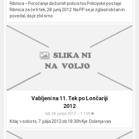
Ribnica – Poročanje dežurnih policistov Policijske postaje
Ribnica za četrtek, 28. junij 2012: Na PP se je zglasil občan in
povedal, da je zbil srno.
Vabljeni na 11. Tek po Lončariji
2012
čet, 28. junija 2012
1.139
Kdaj: v soboto, 7. julija 2012 ob 18:30h Kje: Dolenja vas