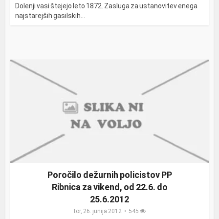
Dolenji vasi štejejo leto 1872. Zasluga za ustanovitev enega
najstarejših gasilskih...
Poročilo dežurnih policistov PP
Ribnica za vikend, od 22.6. do
25.6.2012
tor, 26. junija 2012
545