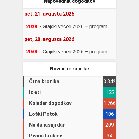
Napovednik dogodkov
pet, 21. avgusta 2026
20:00
-
Grajski večeri 2026 – program
pet, 28. avgusta 2026
20:00
-
Grajski večeri 2026 – program
Novice iz rubrike
Črna kronika
3.342
Izleti
155
Koledar dogodkov
1.766
Loški Potok
106
Na današnji dan
209
Pisma bralcev
34