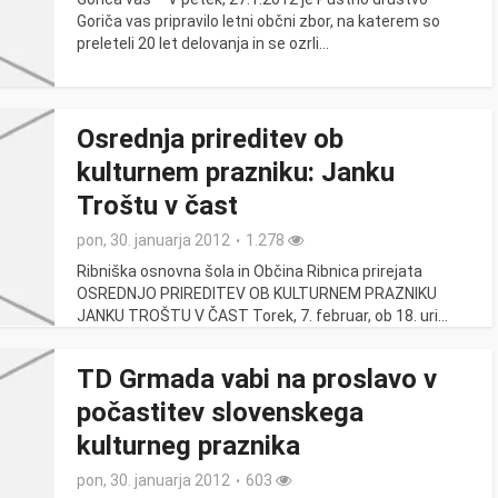
Goriča vas pripravilo letni občni zbor, na katerem so
preleteli 20 let delovanja in se ozrli...
Osrednja prireditev ob
kulturnem prazniku: Janku
Troštu v čast
pon, 30. januarja 2012
1.278
Ribniška osnovna šola in Občina Ribnica prirejata
OSREDNJO PRIREDITEV OB KULTURNEM PRAZNIKU
JANKU TROŠTU V ČAST Torek, 7. februar, ob 18. uri...
TD Grmada vabi na proslavo v
počastitev slovenskega
kulturneg praznika
pon, 30. januarja 2012
603