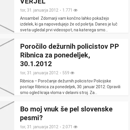
VERJEL
tor, 31. januarja 2012
1.771
Ansambel Zdomarji vam končno lahko pokažejo
izdelek, ki ga napovedujejo že od poletja. Danes je luč
sveta ugledal prvi videospot, na katerega smo...
Poročilo dežurnih policistov PP
Ribnica za ponedeljek,
30.1.2012
tor, 31. januarja 2012
559
Ribnica – Poročanje dežurnih policistov Policijske
postaje Ribnica za ponedeljek, 30. januar 2012: Opravili
smo ogled kraja vloma v delavni stroj. Za...
Bo moj vnuk še pel slovenske
pesmi?
tor, 31. januarja 2012
2.071