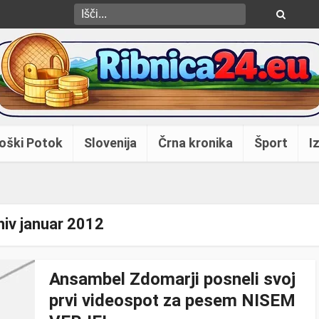
oški Potok
Slovenija
Črna kronika
Šport
Iz
hiv januar 2012
Ansambel Zdomarji posneli svoj
prvi videospot za pesem NISEM