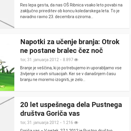
Res lepa gesta, da nas OŠ Ribnica vsako leto povabi na
zaključno prireditev ob koncu koledarskega leta. To je
navadno ravno 23. decembra oziroma...
Napotki za učenje branja: Otrok
ne postane bralec čez noč
tor, 31. januarja 2012
8.897
Branje je veščina, ki jo potrebujemo in uporabljamo vse
življenje v vseh situacijah. Ker se v današnjem času
branju ne moremo izogniti, je zelo...
20 let uspešnega dela Pustnega
društva Goriča vas
tor, 31. januarja 2012
1.216
Goriča vas – V petek, 27.1.2012 je Pustno društvo