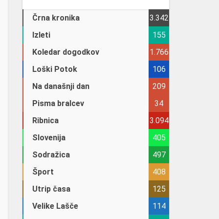
Črna kronika
3.342
Izleti
155
Koledar dogodkov
1.766
Loški Potok
106
Na današnji dan
209
Pisma bralcev
34
Ribnica
3.094
Slovenija
405
Sodražica
497
Šport
408
Utrip časa
125
Velike Lašče
114