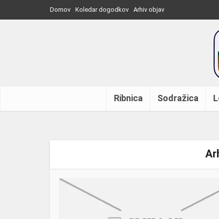
Domov
Koledar dogodkov
Arhiv objav
Ribnica
Sodražica
L
Ar