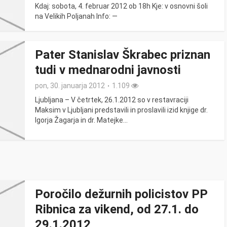
Kdaj: sobota, 4. februar 2012 ob 18h Kje: v osnovni šoli
na Velikih Poljanah Info: —
Pater Stanislav Škrabec priznan
tudi v mednarodni javnosti
pon, 30. januarja 2012
1.109
Ljubljana – V četrtek, 26.1.2012 so v restavraciji
Maksim v Ljubljani predstavili in proslavili izid knjige dr.
Igorja Žagarja in dr. Matejke...
Poročilo dežurnih policistov PP
Ribnica za vikend, od 27.1. do
29.1.2012