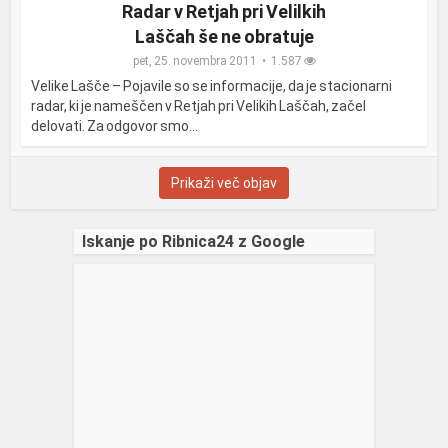
Radar v Retjah pri Velilkih
Laščah še ne obratuje
pet, 25. novembra 2011
1.587
Velike Lašče – Pojavile so se informacije, da je stacionarni
radar, ki je nameščen v Retjah pri Velikih Laščah, začel
delovati. Za odgovor smo...
Prikaži več objav
Iskanje po Ribnica24 z Google