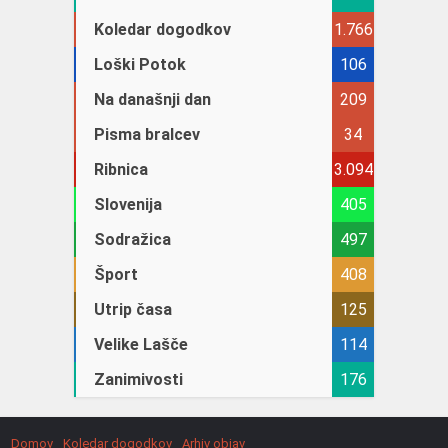
Koledar dogodkov
1.766
Loški Potok
106
Na današnji dan
209
Pisma bralcev
34
Ribnica
3.094
Slovenija
405
Sodražica
497
Šport
408
Utrip časa
125
Velike Lašče
114
Zanimivosti
176
Domov
Koledar dogodkov
Arhiv objav