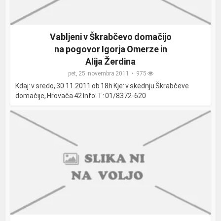
Vabljeni v Škrabčevo domačijo
na pogovor Igorja Omerze in
Alija Žerdina
pet, 25. novembra 2011
975
Kdaj: v sredo, 30.11.2011 ob 18h Kje: v skednju Škrabčeve
domačije, Hrovača 42 Info: T: 01/8372-620