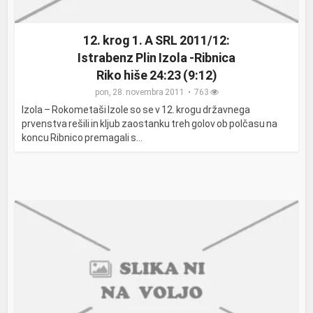
12. krog 1. A SRL 2011/12:
Istrabenz Plin Izola -Ribnica
Riko hiše 24:23 (9:12)
pon, 28. novembra 2011
763
Izola – Rokometaši Izole so se v 12. krogu državnega
prvenstva rešili in kljub zaostanku treh golov ob polčasu na
koncu Ribnico premagali s...