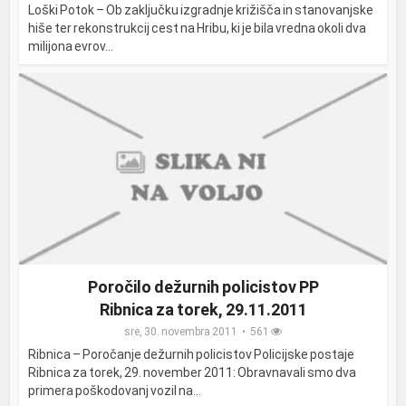
Loški Potok – Ob zaključku izgradnje križišča in stanovanjske
hiše ter rekonstrukcij cest na Hribu, ki je bila vredna okoli dva
milijona evrov...
Poročilo dežurnih policistov PP
Ribnica za torek, 29.11.2011
sre, 30. novembra 2011
561
Ribnica – Poročanje dežurnih policistov Policijske postaje
Ribnica za torek, 29. november 2011: Obravnavali smo dva
primera poškodovanj vozil na...