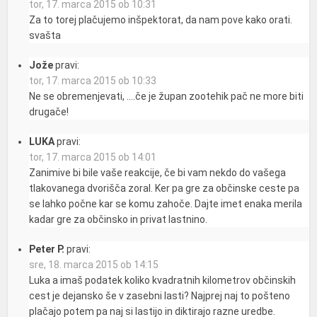
tor, 17. marca 2015 ob 10:31
Za to torej plačujemo inšpektorat, da nam pove kako orati.
svašta
Jože
pravi:
tor, 17. marca 2015 ob 10:33
Ne se obremenjevati, ….če je župan zootehik pač ne more biti
drugače!
LUKA
pravi:
tor, 17. marca 2015 ob 14:01
Zanimive bi bile vaše reakcije, če bi vam nekdo do vašega
tlakovanega dvorišča zoral. Ker pa gre za občinske ceste pa
se lahko počne kar se komu zahoče. Dajte imet enaka merila
kadar gre za občinsko in privat lastnino.
Peter P.
pravi:
sre, 18. marca 2015 ob 14:15
Luka a imaš podatek koliko kvadratnih kilometrov občinskih
cest je dejansko še v zasebni lasti? Najprej naj to pošteno
plačajo potem pa naj si lastijo in diktirajo razne uredbe.