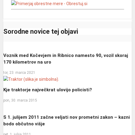
Sorodne novice tej objavi
Voznik med Kočevjem in Ribnico namesto 90, vozil skoraj
170 kilometrov na uro
tor, 23. marca 2021
Kje traktorje največkrat ulovijo policisti?
pon, 30. marca 2015
S 1. julijem 2011 začne veljati nov prometni zakon – kazni
bodo občutno višje
pet, 1. julija 2011