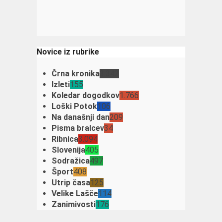
Novice iz rubrike
Črna kronika
3.342
Izleti
155
Koledar dogodkov
1.766
Loški Potok
106
Na današnji dan
209
Pisma bralcev
34
Ribnica
3.094
Slovenija
405
Sodražica
497
Šport
408
Utrip časa
125
Velike Lašče
114
Zanimivosti
176