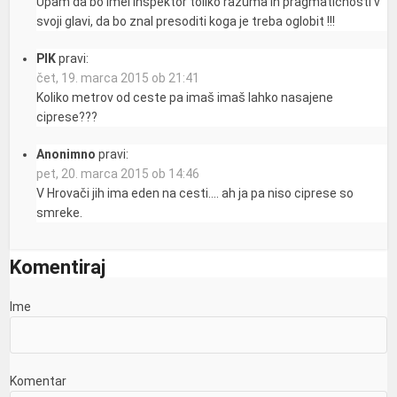
Upam da bo imel inšpektor toliko razuma in pragmatičnosti v
svoji glavi, da bo znal presoditi koga je treba oglobit !!!
PIK
pravi:
čet, 19. marca 2015 ob 21:41
Koliko metrov od ceste pa imaš imaš lahko nasajene
ciprese???
Anonimno
pravi:
pet, 20. marca 2015 ob 14:46
V Hrovači jih ima eden na cesti…. ah ja pa niso ciprese so
smreke.
Komentiraj
Ime
Komentar