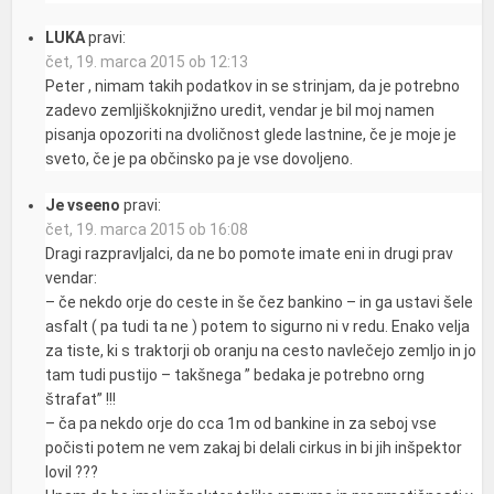
LUKA
pravi:
čet, 19. marca 2015 ob 12:13
Peter , nimam takih podatkov in se strinjam, da je potrebno
zadevo zemljiškoknjižno uredit, vendar je bil moj namen
pisanja opozoriti na dvoličnost glede lastnine, če je moje je
sveto, če je pa občinsko pa je vse dovoljeno.
Je vseeno
pravi:
čet, 19. marca 2015 ob 16:08
Dragi razpravljalci, da ne bo pomote imate eni in drugi prav
vendar:
– če nekdo orje do ceste in še čez bankino – in ga ustavi šele
asfalt ( pa tudi ta ne ) potem to sigurno ni v redu. Enako velja
za tiste, ki s traktorji ob oranju na cesto navlečejo zemljo in jo
tam tudi pustijo – takšnega ” bedaka je potrebno orng
štrafat” !!!
– ča pa nekdo orje do cca 1m od bankine in za seboj vse
počisti potem ne vem zakaj bi delali cirkus in bi jih inšpektor
lovil ???