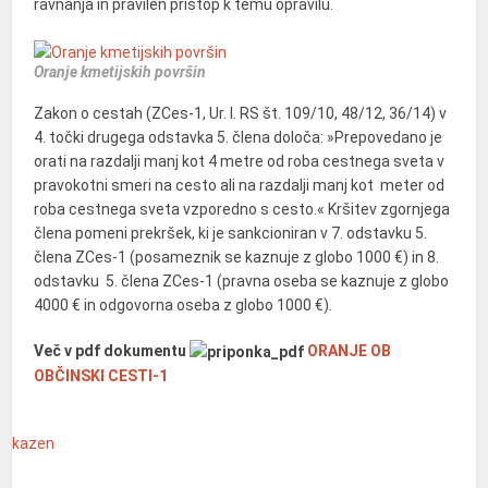
ravnanja in pravilen pristop k temu opravilu.
Oranje kmetijskih površin
Zakon o cestah (ZCes-1, Ur. l. RS št. 109/10, 48/12, 36/14) v
4. točki drugega odstavka 5. člena določa: »Prepovedano je
orati na razdalji manj kot 4 metre od roba cestnega sveta v
pravokotni smeri na cesto ali na razdalji manj kot meter od
roba cestnega sveta vzporedno s cesto.« Kršitev zgornjega
člena pomeni prekršek, ki je sankcioniran v 7. odstavku 5.
člena ZCes-1 (posameznik se kaznuje z globo 1000 €) in 8.
odstavku 5. člena ZCes-1 (pravna oseba se kaznuje z globo
4000 € in odgovorna oseba z globo 1000 €).
Več v pdf dokumentu
ORANJE OB
OBČINSKI CESTI-1
kazen