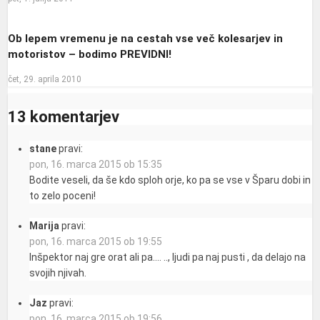
Ob lepem vremenu je na cestah vse več kolesarjev in
motoristov – bodimo PREVIDNI!
čet, 29. aprila 2010
13 komentarjev
stane
pravi:
pon, 16. marca 2015 ob 15:35
Bodite veseli, da še kdo sploh orje, ko pa se vse v Šparu dobi in
to zelo poceni!
Marija
pravi:
pon, 16. marca 2015 ob 19:55
Inšpektor naj gre orat ali pa…. .., ljudi pa naj pusti , da delajo na
svojih njivah.
Jaz
pravi:
pon, 16. marca 2015 ob 19:56