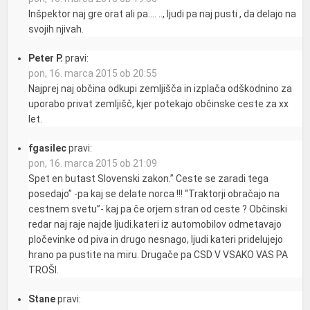
Inšpektor naj gre orat ali pa…. .., ljudi pa naj pusti , da delajo na
svojih njivah.
Peter P.
pravi:
pon, 16. marca 2015 ob 20:55
Najprej naj občina odkupi zemljišča in izplača odškodnino za
uporabo privat zemljišč, kjer potekajo občinske ceste za xx
let.
fgasilec
pravi:
pon, 16. marca 2015 ob 21:09
Spet en butast Slovenski zakon.” Ceste se zaradi tega
posedajo” -pa kaj se delate norca !!! “Traktorji obračajo na
cestnem svetu”- kaj pa če orjem stran od ceste ? Občinski
redar naj raje najde ljudi.kateri iz automobilov odmetavajo
pločevinke od piva in drugo nesnago, ljudi kateri pridelujejo
hrano pa pustite na miru. Drugače pa CSD V VSAKO VAS PA
TROŠI.
Stane
pravi: