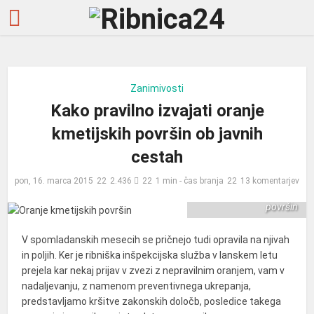
Zanimivosti
Kako pravilno izvajati oranje
kmetijskih površin ob javnih
cestah
pon, 16. marca 2015
2.436
1 min - čas branja
13 komentarjev
Oranje kmetijskih
površin
V spomladanskih mesecih se pričnejo tudi opravila na njivah
in poljih. Ker je ribniška inšpekcijska služba v lanskem letu
prejela kar nekaj prijav v zvezi z nepravilnim oranjem, vam v
nadaljevanju, z namenom preventivnega ukrepanja,
predstavljamo kršitve zakonskih določb, posledice takega