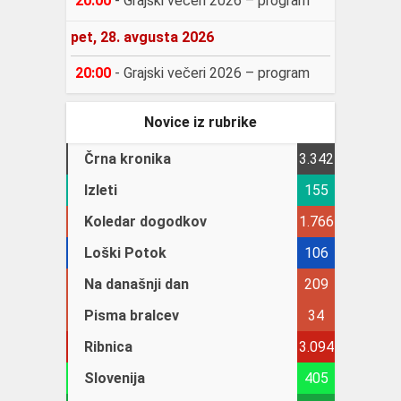
20:00
-
Grajski večeri 2026 – program
pet, 28. avgusta 2026
20:00
-
Grajski večeri 2026 – program
Novice iz rubrike
Črna kronika
3.342
Izleti
155
Koledar dogodkov
1.766
Loški Potok
106
Na današnji dan
209
Pisma bralcev
34
Ribnica
3.094
Slovenija
405