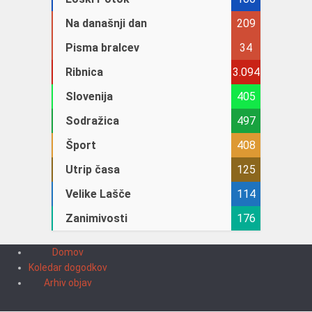
Na današnji dan
209
Pisma bralcev
34
Ribnica
3.094
Slovenija
405
Sodražica
497
Šport
408
Utrip časa
125
Velike Lašče
114
Zanimivosti
176
Domov
Koledar dogodkov
Arhiv objav