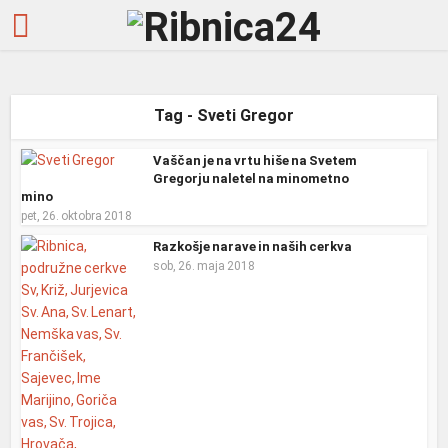
Tag - Sveti Gregor
Vaščan je na vrtu hiše na Svetem
Gregorju naletel na minometno
mino
pet, 26. oktobra 2018
Razkošje narave in naših cerkva
sob, 26. maja 2018