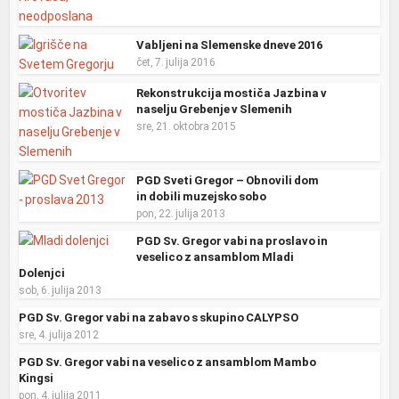
Vabljeni na Slemenske dneve 2016
čet, 7. julija 2016
Rekonstrukcija mostiča Jazbina v
naselju Grebenje v Slemenih
sre, 21. oktobra 2015
PGD Sveti Gregor – Obnovili dom
in dobili muzejsko sobo
pon, 22. julija 2013
PGD Sv. Gregor vabi na proslavo in
veselico z ansamblom Mladi
Dolenjci
sob, 6. julija 2013
PGD Sv. Gregor vabi na zabavo s skupino CALYPSO
sre, 4. julija 2012
PGD Sv. Gregor vabi na veselico z ansamblom Mambo
Kingsi
pon, 4. julija 2011