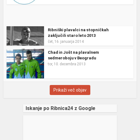
Ribniški plavalci na stopničkah
zaključili staro leto 2013
čet, 16. januarja 2014
Chad in Jošt na plavalnem
sedmeroboju v Beogradu
tor, 10. decembra 2013
Prikaži več objav
Iskanje po Ribnica24 z Google