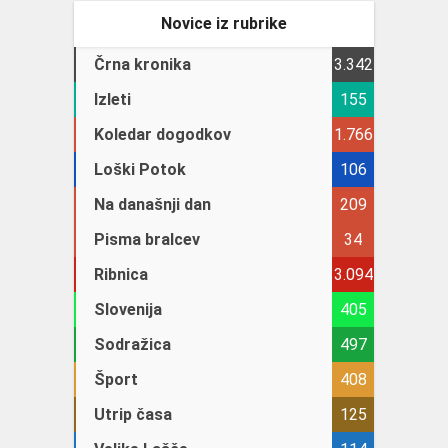
Novice iz rubrike
Črna kronika
3.342
Izleti
155
Koledar dogodkov
1.766
Loški Potok
106
Na današnji dan
209
Pisma bralcev
34
Ribnica
3.094
Slovenija
405
Sodražica
497
Šport
408
Utrip časa
125