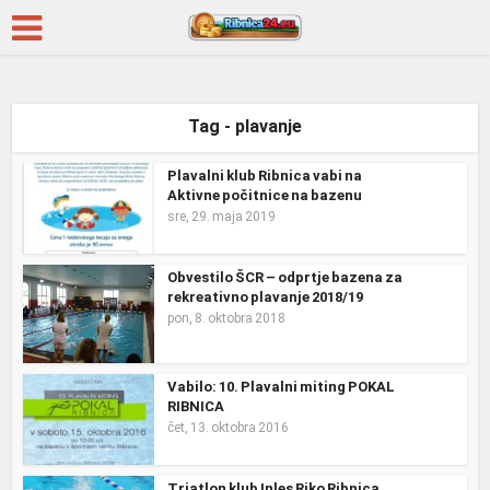
Tag - plavanje
Plavalni klub Ribnica vabi na
Aktivne počitnice na bazenu
sre, 29. maja 2019
Obvestilo ŠCR – odprtje bazena za
rekreativno plavanje 2018/19
pon, 8. oktobra 2018
Vabilo: 10. Plavalni miting POKAL
RIBNICA
čet, 13. oktobra 2016
Triatlon klub Inles Riko Ribnica