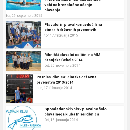
vabi na brezplačno učenje
plavanja
tor, 29. septembra 2015
Plavalci in plavalke navdušili na
zimskih državnih prvenstvih
tor, 17. februarja 2015
Ribniški plavalci odlični na MM
Kranjska Čebela 2014
čet, 20. novembra 2014
PK Inles Ribnica: Zimska državna
prvenstva 2013/2014
pon, 17. februarja 2014
Spomladanski vpis v plavalno šolo
plavalnega kluba Inles Ribnica
čet, 16. januarja 2014