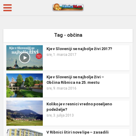
Tag - občina
Kje v Sloveniji se najbolje živi 2017?
sre, 1. marca 2017
Kje v Sloveniji se najbolje živi –
Občina Ribnica na 25. mestu
sre, 9. marca 2016
Koliko je v resnici vredno poseljeno
podeželje?
sre, 3. julija 2013
V Ribnici štiri nove lipe – zasadili