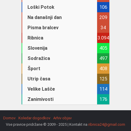
Loški Potok
106
Na današnji dan
209
Pisma bralcev
34
Ribnica
3.094
Slovenija
405
Sodražica
497
Šport
408
Utrip časa
125
Velike Lašče
114
Zanimivosti
176
Domov
Koledar dogodkov
Arhiv objav
Vse pravice pridržane © 2009 - 2025 | Kontakt na
ribnica24@gmail.com