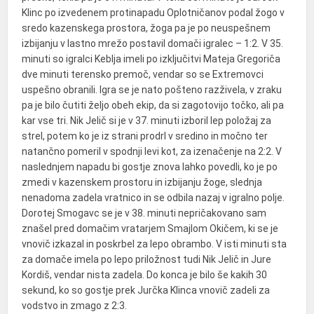
Klinc po izvedenem protinapadu Oplotničanov podal žogo v
sredo kazenskega prostora, žoga pa je po neuspešnem
izbijanju v lastno mrežo postavil domači igralec – 1:2. V 35.
minuti so igralci Keblja imeli po izključitvi Mateja Gregoriča
dve minuti terensko premoč, vendar so se Extremovci
uspešno obranili. Igra se je nato pošteno razživela, v zraku
pa je bilo čutiti željo obeh ekip, da si zagotovijo točko, ali pa
kar vse tri. Nik Jelič si je v 37. minuti izboril lep položaj za
strel, potem ko je iz strani prodrl v sredino in močno ter
natančno pomeril v spodnji levi kot, za izenačenje na 2:2. V
naslednjem napadu bi gostje znova lahko povedli, ko je po
zmedi v kazenskem prostoru in izbijanju žoge, slednja
nenadoma zadela vratnico in se odbila nazaj v igralno polje.
Dorotej Smogavc se je v 38. minuti nepričakovano sam
znašel pred domačim vratarjem Smajlom Okičem, ki se je
vnovič izkazal in poskrbel za lepo obrambo. V isti minuti sta
za domače imela po lepo priložnost tudi Nik Jelič in Jure
Kordiš, vendar nista zadela. Do konca je bilo še kakih 30
sekund, ko so gostje prek Jurčka Klinca vnovič zadeli za
vodstvo in zmago z 2:3.