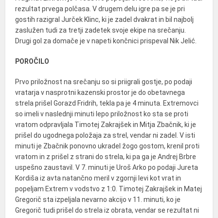
rezultat prvega polčasa. V drugem delu igre pa se je pri
gostih razigral Jurček Klinc, ki je zadel dvakrat in bil najbolj
zaslužen tudi za tretji zadetek svoje ekipe na srečanju.
Drugi gol za domače je v napeti končnici prispeval Nik Jelić.
POROČILO
Prvo priložnost na srečanju so si priigrali gostje, po podaji
vratarja v nasprotni kazenski prostor je do obetavnega
strela prišel Gorazd Fridrih, tekla pa je 4 minuta. Extremovci
so imeli v naslednji minuti lepo priložnost ko sta se proti
vratom odpravljala Timotej Zakrajšek in Mitja Zbačnik, ki je
prišel do ugodnega položaja za strel, vendar ni zadel. V isti
minuti je Zbačnik ponovno ukradel žogo gostom, krenil proti
vratom in z prišel z strani do strela, ki pa ga je Andrej Brbre
uspešno zaustavil. V 7. minuti je Uroš Arko po podaji Jureta
Kordiša iz avta natančno meril v zgornji levi kot vrat in
popeljam Extrem v vodstvo z 1:0. Timotej Zakrajšek in Matej
Gregorič sta izpeljala nevarno akcijo v 11. minuti, ko je
Gregorič tudi prišel do strela iz obrata, vendar se rezultat ni