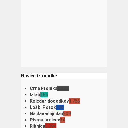
Novice iz rubrike
Črna kronika
3.342
Izleti
155
Koledar dogodkov
1.766
Loški Potok
106
Na današnji dan
209
Pisma bralcev
34
Ribnica
3.094