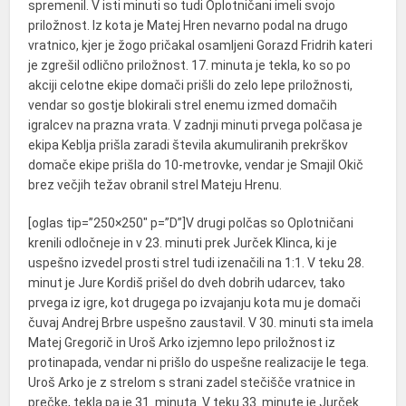
spremenil. V isti minuti so tudi Oplotničani imeli svojo
priložnost. Iz kota je Matej Hren nevarno podal na drugo
vratnico, kjer je žogo pričakal osamljeni Gorazd Fridrih kateri
je zgrešil odlično priložnost. 17. minuta je tekla, ko so po
akciji celotne ekipe domači prišli do zelo lepe priložnosti,
vendar so gostje blokirali strel enemu izmed domačih
igralcev na prazna vrata. V zadnji minuti prvega polčasa je
ekipa Keblja prišla zaradi števila akumuliranih prekrškov
domače ekipe prišla do 10-metrovke, vendar je Smajil Okič
brez večjih težav obranil strel Mateju Hrenu.
[oglas tip=”250×250″ p=”D”]V drugi polčas so Oplotničani
krenili odločneje in v 23. minuti prek Jurček Klinca, ki je
uspešno izvedel prosti strel tudi izenačili na 1:1. V teku 28.
minut je Jure Kordiš prišel do dveh dobrih udarcev, tako
prvega iz igre, kot drugega po izvajanju kota mu je domači
čuvaj Andrej Brbre uspešno zaustavil. V 30. minuti sta imela
Matej Gregorič in Uroš Arko izjemno lepo priložnost iz
protinapada, vendar ni prišlo do uspešne realizacije le tega.
Uroš Arko je z strelom s strani zadel stečišče vratnice in
prečke, tekla pa je 31. minuta. V teku 33. minute je Jurček