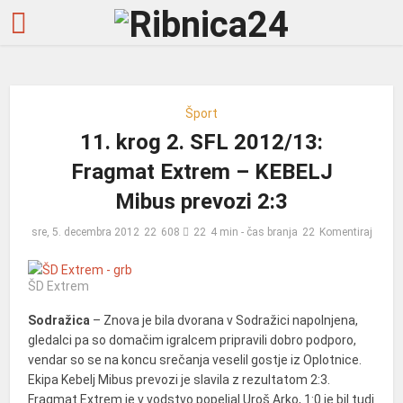
Šport
11. krog 2. SFL 2012/13:
Fragmat Extrem – KEBELJ
Mibus prevozi 2:3
sre, 5. decembra 2012
608
4 min - čas branja
Komentiraj
ŠD Extrem
Sodražica
– Znova je bila dvorana v Sodražici napolnjena,
gledalci pa so domačim igralcem pripravili dobro podporo,
vendar so se na koncu srečanja veselil gostje iz Oplotnice.
Ekipa Kebelj Mibus prevozi je slavila z rezultatom 2:3.
Fragmat Extrem je v vodstvo popeljal Uroš Arko, 1:0 je bil tudi