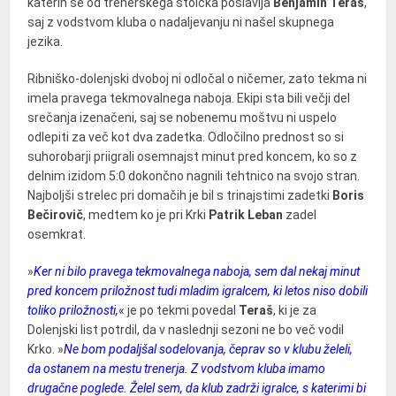
katerih se od trenerskega stolčka poslavlja
Benjamin Teraš
,
saj z vodstvom kluba o nadaljevanju ni našel skupnega
jezika.
Ribniško-dolenjski dvoboj ni odločal o ničemer, zato tekma ni
imela pravega tekmovalnega naboja. Ekipi sta bili večji del
srečanja izenačeni, saj se nobenemu moštvu ni uspelo
odlepiti za več kot dva zadetka. Odločilno prednost so si
suhorobarji priigrali osemnajst minut pred koncem, ko so z
delnim izidom 5:0 dokončno nagnili tehtnico na svojo stran.
Najboljši strelec pri domačih je bil s trinajstimi zadetki
Boris
Bečirovič
, medtem ko je pri Krki
Patrik Leban
zadel
osemkrat.
»
Ker ni bilo pravega tekmovalnega naboja, sem dal nekaj minut
pred koncem priložnost tudi mladim igralcem, ki letos niso dobili
toliko priložnosti,
« je po tekmi povedal
Teraš
, ki je za
Dolenjski list potrdil, da v naslednji sezoni ne bo več vodil
Krko. »
Ne bom podaljšal sodelovanja, čeprav so v klubu želeli,
da ostanem na mestu trenerja. Z vodstvom kluba imamo
drugačne poglede. Želel sem, da klub zadrži igralce, s katerimi bi