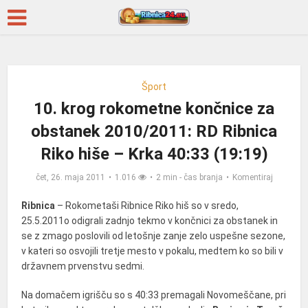
Šport
10. krog rokometne končnice za
obstanek 2010/2011: RD Ribnica
Riko hiše – Krka 40:33 (19:19)
čet, 26. maja 2011
1.016
2 min - čas branja
Komentiraj
Ribnica
– Rokometaši Ribnice Riko hiš so v sredo,
25.5.2011o odigrali zadnjo tekmo v končnici za obstanek in
se z zmago poslovili od letošnje zanje zelo uspešne sezone,
v kateri so osvojili tretje mesto v pokalu, medtem ko so bili v
državnem prvenstvu sedmi.
Na domačem igrišču so s 40:33 premagali Novomeščane, pri