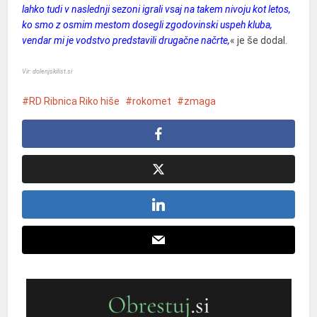
lahko tudi v naslednji sezoni igrali vsaj na takem nivoju kot letos,
ko smo z osmim mestom dosegli zgodovinski uspeh kluba,
vendar mi je vodstvo predstavili drugačne načrte,
« je še dodal.
Vir: dolenjskilist.si
RD Ribnica Riko hiše
rokomet
zmaga