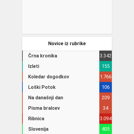
Novice iz rubrike
Črna kronika
3.342
Izleti
155
Koledar dogodkov
1.766
Loški Potok
106
Na današnji dan
209
Pisma bralcev
34
Ribnica
3.094
Slovenija
405