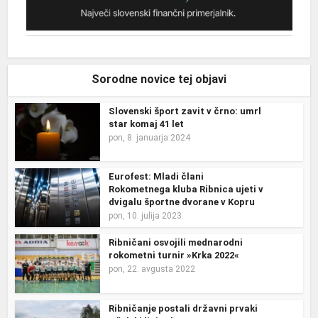
Sorodne novice tej objavi
Slovenski šport zavit v črno: umrl
star komaj 41 let
pon, 8. januarja 2024
Eurofest: Mladi člani
Rokometnega kluba Ribnica ujeti v
dvigalu športne dvorane v Kopru
pon, 10. julija 2023
Ribničani osvojili mednarodni
rokometni turnir »Krka 2022«
pon, 22. avgusta 2022
Ribničanje postali državni prvaki